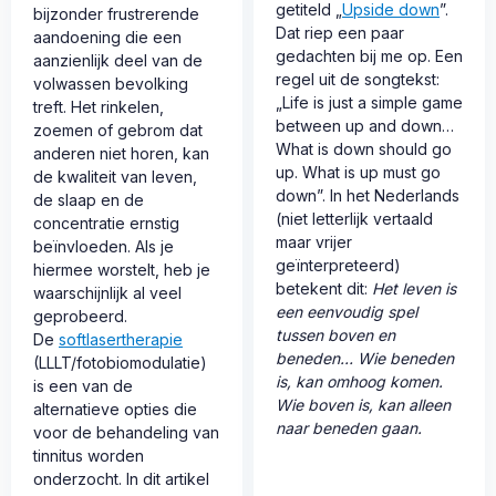
getiteld „
Upside down
”.
bijzonder frustrerende
Dat riep een paar
aandoening die een
gedachten bij me op. Een
aanzienlijk deel van de
regel uit de songtekst:
volwassen bevolking
„Life is just a simple game
treft. Het rinkelen,
between up and down…
zoemen of gebrom dat
What is down should go
anderen niet horen, kan
up. What is up must go
de kwaliteit van leven,
down”. In het Nederlands
de slaap en de
(niet letterlijk vertaald
concentratie ernstig
maar vrijer
beïnvloeden. Als je
geïnterpreteerd)
hiermee worstelt, heb je
betekent dit:
Het leven is
waarschijnlijk al veel
een eenvoudig spel
geprobeerd.
tussen boven en
De
softlasertherapie
beneden… Wie beneden
(LLLT/fotobiomodulatie)
is, kan omhoog komen.
is een van de
Wie boven is, kan alleen
alternatieve opties die
naar beneden gaan.
voor de behandeling van
tinnitus worden
onderzocht. In dit artikel