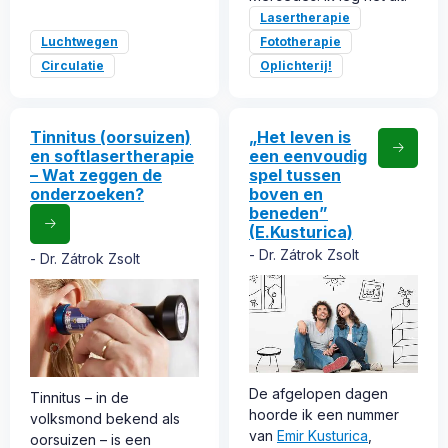
Lasertherapie
Luchtwegen
Fototherapie
Circulatie
Oplichterij!
Tinnitus (oorsuizen)
„Het leven is
en softlasertherapie
een eenvoudig
– Wat zeggen de
spel tussen
onderzoeken?
boven en
beneden”
(E.Kusturica)
Dr. Zátrok Zsolt
Dr. Zátrok Zsolt
De afgelopen dagen
Tinnitus – in de
hoorde ik een nummer
volksmond bekend als
van
Emir Kusturica
,
oorsuizen – is een