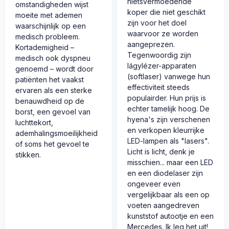
nietsvermoedende
omstandigheden wijst
koper die niet geschikt
moeite met ademen
zijn voor het doel
waarschijnlijk op een
waarvoor ze worden
medisch probleem.
aangeprezen.
Kortademigheid –
Tegenwoordig zijn
medisch ook dyspneu
lágylézer-apparaten
genoemd – wordt door
(softlaser) vanwege hun
patiënten het vaakst
effectiviteit steeds
ervaren als een sterke
populairder. Hun prijs is
benauwdheid op de
echter tamelijk hoog. De
borst, een gevoel van
hyena's zijn verschenen
luchttekort,
en verkopen kleurrijke
ademhalingsmoeilijkheid
LED-lampen als "lasers".
of soms het gevoel te
Licht is licht, denk je
stikken.
misschien... maar een LED
en een diodelaser zijn
ongeveer even
vergelijkbaar als een op
voeten aangedreven
kunststof autootje en een
Mercedes. Ik leg het uit!