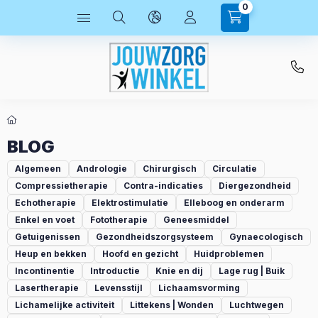
0
BLOG
Algemeen
Andrologie
Chirurgisch
Circulatie
Compressietherapie
Contra-indicaties
Diergezondheid
Echotherapie
Elektrostimulatie
Elleboog en onderarm
Enkel en voet
Fototherapie
Geneesmiddel
Getuigenissen
Gezondheidszorgsysteem
Gynaecologisch
Heup en bekken
Hoofd en gezicht
Huidproblemen
Incontinentie
Introductie
Knie en dij
Lage rug | Buik
Lasertherapie
Levensstijl
Lichaamsvorming
Lichamelijke activiteit
Littekens | Wonden
Luchtwegen