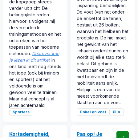
de kopgroep steeds
inspanning bemoeilijken.
verder uit zicht. De
De voet (van net onder
belangrijkste reden
de enkel tot de tenen)
hiervoor is volgens mij
bestaat uit 26 botten,
de verouderde
waarvan het hielbeen het
trainingsmethoden en het
grootste is. De hiel moet
ontbreken van het
het gewicht van het
toepassen van moderne
lichaam ondersteunen en
methoden.
Daarover kun
wordt bij elke stap sterk
je lezen in dit artikel
. In
belast. Dit gebied is
ons land leeft nog steeds
kwetsbaar en pijn in de
het idee (ook bij trainers
hiel beïnvloedt de
en sporters) dat het
mobiliteit aanzienlijk.
voldoende is om
Hielpijn is een van de
gewoon veel te trainen.
meest voorkomende
Maar dat concept is al
klachten aan de voet.
jaren achterhaald.
Sporters
Enkel en voet
Pijn
Kortademigheid,
Pas op! Je