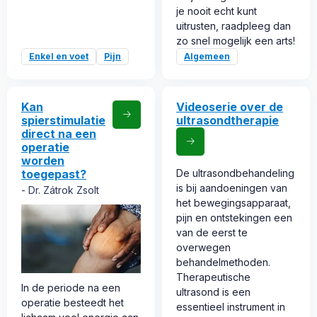
je nooit echt kunt
uitrusten, raadpleeg dan
zo snel mogelijk een arts!
Enkel en voet
Pijn
Algemeen
Kan
Videoserie over de
spierstimulatie
ultrasondtherapie
direct na een
operatie
worden
toegepast?
De ultrasondbehandeling
is bij aandoeningen van
Dr. Zátrok Zsolt
het bewegingsapparaat,
pijn en ontstekingen een
van de eerst te
overwegen
behandelmethoden.
Therapeutische
In de periode na een
ultrasond is een
operatie besteedt het
essentieel instrument in