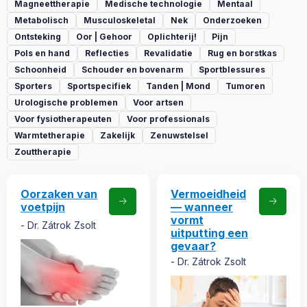
Magneettherapie
Medische technologie
Mentaal
Metabolisch
Musculoskeletal
Nek
Onderzoeken
Ontsteking
Oor | Gehoor
Oplichterij!
Pijn
Pols en hand
Reflecties
Revalidatie
Rug en borstkas
Schoonheid
Schouder en bovenarm
Sportblessures
Sporters
Sportspecifiek
Tanden | Mond
Tumoren
Urologische problemen
Voor artsen
Voor fysiotherapeuten
Voor professionals
Warmtetherapie
Zakelijk
Zenuwstelsel
Zouttherapie
Oorzaken van
Vermoeidheid
voetpijn
— wanneer
vormt
Dr. Zátrok Zsolt
uitputting een
gevaar?
Dr. Zátrok Zsolt