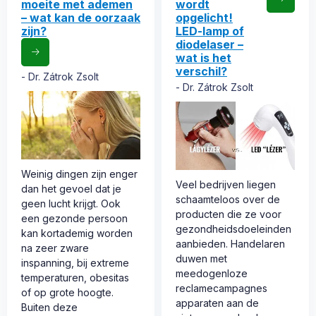
moeite met ademen
wordt
– wat kan de oorzaak
opgelicht!
zijn?
LED-lamp of
diodelaser –
wat is het
verschil?
Dr. Zátrok Zsolt
Dr. Zátrok Zsolt
Weinig dingen zijn enger
Veel bedrijven liegen
dan het gevoel dat je
schaamteloos over de
geen lucht krijgt. Ook
producten die ze voor
een gezonde persoon
gezondheidsdoeleinden
kan kortademig worden
aanbieden. Handelaren
na zeer zware
duwen met
inspanning, bij extreme
meedogenloze
temperaturen, obesitas
reclamecampagnes
of op grote hoogte.
apparaten aan de
Buiten deze