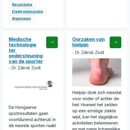
Revalidatie
Elektrostimulatie
Algemeen
Medische
Oorzaken van
technologie
hielpijn
ter
Dr. Zátrok Zsolt
ondersteuning
van de sporter
Dr. Zátrok Zsolt
Hielpijn doet zich meestal
voor onder of achter de
hiel. Hoewel het zelden
De Hongaarse
op een ernstige ziekte
sportresultaten gaan
wijst, kan het dagelijkse
voortdurend achteruit; in
activiteiten belemmeren
de meeste sporten raakt
en met name lichamelijke