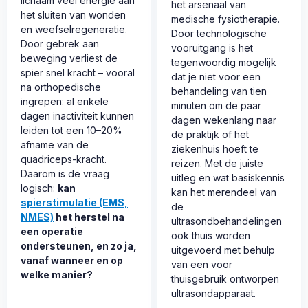
lichaam veel energie aan
het arsenaal van
het sluiten van wonden
medische fysiotherapie.
en weefselregeneratie.
Door technologische
Door gebrek aan
vooruitgang is het
beweging verliest de
tegenwoordig mogelijk
spier snel kracht – vooral
dat je niet voor een
na orthopedische
behandeling van tien
ingrepen: al enkele
minuten om de paar
dagen inactiviteit kunnen
dagen wekenlang naar
leiden tot een 10–20%
de praktijk of het
afname van de
ziekenhuis hoeft te
quadriceps-kracht.
reizen. Met de juiste
Daarom is de vraag
uitleg en wat basiskennis
logisch:
kan
kan het merendeel van
spierstimulatie (EMS,
de
NMES)
het herstel na
ultrasondbehandelingen
een operatie
ook thuis worden
ondersteunen, en zo ja,
uitgevoerd met behulp
vanaf wanneer en op
van een voor
welke manier?
thuisgebruik ontworpen
ultrasondapparaat.