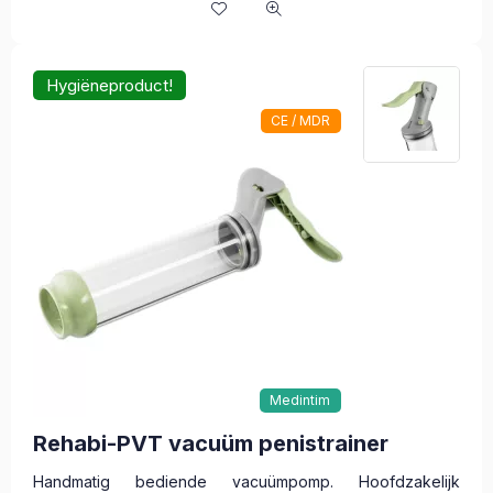
Hygiëneproduct!
CE / MDR
Medintim
Rehabi-PVT vacuüm penistrainer
Handmatig bediende vacuümpomp. Hoofdzakelijk