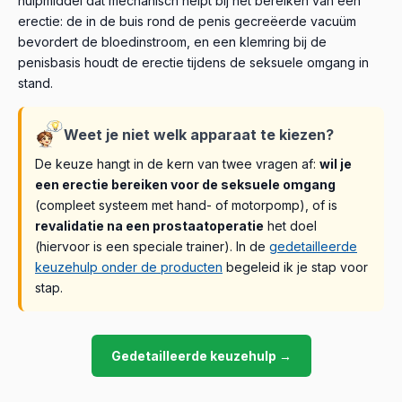
hulpmiddel dat mechanisch helpt bij het bereiken van een
erectie: de in de buis rond de penis gecreëerde vacuüm
bevordert de bloedinstroom, en een klemring bij de
penisbasis houdt de erectie tijdens de seksuele omgang in
stand.
Weet je niet welk apparaat te kiezen?
De keuze hangt in de kern van twee vragen af:
wil je
een erectie bereiken voor de seksuele omgang
(compleet systeem met hand- of motorpomp), of is
revalidatie na een prostaatoperatie
het doel
(hiervoor is een speciale trainer). In de
gedetailleerde
keuzehulp onder de producten
begeleid ik je stap voor
stap.
Gedetailleerde keuzehulp →