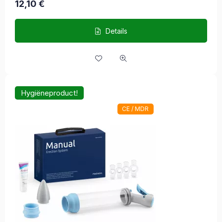
12,10
€
Details
Hygiëneproduct!
CE / MDR