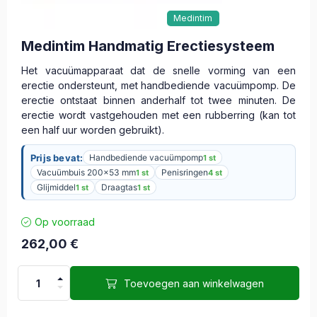
Medintim
Medintim Handmatig Erectiesysteem
Het vacuümapparaat dat de snelle vorming van een
erectie ondersteunt, met handbediende vacuümpomp. De
erectie ontstaat binnen anderhalf tot twee minuten. De
erectie wordt vastgehouden met een rubberring (kan tot
een half uur worden gebruikt).
Prijs bevat:
Handbediende vacuümpomp
1 st
Vacuümbuis 200x53 mm
Penisringen
1 st
4 st
Glijmiddel
Draagtas
1 st
1 st
Op voorraad
262,00
€
Toevoegen aan winkelwagen