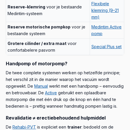
Flexibele
Reserve-klemring
voor je bestaande
klemring (9–21
Medintim-systeem
mm)
Reserve motorische pompkop
voor je
Medintim Active
bestaande systeem
pomp
Grotere cilinder / extra maat
voor
Special Plus set
comfortabelere pasvorm
Handpomp of motorpomp?
De twee complete systemen werken op hetzelfde principe;
het verschil zit in de manier waarop het vacuüm wordt
opgewekt. De
Manual
werkt met een handpomp – eenvoudig
en betrouwbaar. De
Active
gebruikt een oplaadbare
motorpomp die met één druk op de knop en één hand te
bedienen is – prettig wanneer handmatig pompen lastig is.
Revalidatie ≠ erectiebehoudend hulpmiddel
De
Rehabi-PVT
is expliciet een
trainer
: bedoeld om de