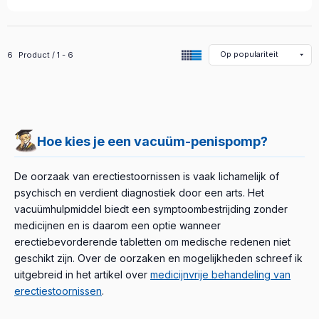
Alle producten in de categorie
6
Product
1
6
Hoe kies je een vacuüm-penispomp?
De oorzaak van erectiestoornissen is vaak lichamelijk of
psychisch en verdient diagnostiek door een arts. Het
vacuümhulpmiddel biedt een symptoombestrijding zonder
medicijnen en is daarom een optie wanneer
erectiebevorderende tabletten om medische redenen niet
geschikt zijn. Over de oorzaken en mogelijkheden schreef ik
uitgebreid in het artikel over
medicijnvrije behandeling van
erectiestoornissen
.