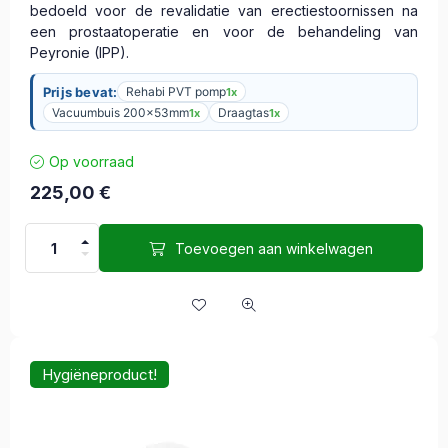
bedoeld voor de revalidatie van erectiestoornissen na
een prostaatoperatie en voor de behandeling van
Peyronie (IPP).
Prijs bevat:
Rehabi PVT pomp
1x
Vacuumbuis 200x53mm
Draagtas
1x
1x
Op voorraad
225,00
€
Toevoegen aan winkelwagen
Hygiëneproduct!