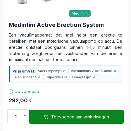
Medintim
Medintim Active Erection System
Een vacuümapparaat dat snel helpt een erectie te
bereiken, met een motorische vacuümpomp op accu. De
erectie ontstaat doorgaans binnen 1–1,5 minuut. Een
rubberring zorgt voor het vasthouden van de erectie
(maximaal een half uur toepasbaar).
Prijs omvat:
Vacuümpomp
Vacuümbuis 200x53mm
1 st
1 st
Penisringen
Glijmiddel
Draagtasje
4 st
1 st
1 st
Op voorraad
292,00
€
Toevoegen aan winkelwagen