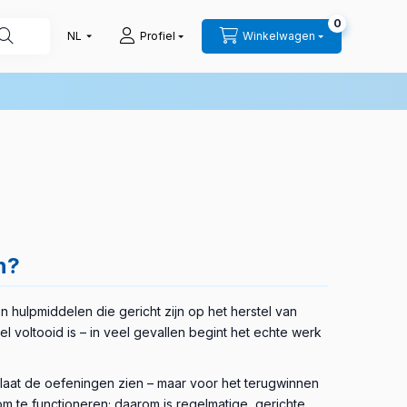
0
Profiel
Winkelwagen
n?
 hulpmiddelen die gericht zijn op het herstel van
tel voltooid is – in veel gevallen begint het echte werk
 laat de oefeningen zien – maar voor het terugwinnen
m te functioneren; daarom is regelmatige, gerichte