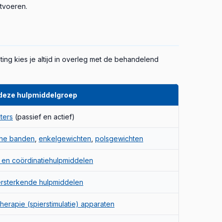
itvoeren.
ing kies je altijd in overleg met de behandelend
 deze hulpmiddelgroep
ters
(passief en actief)
che banden
,
enkelgewichten
,
polsgewichten
 en coördinatiehulpmiddelen
rsterkende hulpmiddelen
therapie (spierstimulatie) apparaten