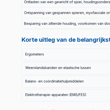
Ontlasten van een gewricht of spier, houdingsonder
Ontspanning van gespannen spieren, myofasciale o
Besparing van zittende houding, voorkomen van do
Korte uitleg van de belangrijk
Ergometers
Een ergometer is een trainingsapparaat waarmee de
Weerstandsbanden en elastische lussen
wanneer je het bed of de stoel nog niet kunt verlate
ergometers (die jij aandrijft) en
passieve
ergometer
Bandjes met verschillende weerstandsniveaus voor het
terug hebt.
Ergometers bekijken →
Balans- en coördinatiehulpmiddelen
ook voor algemene conditionering. Door het kleine f
bekijken →
Helpen bij het herstellen van proprioceptie (gewrich
Elektrotherapie-apparaten (EMS/FES)
van dagelijkse activiteiten.
Balans- en coördinatieh
Met een elektrisch spierstimulatieapparaat (EMS) 
(functionele elektrische stimulatie) programma's zij