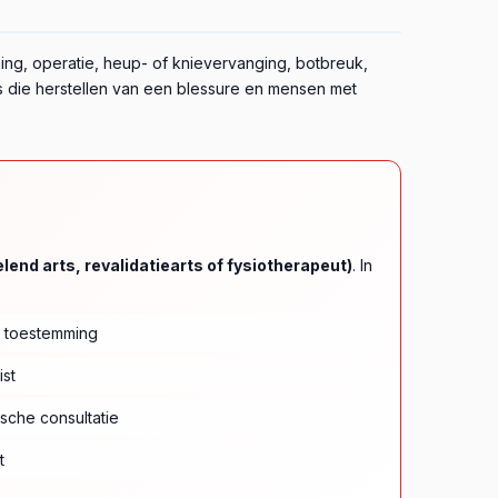
ng, operatie, heup- of knievervanging, botbreuk,
 die herstellen van een blessure en mensen met
end arts, revalidatiearts of fysiotherapeut)
. In
e toestemming
ist
sche consultatie
t