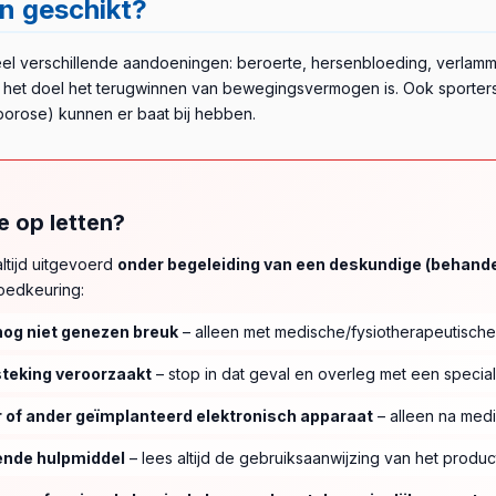
en geschikt?
cht elektrische behandeling →
el verschillende aandoeningen: beroerte, hersenbloeding, verlammi
 het doel het terugwinnen van bewegingsvermogen is. Ook sporters
oporose) kunnen er baat bij hebben.
e op letten?
ltijd uitgevoerd
onder begeleiding van een deskundige (behandel
oedkeuring:
nog niet genezen breuk
– alleen met medische/fysiotherapeutisch
tsteking veroorzaakt
– stop in dat geval en overleg met een special
r of ander geïmplanteerd elektronisch apparaat
– alleen na medi
fende hulpmiddel
– lees altijd de gebruiksaanwijzing van het produc