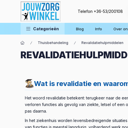
Telefon
+36-53/200108
Categorieën
Blog
Info
Over on
Thuisbehandeling
Revalidatiehulpmiddelen
REVALIDATIEHULPMIDD
Wat is revalidatie en waarom
Het woord revalidatie betekent: terugkeer naar de eer
verloren functies als gevolg van ziekte, letsel of een o
pas daarna.
In het ziekenhuis worden levensbedreigende situaties
van functies is meestal langdurig, volhardend werk n