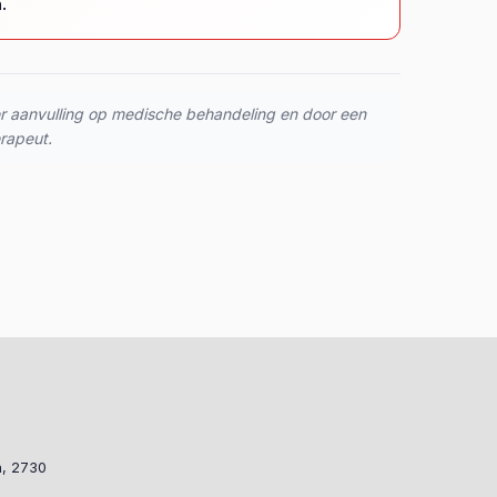
.
er aanvulling op medische behandeling en door een
erapeut.
a, 2730