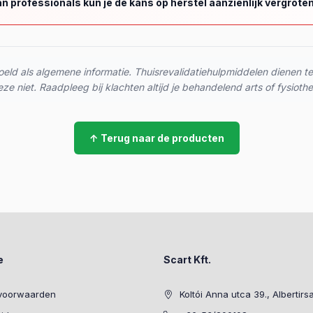
n professionals kun je de kans op herstel aanzienlijk vergroten
oeld als algemene informatie. Thuisrevalidatiehulpmiddelen dienen t
ze niet. Raadpleeg bij klachten altijd je behandelend arts of fysioth
↑ Terug naar de producten
e
Scart Kft.
voorwaarden
Koltói Anna utca 39., Albertirs