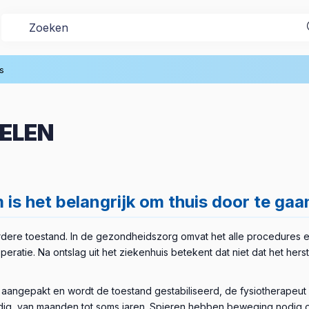
s
ELEN
 is het belangrijk om thuis door te gaa
dere toestand. In de gezondheidszorg omvat het alle procedures en
peratie. Na ontslag uit het ziekenhuis betekent dat niet dat het hers
 aangepakt en wordt de toestand gestabiliseerd, de fysiotherapeut
odig, van maanden tot soms jaren. Spieren hebben beweging nodig o