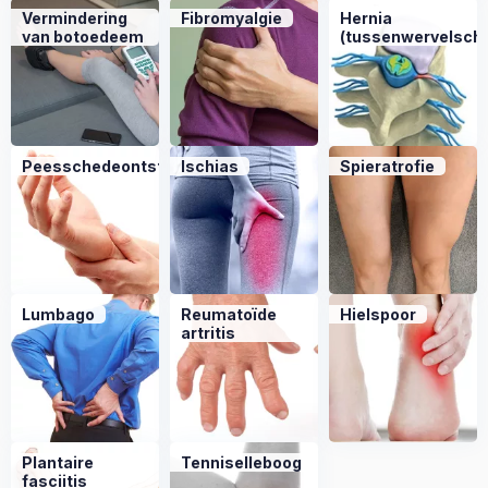
Vermindering
Fibromyalgie
Hernia
van botoedeem
(tussenwervelschij
Peesschedeontsteking
Ischias
Spieratrofie
Lumbago
Reumatoïde
Hielspoor
artritis
Plantaire
Tenniselleboog
fasciitis