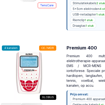
Stimulatiekabels
2 stu
TensCare
5x5cm elektroden
4 s
USB-netadapter
1 stuk
Riemclip
1 stuk
Draagtas
1 stuk
Premium 400
4 kanalen
CE / MDR
Premium 400 multifu
elektrotherapie-appar
EMS / MCR-MENS 
iontoforese. Speciale p
hardlopen, langlaufen, 
tennis, voetbal, wie
kanalen, op accu.
Prijs omvat:
GLOBUS
Premium 400 apparaa
Gekleurde kabels
4 st