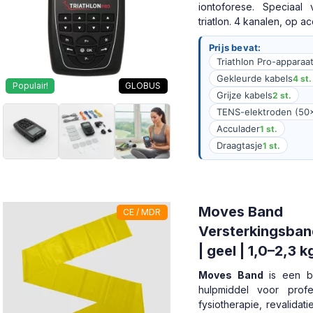
iontoforese. Speciaal 
triatlon. 4 kanalen, op ac
Prijs bevat:
Triathlon Pro-apparaa
Gekleurde kabels
4 st.
Populair!
GLOBUS
Grijze kabels
2 st.
TENS-elektroden (5
Acculader
1 st.
Draagtasje
1 st.
Moves Band
CE / MDR
Versterkingsban
| geel | 1,0–2,3 k
Moves Band
is een b
hulpmiddel voor profe
fysiotherapie, revalidati