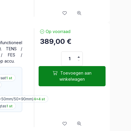
Op voorraad
389,00
€
unctioneel
aat. TENS /
/ FES /
op accu.
Toevoegen aan
raat
1 st
winkelwagen
0x50mm/50x90mm)
4+4 st
gtas
1 st