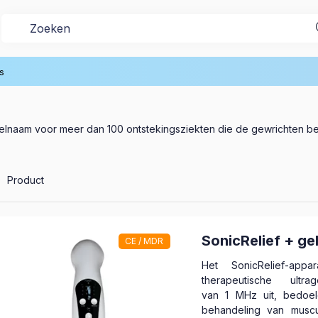
 van het bewegingsapparaat
Artritis
s
melnaam voor meer dan 100 ontstekingsziekten die de gewrichten bet
le producten in de categorie
0
Product
SonicRelief + ge
CE / MDR
Het SonicRelief-appa
therapeutische ultrag
van 1 MHz uit, bedoe
behandeling van muscu