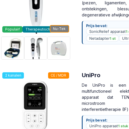
(pezen, ligamenten,
ontstekingen, ble
degeneratieve afwijking
Prijs bevat:
Nu-Tek
Populair!
Therapeutisch
SonicRelief apparaat
1 
Netadapter
Ult
1 st
UniPro
2 kanalen
CE / MDR
De UniPro is een 2
multifunctioneel elekt
apparaat dat TE
microstro
interferentietherapie (IF)
Prijs bevat:
UniPro apparaat
1 stuk