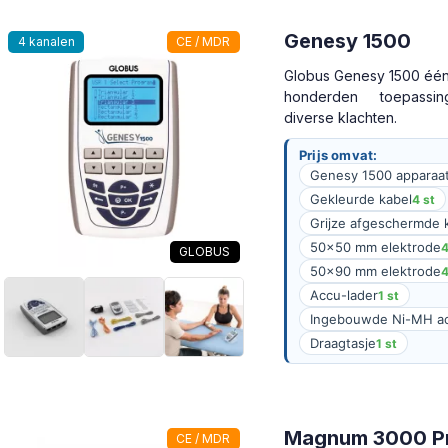
Genesy 1500
4 kanalen
CE / MDR
Globus Genesy 1500 één
honderden toepassi
diverse klachten.
Prijs omvat:
Genesy 1500 apparaa
Gekleurde kabel
4 st
Grijze afgeschermde 
50×50 mm elektrode
4
GLOBUS
50×90 mm elektrode
4
Accu-lader
1 st
Ingebouwde Ni-MH acc
Draagtasje
1 st
Magnum 3000 P
CE / MDR