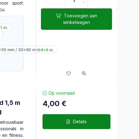
voor sport:
cu.
Toevoegen aan
winkelwagen
t
1 st.
0x50 mm / 50x90 mm)
4+4 st.
Op voorraad
d 1,5 m
4,00
€
g
Details
etrouwbaar
ssionals in
e en fitness.