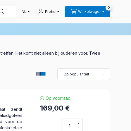
0
Profiel
Winkelwagen
reffen. Het komt niet alleen bij ouderen voor. Twee
l
Op voorraad
169,00
€
raat zendt
eluidgolven
ld voor de
loskeletale