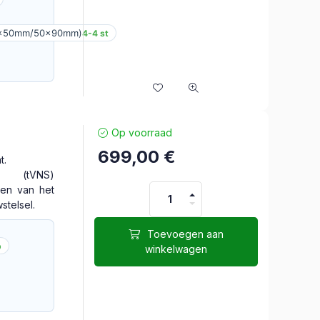
0x50mm/50x90mm)
4-4 st
Op voorraad
699,00
€
t.
ie (tVNS)
eren van het
telsel.
Toevoegen aan
b
winkelwagen