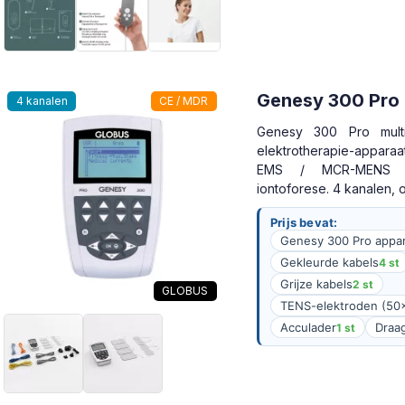
Genesy 300 Pro
4 kanalen
CE / MDR
Genesy 300 Pro multif
elektrotherapie-appar
EMS / MCR-MENS 
iontoforese. 4 kanalen, 
Prijs bevat:
Genesy 300 Pro appa
Gekleurde kabels
4 st
Grijze kabels
2 st
GLOBUS
TENS-elektroden (5
Acculader
Draa
1 st