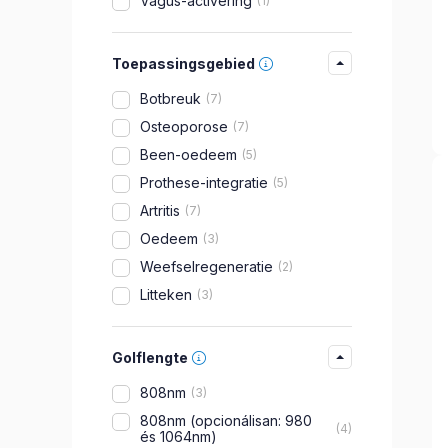
Vagus-activering
1
Toepassingsgebied
Botbreuk
7
Osteoporose
7
Been-oedeem
5
Prothese-integratie
5
Artritis
7
Oedeem
3
Weefselregeneratie
2
Litteken
3
Golflengte
808nm
3
808nm (opcionálisan: 980
4
és 1064nm)