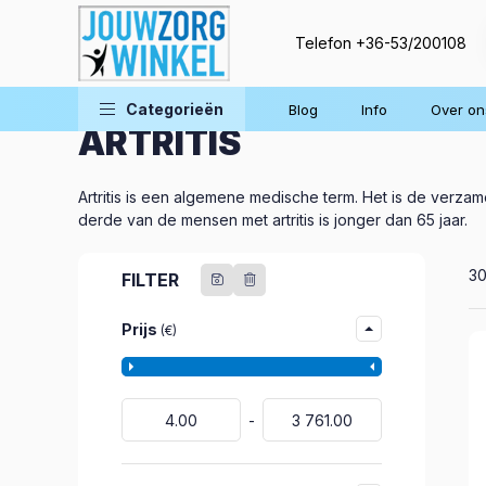
Telefon
+36-53/200108
Behandeling van aandoeningen
Aandoeningen
Categorieën
Blog
Info
Over on
ARTRITIS
Artritis is een algemene medische term. Het is de verza
derde van de mensen met artritis is jonger dan 65 jaar.
Al
3
FILTER
Prijs
(€)