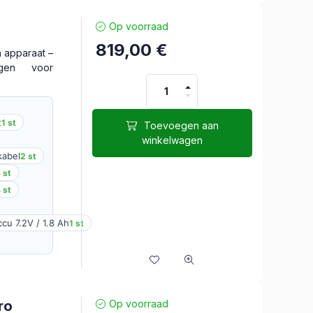
Op voorraad
819,00
€
 apparaat –
ngen voor
t
1 st
Toevoegen aan
winkelwagen
kabel
2 st
 st
 st
u 7.2V / 1.8 Ah
1 st
ro
Op voorraad