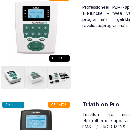
Professioneel PEMF-ap
1+1-functie – twee ve
programma's gelijkt
revalidatieprogramma's
GLOBUS
Triathlon Pro
4 kanalen
CE / MDR
Triathlon Pro: multif
elektrotherapie-appar
EMS / MCR-MENS 