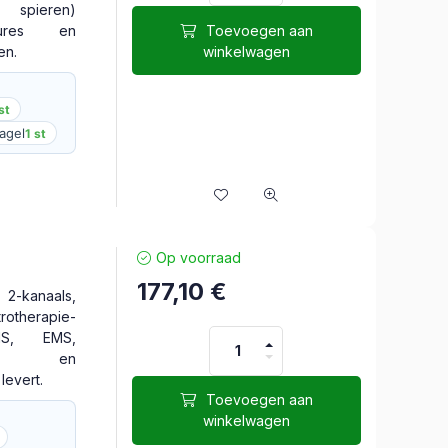
 spieren)
Toevoegen aan
ssures en
winkelwagen
en.
st
ragel
1 st
Op voorraad
177,10
€
-kanaals,
rotherapie-
NS, EMS,
om en
 levert.
Toevoegen aan
winkelwagen