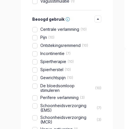
Vagusstimulatie
1
Beoogd gebruik
Centrale verlamming
10
Pijn
10
Ontstekingsremmend
10
Incontinentie
7
Spiertherapie
10
Spierherstel
10
Gewrichtspijn
10
De bloedsomloop
10
stimuleren
Perifere verlamming
3
Schoonheidsverzorging
7
(EMS)
Schoonheidsverzorging
3
(MCR)