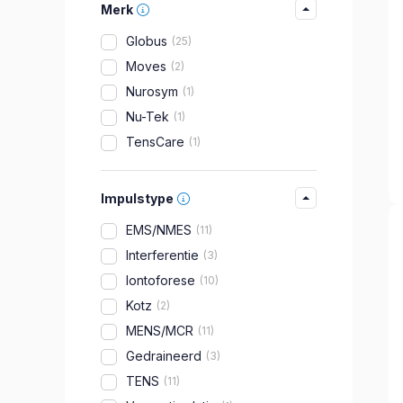
Merk
Globus
25
Moves
2
Nurosym
1
Nu-Tek
1
TensCare
1
Impulstype
EMS/NMES
11
Interferentie
3
Iontoforese
10
Kotz
2
MENS/MCR
11
Gedraineerd
3
TENS
11