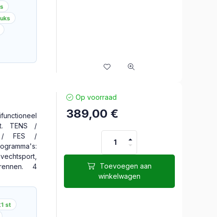
ks
tuks
Op voorraad
389,00
€
nctioneel
aat. TENS /
/ FES /
rogramma's:
vechtsport,
Toevoegen aan
lrennen. 4
winkelwagen
t
1 st