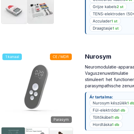
Grijze kabels
2 st
TENS-elektroden (5
Acculader
1 st
Draagtasje
1 st
Nurosym
1 kanaal
CE / MDR
Neuromodulatie-apparaa
Vaguszenuwstimulat
stimuleert het function
parasympathische zenuws
Ár tartalma:
Nurosym készülék
1 d
Fül-elektróda
1 db
Töltőkábel
1 db
Parasym
Hordtáska
1 db