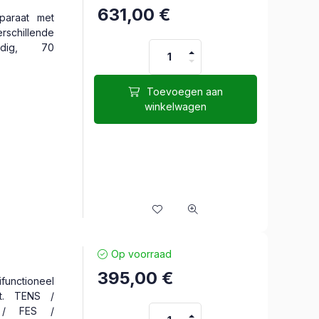
631,00
€
paraat met
rschillende
ijdig, 70
Toevoegen aan
winkelwagen
Op voorraad
395,00
€
unctioneel
aat. TENS /
/ FES /