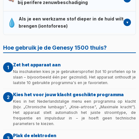
waardoor het ook geschikt is rond gevoelige, ontstoken
bij perifere zenuwbeschadiging
achillespeesontsteking, rotator cuff tendinitis, carpaal
huid.
Belangrijk:
wondbehandeling is altijd specialistisch
tunnelsyndroom) zijn er speciale TENS- en
FES-programma's (functionele elektrische stimulatie)
werk – overleg met je huisarts of
microstroomprogramma's. Microstroom ondersteunt
Als je een werkzame stof dieper in de huid wilt
ondersteunen revalidatie na een beroerte (hemiplegie –
wondverzorgingsspecialist vóór start. Meer info:
cellulaire regeneratie, TENS geeft pijnverlichting.
brengen (iontoforese)
opnieuw leren bewegen van arm en been). Voor perifere
onderbeenulcus behandeling
.
Belangrijk:
deze klachten verbeteren meestal niet snel –
zenuwbeschadiging zijn er aparte
Met het iontoforeseprogramma (kanaal 1) kun je een
plan 4–6 weken regelmatige behandeling.
denervatieprogramma's (driehoek, trapezium en vierkant
ontstekingsremmende, verdovende of azijnzuur-
Hoe gebruik je de Genesy 1500 thuis?
impulsen – afhankelijk van de ernst).
Belangrijk:
de
houdende oplossing dieper in de huid brengen dan een
Genesy 1500 bevat geen Rheobase / Chronaxia
zalf. Typische toepassingen: tenniselleboog, hielspoor,
diagnostiekmodule zoals de Genesy 3000 – als precieze
Zet het apparaat aan
acromionontsteking. Iontoforese-sponsjes zijn apart
1
parameterbepaling nodig is, overweeg de grotere
Na inschakelen kies je je gebruikersprofiel (tot 10 profielen op te
verkrijgbaar (niet inbegrepen).
Belangrijk:
de keuze van
uitvoering. Revalidatie na beroerte vereist overleg met
slaan – bijvoorbeeld één per gezinslid). Het apparaat onthoudt je
het middel is een medische beslissing – overleg met je
neuroloog en fysiotherapeut.
laatste 10 gebruikte programma's en je favorieten.
arts of apotheker. Meer info:
iontoforese basis
.
Kies het voor jouw klacht geschikte programma
2
Kies in het Nederlandstalige menu een programma op klacht
(bijv. „Chronische lumbago", „Knie-artrose", „Maximale kracht").
Het apparaat stelt automatisch het juiste stroomtype, de
frequentie en impulsduur in – je hoeft geen technische
parameters te kiezen.
Plak de elektroden
3