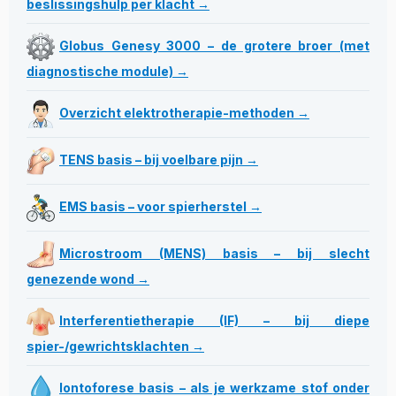
beslissingshulp per klacht →
Globus Genesy 3000 – de grotere broer (met
diagnostische module) →
Overzicht elektrotherapie-methoden →
TENS basis – bij voelbare pijn →
EMS basis – voor spierherstel →
Microstroom (MENS) basis – bij slecht
genezende wond →
Interferentietherapie (IF) – bij diepe
spier-/gewrichtsklachten →
Iontoforese basis – als je werkzame stof onder