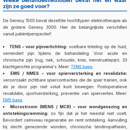
Welke behandelmethoden bevat het en waar
zijn ze goed voor?
De Genesy 1500 bevat dezelfde hoofdtypen elektrotherapie als
de grotere Genesy 3000. Hier de belangrijkste verschillen
vanuit patiëntperspectief:
TENS – voor pijnverlichting:
voelbare tinteling op de huid,
vermindert pijn tijdens de behandeling. Voor acute en
chronische pijn (rug, nek, schouder, knie, menstruatiepijn). 33
klachtgerichte programma's. Meer:
TENS basis
.
EMS / NMES – voor spierversterking en revalidatie:
veroorzaakt zichtbare spiercontracties die de spier trainen, ook
als je door pijn niet voluit kunt bewegen. Postoperatieve
revalidatie, sportversterking, preventie van spierverlies. Meer:
EMS basis
.
Microstroom (MENS / MCR) – voor wondgenezing en
ontstekingsremming:
zo fijn dat je het meestal niet voelt.
Bevordert celniveau regeneratie en remt ontsteking. Aanvulling
bij slecht genezende wonden, chronische tendinopathieën,