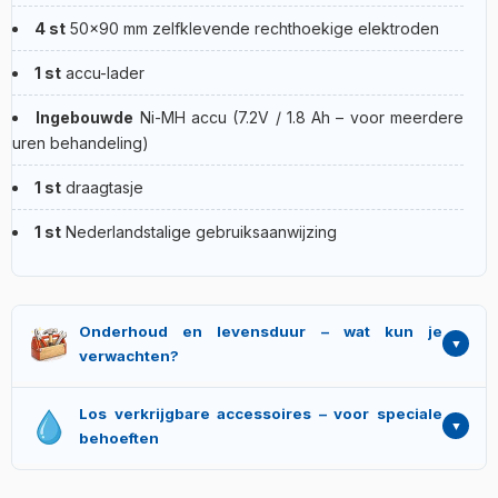
4 st
50×90 mm zelfklevende rechthoekige elektroden
1 st
accu-lader
Ingebouwde
Ni-MH accu (7.2V / 1.8 Ah – voor meerdere
uren behandeling)
1 st
draagtasje
1 st
Nederlandstalige gebruiksaanwijzing
Onderhoud en levensduur – wat kun je
verwachten?
Zelfklevende elektroden zijn doorgaans 25–30
Los verkrijgbare accessoires – voor speciale
behandelingen bruikbaar – vervang ze als de kleefkracht
behoeften
afneemt of de folie loslaat. Het apparaat wordt geleverd
met 1 jaar garantie; de fabrikant adviseert een controle om
Iontoforese-spons (60 × 85 mm – voor medicijnafgifte),
de 2 jaar. Voor optimale accucapaciteit is halfjaarlijks