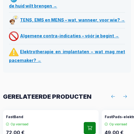
de huid wilt brengen →
TENS, EMS en MENS – wat, wanneer, voor wie? →
Algemene contra-indicaties – vóór je begint →
Elektrotherapie en implantaten – wat mag met
pacemaker? →
GERELATEERDE PRODUCTEN
FastBand
FastPads-elekt
Op voorraad
Op voorraad
72,00
€
49,00
€