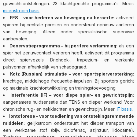
gewrichtsontstekingen. 23 klachtgerichte programma's. Meer:
microstroom basis
.
FES – voor herleren van beweging na beroerte:
activeert
spieren bij centrale paresen en ondersteunt opnieuw aanleren
van beweging. Alleen onder specialistische supervisie
aanbevolen.
Denervatieprogramma – bij perifere verlamming:
als een
spier het zenuwcontact verloren heeft, activeert dit programma
direct spiervezels. Driehoek-, trapezium- en vierkante
pulsvormen afhankelijk van schadegraad.
Kotz (Russian) stimulatie – voor sportspierversterking:
krachtige, middelhoge frequentie-impulsen. Bij sporters gericht
op maximale krachtontwikkeling en trainingstoevoeging.
Interferentie (IF) – voor diepe spier- en gewrichtspijn:
aangenamere huidsensatie dan TENS en dieper werkend. Voor
chronische rug- en nekklachten en gewrichtspijn. Meer:
IF basis
.
Iontoforese – voor toediening van ontstekingsremmende
middelen:
gelijkstroom ondersteunt het dieper transport van
een werkzame stof (bijv. diclofenac, azijnzuur, lidocaïne).