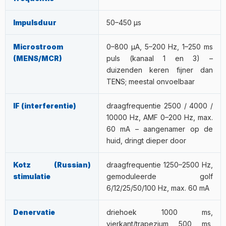
Impulsduur
50–450 μs
Microstroom
0–800 µA, 5–200 Hz, 1–250 ms
(MENS/MCR)
puls (kanaal 1 en 3) –
duizenden keren fijner dan
TENS; meestal onvoelbaar
IF (interferentie)
draagfrequentie 2500 / 4000 /
10000 Hz, AMF 0–200 Hz, max.
60 mA – aangenamer op de
huid, dringt dieper door
Kotz (Russian)
draagfrequentie 1250–2500 Hz,
stimulatie
gemoduleerde golf
6/12/25/50/100 Hz, max. 60 mA
Denervatie
driehoek 1000 ms,
vierkant/trapezium 500 ms,