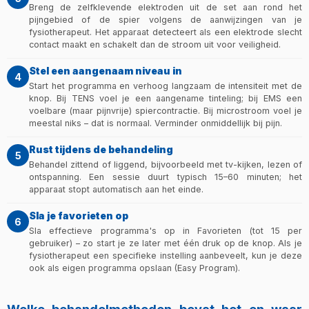
Breng de zelfklevende elektroden uit de set aan rond het
pijngebied of de spier volgens de aanwijzingen van je
fysiotherapeut. Het apparaat detecteert als een elektrode slecht
contact maakt en schakelt dan de stroom uit voor veiligheid.
Stel een aangenaam niveau in
4
Start het programma en verhoog langzaam de intensiteit met de
knop. Bij TENS voel je een aangename tinteling; bij EMS een
voelbare (maar pijnvrije) spiercontractie. Bij microstroom voel je
meestal niks – dat is normaal. Verminder onmiddellijk bij pijn.
Rust tijdens de behandeling
5
Behandel zittend of liggend, bijvoorbeeld met tv-kijken, lezen of
ontspanning. Een sessie duurt typisch 15–60 minuten; het
apparaat stopt automatisch aan het einde.
Sla je favorieten op
6
Sla effectieve programma's op in Favorieten (tot 15 per
gebruiker) – zo start je ze later met één druk op de knop. Als je
fysiotherapeut een specifieke instelling aanbeveelt, kun je deze
ook als eigen programma opslaan (Easy Program).