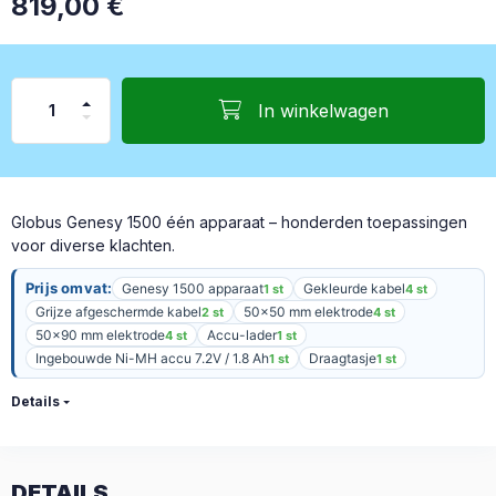
819,00
€
In winkelwagen
Globus Genesy 1500 één apparaat – honderden toepassingen
voor diverse klachten.
Prijs omvat:
Genesy 1500 apparaat
Gekleurde kabel
1 st
4 st
Grijze afgeschermde kabel
50×50 mm elektrode
2 st
4 st
50×90 mm elektrode
Accu-lader
4 st
1 st
Ingebouwde Ni-MH accu 7.2V / 1.8 Ah
Draagtasje
1 st
1 st
Details
DETAILS