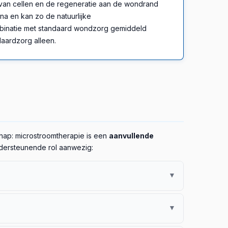
e van cellen en de regeneratie aan de wondrand
a en kan zo de natuurlijke
binatie met standaard wondzorg gemiddeld
aardzorg alleen.
chap: microstroomtherapie is een
aanvullende
ndersteunende rol aanwezig:
▼
en) toonde
in week 3 een statistisch significante
▼
wijs voor kniepijn als
hoog niveau volgens
interventies, geen vervanging.