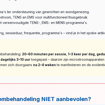
a's ter ondersteuning van gewrichten en wondgenezing.
ostroom, TENS en EMS voor multifunctioneel thuisgebruik.
met vereenvoudigde TENS-, EMS- en MENS-programma's.
ng, sessieduur, frequentie, programma's – vind je in het spoke-artik
ombehandeling:
20–60 minuten per sessie, 1–3 keer per dag, ged
n
dagelijks 3–10 uur
toegepast – daarom zijn microstroomapparaten
ginnen zich doorgaans
na 2–4 weken
te manifesteren en de evidenti
ombehandeling NIET aanbevolen?