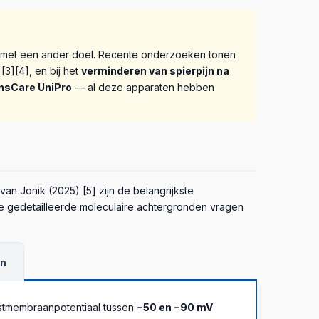
met een ander doel. Recente onderzoeken tonen
3][4], en bij het
verminderen van spierpijn na
nsCare UniPro
— al deze apparaten hebben
an Jonik (2025) [5] zijn de belangrijkste
e gedetailleerde moleculaire achtergronden vragen
en
ustmembraanpotentiaal tussen
−50 en −90 mV