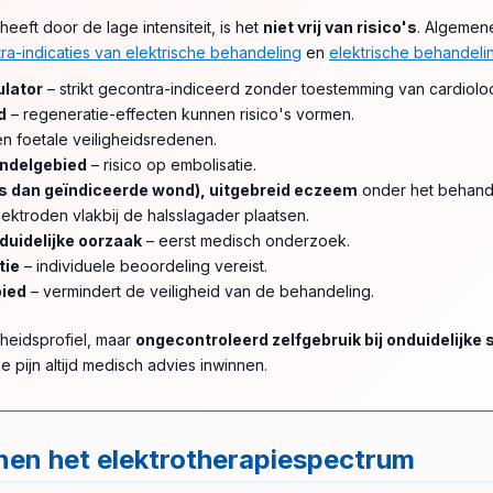
eeft door de lage intensiteit, is het
niet vrij van risico's
. Algemene
ra-indicaties van elektrische behandeling
en
elektrische behandeli
lator
– strikt gecontra-indiceerd zonder toestemming van cardiolo
d
– regeneratie-effecten kunnen risico's vormen.
n foetale veiligheidsredenen.
andelgebied
– risico op embolisatie.
rs dan geïndiceerde wond), uitgebreid eczeem
onder het behand
ektroden vlakbij de halsslagader plaatsen.
uidelijke oorzaak
– eerst medisch onderzoek.
tie
– individuele beoordeling vereist.
bied
– vermindert de veiligheid van de behandeling.
gheidsprofiel, maar
ongecontroleerd zelfgebruik bij onduidelijke
e pijn altijd medisch advies inwinnen.
nen het elektrotherapiespectrum