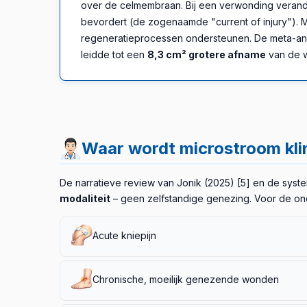
over de celmembraan. Bij een verwonding verander
bevordert (de zogenaamde "current of injury"). 
regeneratieprocessen ondersteunen. De meta-an
leidde tot een
8,3 cm² grotere afname
van de 
Waar wordt microstroom kli
De narratieve review van Jonik (2025) [5] en de syst
modaliteit
– geen zelfstandige genezing. Voor de ond
Acute kniepijn
De dubbelblinde RCT van Lawson (2021) [2] met 52
Chronische, moeilijk genezende wonden
pijnreductie
op de Numeric Pain Rating Scale (p < 0
GRADE
.
Belangrijk: de placeborespons was ook subst