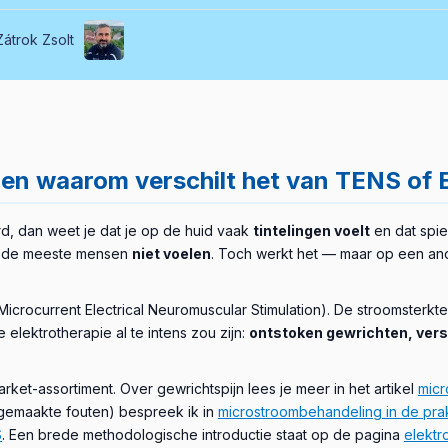
Zátrok Zsolt
 en waarom verschilt het van TENS of
d, dan weet je dat je op de huid vaak
tintelingen voelt
en dat spi
 de meeste mensen
niet voelen
. Toch werkt het — maar op een and
Microcurrent Electrical Neuromuscular Stimulation). De stroomsterkte
elektrotherapie al te intens zou zijn:
ontstoken gewrichten, vers 
rket-assortiment. Over gewrichtspijn lees je meer in het artikel
micr
gemaakte fouten) bespreek ik in
microstroombehandeling in de prak
S
. Een brede methodologische introductie staat op de pagina
elektr