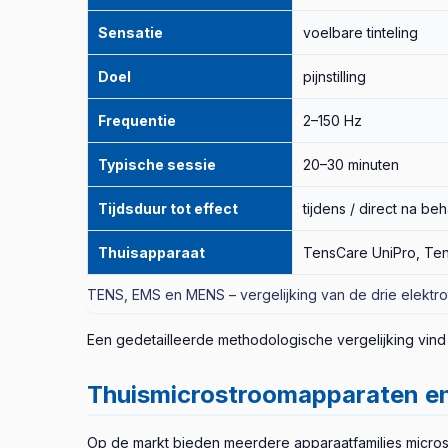
Sensatie
voelbare tinteling
Doel
pijnstilling
Frequentie
2–150 Hz
Typische sessie
20–30 minuten
Tijdsduur tot effect
tijdens / direct na be
Thuisapparaat
TensCare UniPro, Ten
TENS, EMS en MENS – vergelijking van de drie elekt
Een gedetailleerde methodologische vergelijking vind j
Thuismicrostroomapparaten en
Op de markt bieden meerdere apparaatfamilies micros