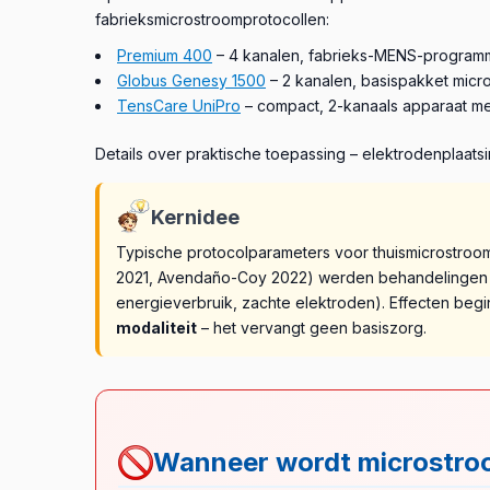
fabrieksmicrostroomprotocollen:
Premium 400
– 4 kanalen, fabrieks-MENS-programm
Globus Genesy 1500
– 2 kanalen, basispakket micr
TensCare UniPro
– compact, 2-kanaals apparaat 
Details over praktische toepassing – elektrodenplaatsi
Kernidee
Typische protocolparameters voor thuismicrostro
2021, Avendaño-Coy 2022) werden behandelinge
energieverbruik, zachte elektroden). Effecten be
modaliteit
– het vervangt geen basiszorg.
Wanneer wordt microstro