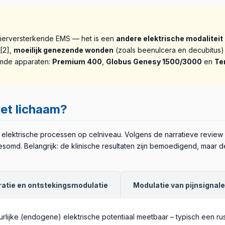
pierversterkende EMS — het is een
andere elektrische modaliteit
[2],
moeilijk genezende wonden
(zoals beenulcera en decubitus) [
emde apparaten:
Premium 400
,
Globus Genesy 1500/3000
en
Te
et lichaam?
 elektrische processen op celniveau. Volgens de narratieve review v
md. Belangrijk: de klinische resultaten zijn bemoedigend, maar d
atie en ontstekingsmodulatie
Modulatie van pijnsignal
urlijke (endogene) elektrische potentiaal meetbaar – typisch een r