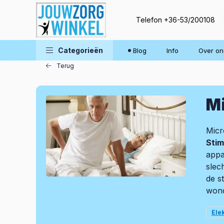
Telefon
+36-53/200108
Blog
Categorieën
Blog
Info
Over on
Terug
Mi
Micr
Stim
appa
slec
de s
wond
Ele