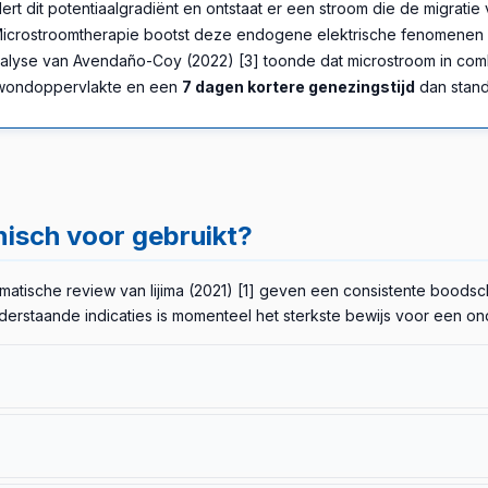
t dit potentiaalgradiënt en ontstaat er een stroom die de migrati
Microstroomtherapie bootst deze endogene elektrische fenomenen n
alyse van Avendaño-Coy (2022) [3] toonde dat microstroom in com
wondoppervlakte en een
7 dagen kortere genezingstijd
dan stand
nisch voor gebruikt?
ematische review van Iijima (2021) [1] geven een consistente boods
erstaande indicaties is momenteel het sterkste bewijs voor een o
 deelnemers (26 microstroom + 26 placebo, dagelijks 3 uur, 4 wek
,01). De systematische review van Iijima (2021) beoordeelde het be
antieel – microstroom is een aanvulling op fysiotherapie en leefstijl