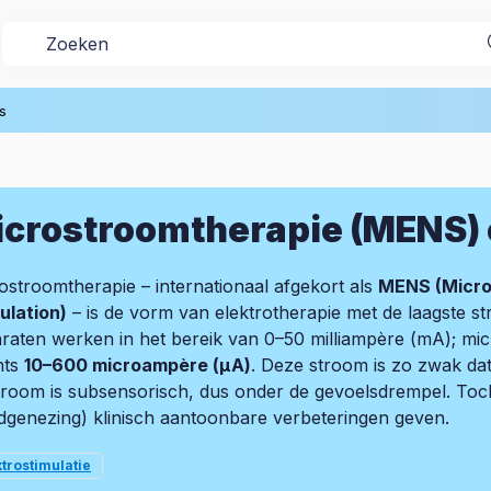
s
crostroomtherapie (MENS) 
ostroomtherapie – internationaal afgekort als
MENS (Micro
ulation)
– is de vorm van elektrotherapie met de laagste 
raten werken in het bereik van 0–50 milliampère (mA); mi
hts
10–600 microampère (µA)
. Deze stroom is zo zwak da
troom is subsensorisch, dus onder de gevoelsdrempel. Toch k
genezing) klinisch aantoonbare verbeteringen geven.
ktrostimulatie