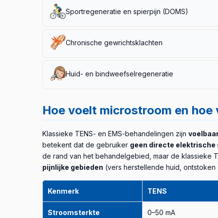
De meta-analyse van Avendaño-Coy (2022) [3] (8 RC
Sportregeneratie en spierpijn (DOMS)
7 dagen kortere genezingstijd
vergeleken met sta
verbetering in PUSH-score
zien.
Belangrijk: wondz
De studie van Naclerio (2021) [7] (n=18, 8 weken, d
Chronische gewrichtsklachten
een gunstiger verandering in lichaamssamenstelling.
De Rebox-studie van Martuliak (2025) [6] onderzoc
Huid- en bindweefselregeneratie
pijnreductie van
2,2 NRS-punten
boven sham. Een g
gewrichtsontstekingen
.
Belangrijk: bij alle gewrich
Pilotstudies van Gregory (2025) [8] toonden verbete
cluster-artikel over
G-Pulse gezichtsbehandelingen
Hoe voelt microstroom en hoe 
methode.
Klassieke TENS- en EMS-behandelingen zijn
voelbaa
betekent dat de gebruiker
geen directe elektrische 
de rand van het behandelgebied, maar de klassieke TE
pijnlijke gebieden
(vers herstellende huid, ontstoken
Kenmerk
TENS
Stroomsterkte
0–50 mA