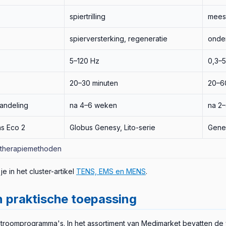
spiertrilling
meest
spierversterking, regeneratie
onder
5–120 Hz
0,3–
20–30 minuten
20–6
handeling
na 4–6 weken
na 2
s Eco 2
Globus Genesy, Lito-serie
Gene
rotherapiemethoden
e in het cluster-artikel
TENS, EMS en MENS
.
 praktische toepassing
troomprogramma's. In het assortiment van Medimarket bevatten de 