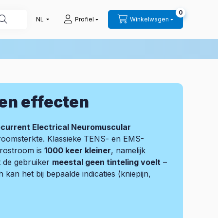
0
Profiel
Winkelwagen
en effecten
current Electrical Neuromuscular
stroomsterkte. Klassieke TENS- en EMS-
crostroom is
1000 keer kleiner
, namelijk
t de gebruiker
meestal geen tinteling voelt
–
an het bij bepaalde indicaties (kniepijn,