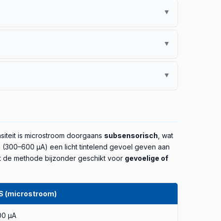
lteerde in
8,3 cm² kleinere wondoppervlakte en
▼
 (2022) [4] (n=30) liet een
25% grotere
steunend.
name van spierpijn (DOMS) op 24 en 48 uur
en
▼
troom gaf geen extra trainingsprestatieverbetering.
atiënten (n=71 crossover) en vond een gemiddelde
▼
ind je in het spoke-artikel
microstroomtherapie bij
g vast te stellen.
imulatie van gelaatsspieren) bespreek ik in het
behandeling, niet als zelfstandige esthetische
ensiteit is microstroom doorgaans
subsensorisch
, wat
n (300–600 µA) een licht tintelend gevoel geven aan
kt de methode bijzonder geschikt voor
gevoelige of
 (microstroom)
00 µA