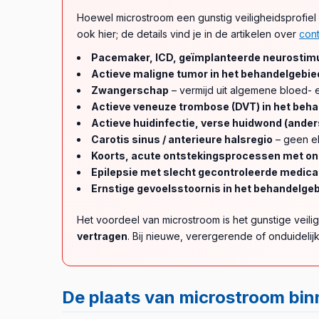
Hoewel microstroom een gunstig veiligheidsprofiel h
ook hier; de details vind je in de artikelen over
cont
Pacemaker, ICD, geïmplanteerde neurostimu
Actieve maligne tumor in het behandelgebie
Zwangerschap
– vermijd uit algemene bloed- e
Actieve veneuze trombose (DVT) in het beh
Actieve huidinfectie, verse huidwond (ande
Carotis sinus / anterieure halsregio
– geen el
Koorts, acute ontstekingsprocessen met ond
Epilepsie met slecht gecontroleerde medica
Ernstige gevoelsstoornis in het behandelge
Het voordeel van microstroom is het gunstige veili
vertragen
. Bij nieuwe, verergerende of onduidelijk
De plaats van microstroom bin