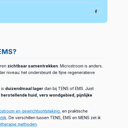
 EMS?
eren
zichtbaar samentrekken
. Microstroom is anders.
er niveau: het ondersteunt de fijne regeneratieve
 is
duizendmaal lager
dan bij TENS of EMS. Juist
herstellende huid, vers wondgebied, pijnlijke
ostroom en gewrichtsontsteking
, en praktische
tijk
. De verschillen tussen TENS, EMS en MENS zet ik
otherapie methoden
.