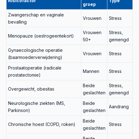
Risicofactor
Type
groep
Zwangerschap en vaginale
Vrouwen
Stress
bevalling
Vrouwen
Stress,
Menopauze (oestrogeentekort)
50+
gemengd
Gynaecologische operatie
Vrouwen
Stress
(baarmoederverwijdering)
Prostaatoperatie (radicale
Mannen
Stress
prostatectomie)
Beide
Stress,
Overgewicht, obesitas
geslachten
gemengd
Neurologische ziekten (MS,
Beide
Aandrang
Parkinson)
geslachten
Beide
Chronische hoest (COPD, roken)
Stress
geslachten
Beide