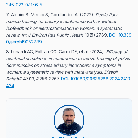
345-022-04146-5
Alouini S, Memic S, Couillandre A.
(
2022
).
Pelvic floor
muscle training for urinary incontinence with or without
biofeedback or electrostimulation in women: a systematic
review
.
Int J Environ Res Public Health
. 19(5):2789.
DOI: 10.339
0/ijerph19052789
Lunardi AC, Foltran GC, Carro DF, et al.
(
2024
).
Efficacy of
electrical stimulation in comparison to active training of pelvic
floor muscles on stress urinary incontinence symptoms in
women: a systematic review with meta-analysis
.
Disabil
Rehabil
. 47(13):3256-3267.
DOI: 10.1080/09638288.2024.2419
424