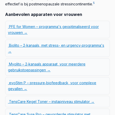
5
effectief is bij postmenopauzale stressincontinentie.
Aanbevolen apparaten voor vrouwen
PFE for Women – programma's geoptimaliseerd voor
vrouwen →
Biolito – 2‑kanaals, met stress- en urgency‑programma's
→
Myolito – 2‑kanaals apparaat, voor meerdere
gebruikstoepassingen →
evoStim P – pressure‑biofeedback, voor complexe
gevallen →
TensCare Kegel Toner – instapniveau stimulator →
TensCare Sure Pro – gevorderde stimulator met