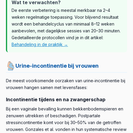
Volgens klinische onderzoeken is de gecombineerde
Wat te verwachten?
elektrostimulatie duurzame verbetering kan geven bij
het bewust uitstellen van plasdrang met geleidelijk
toepassing van beide methoden effectiever dan elk
De eerste verbetering is meestal merkbaar na 2–4
3
stressincontinentie.
toenemende tijdsintervallen. Een Cochrane‑review
1
van beide op zichzelf.
weken regelmatige toepassing. Voor blijvend resultaat
vond hoogwaardig bewijs voor de effectiviteit van
wordt een behandelcyclus van minimaal 8–12 weken
1
blaastraining bij aandrangincontinentie.
aanbevolen, met dagelijkse sessies van 20–30 minuten.
De combinatie van PFMT en blaastraining kan betere
Gedetailleerde protocollen vind je in dit artikel:
resultaten geven dan elk van beide methoden
Behandeling in de praktijk →
afzonderlijk.
Urine-incontinentie bij vrouwen
De meest voorkomende oorzaken van urine‑incontinentie bij
vrouwen hangen samen met levensfases:
Incontinentie tijdens en na zwangerschap
Bij een vaginale bevalling kunnen bekkenbodemspieren en
zenuwen uitrekken of beschadigen. Postpartale
stressincontinentie komt voor bij 30–50% van de getroffen
vrouwen. Gonzales et al. vonden in hun systematische review