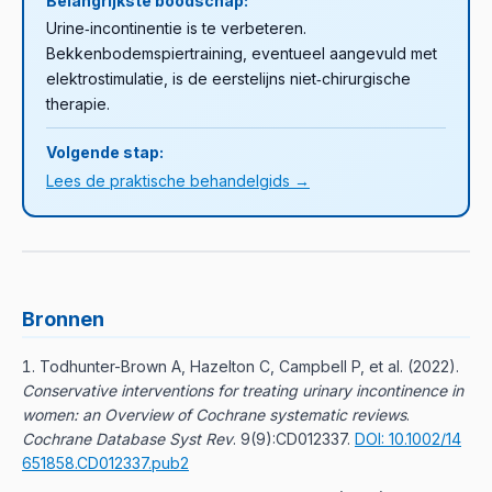
Belangrijkste boodschap:
Urine‑incontinentie is te verbeteren.
Bekkenbodemspiertraining, eventueel aangevuld met
elektrostimulatie, is de eerstelijns niet‑chirurgische
therapie.
Volgende stap:
Lees de praktische behandelgids →
Bronnen
Todhunter-Brown A, Hazelton C, Campbell P, et al.
(
2022
).
Conservative interventions for treating urinary incontinence in
women: an Overview of Cochrane systematic reviews
.
Cochrane Database Syst Rev
. 9(9):CD012337.
DOI: 10.1002/14
651858.CD012337.pub2