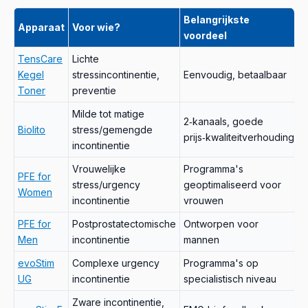
Belangrijkste
Apparaat
Voor wie?
voordeel
TensCare
Lichte
Kegel
stressincontinentie,
Eenvoudig, betaalbaar
Toner
preventie
Milde tot matige
2‑kanaals, goede
Biolito
stress/gemengde
prijs‑kwaliteitverhouding
incontinentie
Vrouwelijke
Programma's
PFE for
stress/urgency
geoptimaliseerd voor
Women
incontinentie
vrouwen
PFE for
Postprostatectomische
Ontworpen voor
Men
incontinentie
mannen
evoStim
Complexe urgency
Programma's op
UG
incontinentie
specialistisch niveau
Zware incontinentie,