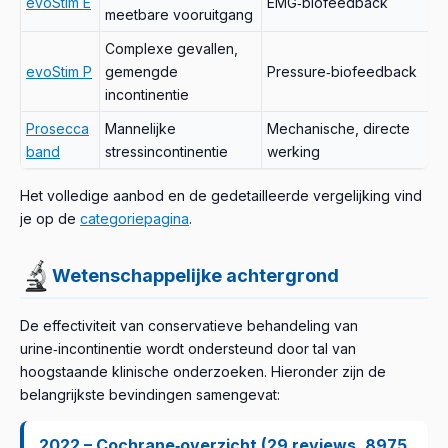
evoStim E
EMG‑biofeedback
meetbare vooruitgang
Complexe gevallen,
evoStim P
gemengde
Pressure‑biofeedback
incontinentie
Prosecca
Mannelijke
Mechanische, directe
band
stressincontinentie
werking
Het volledige aanbod en de gedetailleerde vergelijking vind
je op de
categoriepagina
.
Wetenschappelijke achtergrond
De effectiviteit van conservatieve behandeling van
urine‑incontinentie wordt ondersteund door tal van
hoogstaande klinische onderzoeken. Hieronder zijn de
belangrijkste bevindingen samengevat:
2022 – Cochrane‑overzicht (29 reviews, 8975