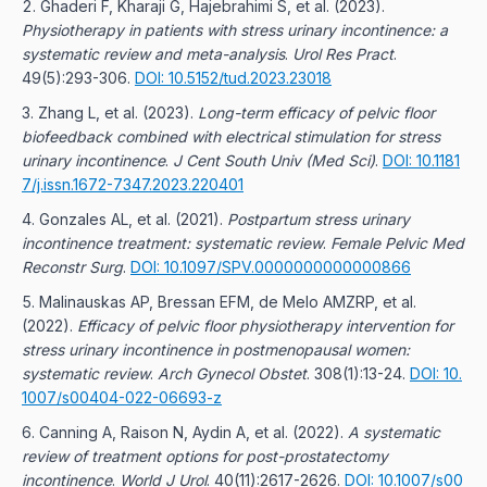
Ghaderi F, Kharaji G, Hajebrahimi S, et al.
(
2023
).
Physiotherapy in patients with stress urinary incontinence: a
systematic review and meta-analysis
.
Urol Res Pract
.
49(5):293-306.
DOI: 10.5152/tud.2023.23018
Zhang L, et al.
(
2023
).
Long-term efficacy of pelvic floor
biofeedback combined with electrical stimulation for stress
urinary incontinence
.
J Cent South Univ (Med Sci)
.
DOI: 10.1181
7/j.issn.1672-7347.2023.220401
Gonzales AL, et al.
(
2021
).
Postpartum stress urinary
incontinence treatment: systematic review
.
Female Pelvic Med
Reconstr Surg
.
DOI: 10.1097/SPV.0000000000000866
Malinauskas AP, Bressan EFM, de Melo AMZRP, et al.
(
2022
).
Efficacy of pelvic floor physiotherapy intervention for
stress urinary incontinence in postmenopausal women:
systematic review
.
Arch Gynecol Obstet
. 308(1):13-24.
DOI: 10.
1007/s00404-022-06693-z
Canning A, Raison N, Aydin A, et al.
(
2022
).
A systematic
review of treatment options for post-prostatectomy
incontinence
.
World J Urol
. 40(11):2617-2626.
DOI: 10.1007/s00