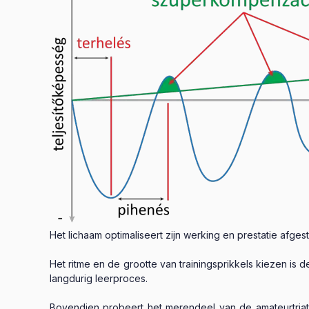
Het lichaam optimaliseert zijn werking en prestatie afg
Het ritme en de grootte van trainingsprikkels kiezen is d
langdurig leerproces.
Bovendien probeert het merendeel van de amateurtriatle