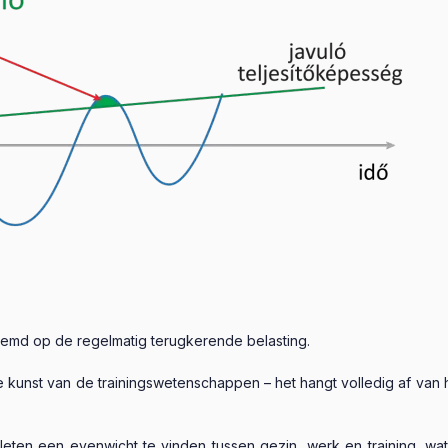
estemd op de regelmatig terugkerende belasting.
e kunst van de trainingswetenschappen – het hangt volledig af van h
ten een evenwicht te vinden tussen gezin, werk en training, wat 