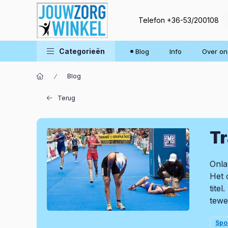
Telefon
+36-53/200108
Categorieën
Blog
Info
Over on
Blog
Terug
Tr
Onla
Het 
tite
tewe
Spo