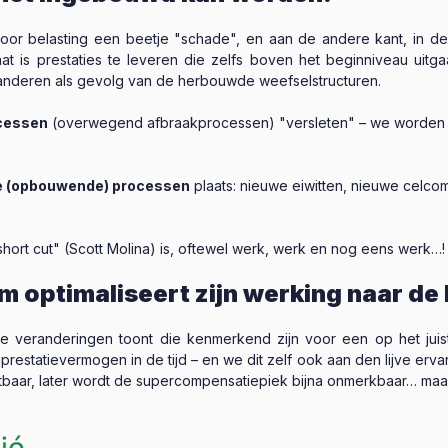
oor belasting een beetje "schade", en aan de andere kant, in de
staat is prestaties te leveren die zelfs boven het beginniveau u
 veranderen als gevolg van de herbouwde weefselstructuren.
cessen
(overwegend afbraakprocessen) "versleten" – we worden 
e (opbouwende) processen
plaats: nieuwe eiwitten, nieuwe celco
short cut" (Scott Molina) is, oftewel werk, werk en nog eens werk…!
 optimaliseert zijn werking naar de 
 veranderingen toont die kenmerkend zijn voor een op het juist
estatievermogen in de tijd – en we dit zelf ook aan den lijve ervare
htbaar, later wordt de supercompensatiepiek bijna onmerkbaar… maar