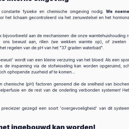
n constante fysieke en chemische omgeving nodig.
We noemen
het lichaam gecontroleerd via het zenuwstelsel en het hormonale
enk bijvoorbeeld aan de mechanismen die onze warmtehuishouding r
 ons bewust aan, rillen (we wekken warmte op), of zweten 
het regelen van de pH van het "37 graden waterbad".
bewust' wordt van een kleine verzuring van het bloed: Als een sp
dens de inspanning via de stofwisseling kan worden opgeruimd, s
 zich ophopende zuurheid af te komen…
en chemische (pH) factoren genoemd die de snelheid van biochem
lperfusie en de rest van de onderling verbonden systemen! Het i
f preciezer gezegd een soort 'overgevoeligheid' van dit systeem,
 het ingebouwd kan worden!