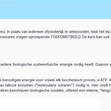
ers). In plaats van iedereen afzonderlijk te antwoorden, leek het mi
nteressante vragen oproepende TOEKOMSTBEELD. De kern kan ook een
iedere biologische systeemfunctie energie nodig heeft. Daarom
de benodigde energie voor vrijwel elk biochemisch proces, is ATP.
n talloze enzymen ("moleculaire scharen") nodig is. Hier vindt 
en beschrijven: biologische oxidatie, oftewel een interne, "lan