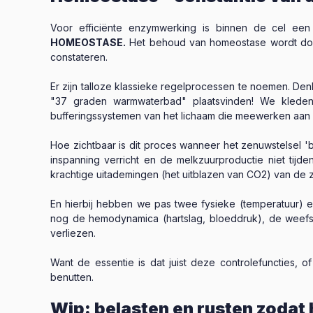
Voor efficiënte enzymwerking is binnen de cel ee
HOMEOSTASE.
Het behoud van homeostase wordt door 
constateren.
Er zijn talloze klassieke regelprocessen te noemen. D
"37 graden warmwaterbad" plaatsvinden! We kleden
bufferingssystemen van het lichaam die meewerken aan 
Hoe zichtbaar is dit proces wanneer het zenuwstelsel '
inspanning verricht en de melkzuurproductie niet tij
krachtige uitademingen (het uitblazen van CO2) van de
En hierbij hebben we pas twee fysieke (temperatuur) 
nog de hemodynamica (hartslag, bloeddruk), de weefse
verliezen.
Want de essentie is dat juist deze controlefuncties, o
benutten.
Wip: belasten en rusten zodat