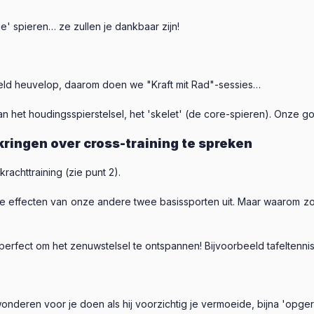
' spieren… ze zullen je dankbaar zijn!
eeld heuvelop, daarom doen we "Kraft mit Rad"-sessies…
an het houdingsspierstelsel, het 'skelet' (de core-spieren). Onze 
nkringen over cross-training te spreken
rachttraining (zie punt 2).
me effecten van onze andere twee basissporten uit. Maar waarom z
 perfect om het zenuwstelsel te ontspannen! Bijvoorbeeld tafeltennis
deren voor je doen als hij voorzichtig je vermoeide, bijna 'opgero