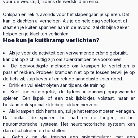
vóór de wedstrijd, tijdens de wedstrijd en erna.
Ontspan en rek ’s avonds voor het slapengaan je spieren. Dat
kan je klachten al verhelpen. Als je de hele dag veel loopt of
staat en je kuiten spannen aan in de avond, zal dit bijna zeker
helpen en je klachten verlichten.
Hoe kun je kuitkramp verlichten?
Als je voor de activiteit een verwarmende crème gebruikt,
kan dat op zich nuttig zijn om spierkrampen te voorkomen.
De eenvoudigste methode om krampen te verlichten is
passief rekken. Probeer krampen niet op te lossen terwijl je op
de fiets zit; stap liever af en rek de aangetaste spier goed.
Drink en vul elektrolyten aan tijdens de training!
Koel, indien mogelijk, de tijdens inspanning opgewarmde
spieren. Een ijspak of een zak ijsblokjes volstaat, maar er
bestaan ook speciale kledingstukken hiervoor.
Als krampen zich herhalen, zul je het tempo moeten verlagen.
Dat ontlast de spieren, het hart en de longen, en het
neuromotorische systeem. Het neuromotorische systeem kan
dan uitschakelen en herstellen.
Gebruik na de training een spierstimulator met een