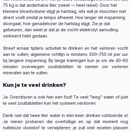
75 kg is dat anderhalve liter zweet — heel reëel). Door het
kleinere bloedvolume stijgt je hartslag, iets wat je misschien niet
direct voelt omdat je tempo afneemt. Hoe langer de inspanning
doorgaat, hoe genadelozer de hartslag stijgt. Zie je dat
gebeuren, dan weet je dat je de vocht-elektrolyt aanvulling
verkeerd hebt gedaan.
Streef ernaar tijdens activiteit te drinken en het verloren vocht
aan te vullen; algemene richtlijn is minstens 500–750 ml per uur
bij langere inspanning. Bij lange trainingen kun je om de 40–60
minuten overwegen zouttabletten te nemen om verloren
mineralen aan te vullen.
Kun je te veel drinken?
Ja. Overdrijven is ook hier een fout! Te veel "leeg" water of juist
te veel zouttabletten kan het systeem verstoren.
Denk niet dat twee liter water in één keer drinken voldoende is!
Je nieren proberen die overtollige en op dat moment nog
nutteloze vloeistof te verwijderen; je zult snel moeten plassen