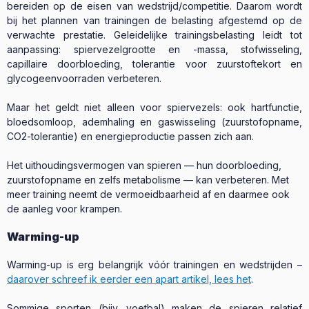
bereiden op de eisen van wedstrijd/competitie. Daarom wordt
bij het plannen van trainingen de belasting afgestemd op de
verwachte prestatie. Geleidelijke trainingsbelasting leidt tot
aanpassing: spiervezelgrootte en -massa, stofwisseling,
capillaire doorbloeding, tolerantie voor zuurstoftekort en
glycogeenvoorraden verbeteren.
Maar het geldt niet alleen voor spiervezels: ook hartfunctie,
bloedsomloop, ademhaling en gaswisseling (zuurstofopname,
CO2-tolerantie) en energieproductie passen zich aan.
Het uithoudingsvermogen van spieren — hun doorbloeding,
zuurstofopname en zelfs metabolisme — kan verbeteren. Met
meer training neemt de vermoeidbaarheid af en daarmee ook
de aanleg voor krampen.
Warming-up
Warming-up is erg belangrijk vóór trainingen en wedstrijden –
daarover schreef ik eerder een apart artikel, lees het
.
Sommige sporten (bijv. voetbal) maken de spieren relatief