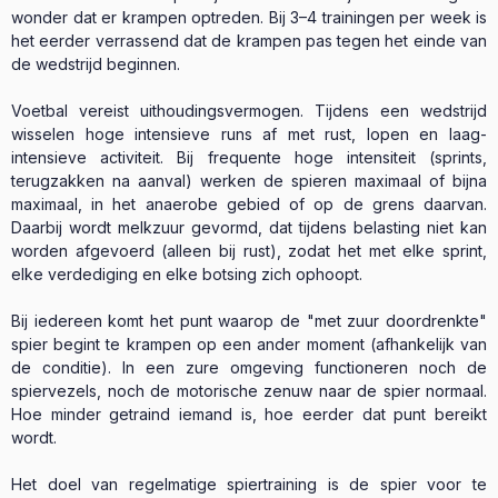
wonder dat er krampen optreden. Bij 3–4 trainingen per week is
het eerder verrassend dat de krampen pas tegen het einde van
de wedstrijd beginnen.
Voetbal vereist uithoudingsvermogen. Tijdens een wedstrijd
wisselen hoge intensieve runs af met rust, lopen en laag-
intensieve activiteit. Bij frequente hoge intensiteit (sprints,
terugzakken na aanval) werken de spieren maximaal of bijna
maximaal, in het anaerobe gebied of op de grens daarvan.
Daarbij wordt melkzuur gevormd, dat tijdens belasting niet kan
worden afgevoerd (alleen bij rust), zodat het met elke sprint,
elke verdediging en elke botsing zich ophoopt.
Bij iedereen komt het punt waarop de "met zuur doordrenkte"
spier begint te krampen op een ander moment (afhankelijk van
de conditie). In een zure omgeving functioneren noch de
spiervezels, noch de motorische zenuw naar de spier normaal.
Hoe minder getraind iemand is, hoe eerder dat punt bereikt
wordt.
Het doel van regelmatige spiertraining is de spier voor te