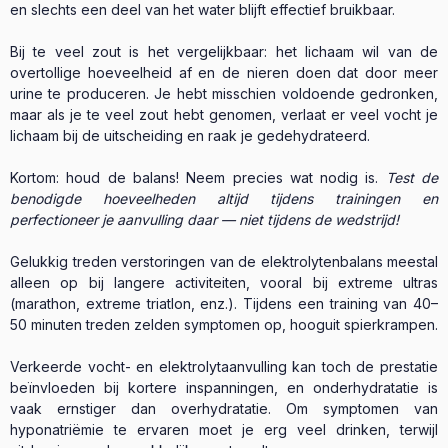
en slechts een deel van het water blijft effectief bruikbaar.
Bij te veel zout is het vergelijkbaar: het lichaam wil van de
overtollige hoeveelheid af en de nieren doen dat door meer
urine te produceren. Je hebt misschien voldoende gedronken,
maar als je te veel zout hebt genomen, verlaat er veel vocht je
lichaam bij de uitscheiding en raak je gedehydrateerd.
Kortom: houd de balans! Neem precies wat nodig is.
Test de
benodigde hoeveelheden altijd tijdens trainingen en
perfectioneer je aanvulling daar — niet tijdens de wedstrijd!
Gelukkig treden verstoringen van de elektrolytenbalans meestal
alleen op bij langere activiteiten, vooral bij extreme ultras
(marathon, extreme triatlon, enz.). Tijdens een training van 40–
50 minuten treden zelden symptomen op, hooguit spierkrampen.
Verkeerde vocht- en elektrolytaanvulling kan toch de prestatie
beïnvloeden bij kortere inspanningen, en onderhydratatie is
vaak ernstiger dan overhydratatie. Om symptomen van
hyponatriëmie te ervaren moet je erg veel drinken, terwijl