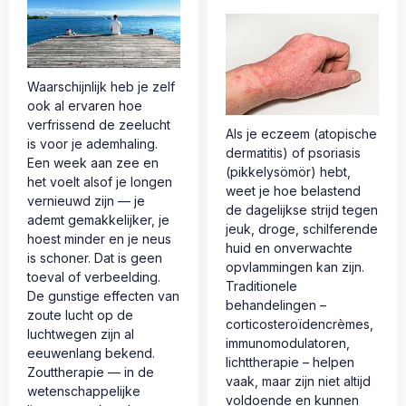
Waarschijnlijk heb je zelf
ook al ervaren hoe
verfrissend de zeelucht
Als je eczeem (atopische
is voor je ademhaling.
dermatitis) of psoriasis
Een week aan zee en
(pikkelysömör) hebt,
het voelt alsof je longen
weet je hoe belastend
vernieuwd zijn — je
de dagelijkse strijd tegen
ademt gemakkelijker, je
jeuk, droge, schilferende
hoest minder en je neus
huid en onverwachte
is schoner. Dat is geen
opvlammingen kan zijn.
toeval of verbeelding.
Traditionele
De gunstige effecten van
behandelingen –
zoute lucht op de
corticosteroïdencrèmes,
luchtwegen zijn al
immunomodulatoren,
eeuwenlang bekend.
lichttherapie – helpen
Zouttherapie — in de
vaak, maar zijn niet altijd
wetenschappelijke
voldoende en kunnen