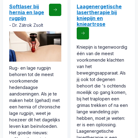
Softlaser bij
Laagenergetische
hernia en lage
lasertherapie bij
rugpijn
kniepijn en
knieartrose
Dr. Zátrok Zsolt
Kniepijn is tegenwoordig
één van de meest
voorkomende klachten
van het
Rug- en lage rugpijn
bewegingsapparaat. Als
behoren tot de meest
jij ook tot degenen
voorkomende
behoort die 's ochtends
hedendaagse
moeilijk op gang komen,
aandoeningen. Als je te
bij het traplopen een
maken hebt (gehad) met
grimas trekken of na een
een hernia of chronische
lange wandeling pijn
lage rugpijn, weet je
hebben, moet je weten:
hoezeer dit het dagelijks
er is een oplossing.
leven kan beïnvloeden.
Laagenergetische
Het goede nieuws:
lasertherapie is een