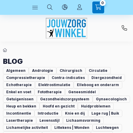
0
BLOG
Algemeen
Andrologie
Chirurgisch
Circulatie
Compressietherapie
Contra-indicaties
Diergezondheid
Echotherapie
Elektrostimulatie
Elleboog en onderarm
Enkel en voet
Fototherapie
Geneesmiddel
Getuigenissen
Gezondheidszorgsysteem
Gynaecologisch
Heup en bekken
Hoofd en gezicht
Huidproblemen
Incontinentie
Introductie
Knie en dij
Lage rug | Buik
Lasertherapie
Levensstijl
Lichaamsvorming
Lichamelijke activiteit
Littekens | Wonden
Luchtwegen