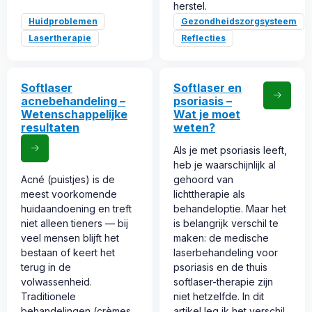
herstel.
Huidproblemen
Gezondheidszorgsysteem
Lasertherapie
Reflecties
Softlaser
Softlaser en
acnebehandeling –
psoriasis –
Wetenschappelijke
Wat je moet
resultaten
weten?
Als je met psoriasis leeft,
heb je waarschijnlijk al
Acné (puistjes) is de
gehoord van
meest voorkomende
lichttherapie als
huidaandoening en treft
behandeloptie. Maar het
niet alleen tieners — bij
is belangrijk verschil te
veel mensen blijft het
maken: de medische
bestaan of keert het
laserbehandeling voor
terug in de
psoriasis en de thuis
volwassenheid.
softlaser-therapie zijn
Traditionele
niet hetzelfde. In dit
behandelingen (crèmes,
artikel leg ik het verschil