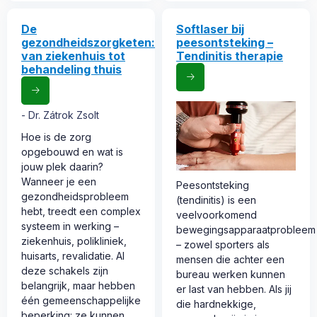
De
Softlaser bij
gezondheidszorgketen:
peesontsteking –
van ziekenhuis tot
Tendinitis therapie
behandeling thuis
Dr. Zátrok Zsolt
Hoe is de zorg
opgebouwd en wat is
jouw plek daarin?
Wanneer je een
Peesontsteking
gezondheidsprobleem
(tendinitis) is een
hebt, treedt een complex
veelvoorkomend
systeem in werking –
bewegingsapparaatprobleem
ziekenhuis, polikliniek,
– zowel sporters als
huisarts, revalidatie. Al
mensen die achter een
deze schakels zijn
bureau werken kunnen
belangrijk, maar hebben
er last van hebben. Als jij
één gemeenschappelijke
die hardnekkige,
beperking: ze kunnen