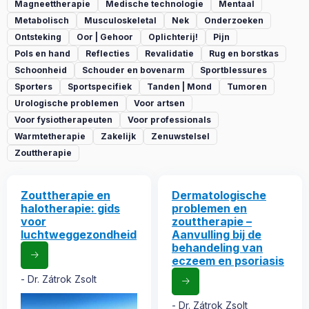
Magneettherapie
Medische technologie
Mentaal
Metabolisch
Musculoskeletal
Nek
Onderzoeken
Ontsteking
Oor | Gehoor
Oplichterij!
Pijn
Pols en hand
Reflecties
Revalidatie
Rug en borstkas
Schoonheid
Schouder en bovenarm
Sportblessures
Sporters
Sportspecifiek
Tanden | Mond
Tumoren
Urologische problemen
Voor artsen
Voor fysiotherapeuten
Voor professionals
Warmtetherapie
Zakelijk
Zenuwstelsel
Zouttherapie
Zouttherapie en
Dermatologische
halotherapie: gids
problemen en
voor
zouttherapie –
luchtweggezondheid
Aanvulling bij de
behandeling van
eczeem en psoriasis
Dr. Zátrok Zsolt
Dr. Zátrok Zsolt