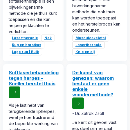
softlasertherapie is een
bijwerkingenarme
bijwerkingenarme
methode die ook thuis
methode die je thuis kunt
kan worden toegepast
toepassen en die kan
en het herstelproces kan
helpen je klachten te
ondersteunen.
verlichten.
Lasertherapie
Nek
Musculoskeletal
Rug en borstkas
Lasertherapie
Lage rug | Buik
Knie en dij
Softlaserbehandeling
De kunst van
tegen herpes –
genezen: waarom
Sneller herstel thuis
bestaat er geen
enkele
wondermethode?
Als je last hebt van
terugkerende lipherpes,
Dr. Zátrok Zsolt
weet je hoe frustrerend
Je kent dit gevoel vast:
de beperkte werking van
iets doet pijn, je gaat
traditionele