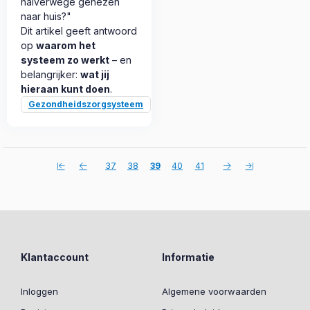
halverwege genezen
naar huis?"
Dit artikel geeft antwoord
op
waarom het
systeem zo werkt
– en
belangrijker:
wat jij
hieraan kunt doen
.
Gezondheidszorgsysteem
37
38
39
40
41
Klantaccount
Informatie
Inloggen
Algemene voorwaarden