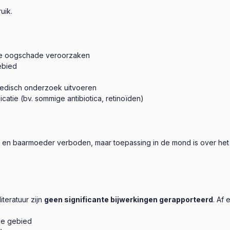
uik.
nde oogschade veroorzaken
ebied
 medisch onderzoek uitvoeren
atie (bv. sommige antibiotica, retinoïden)
en baarmoeder verboden, maar toepassing in de mond is over het a
iteratuur zijn
geen significante bijwerkingen gerapporteerd
. Af
de gebied