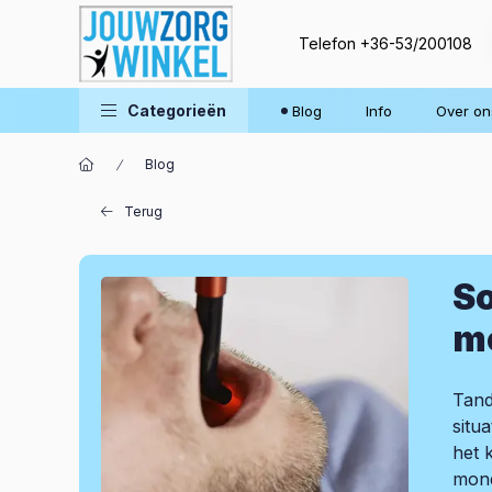
Telefon
+36-53/200108
Categorieën
Blog
Info
Over on
Blog
Terug
So
m
Tand
situ
het k
mond