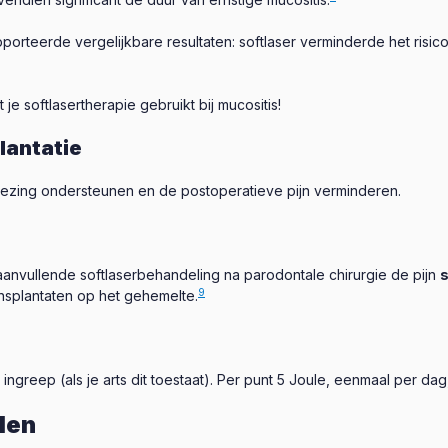
porteerde vergelijkbare resultaten: softlaser verminderde het risi
je softlasertherapie gebruikt bij mucositis!
lantatie
ezing ondersteunen en de postoperatieve pijn verminderen.
aanvullende softlaserbehandeling na parodontale chirurgie de pijn
s
9
ransplantaten op het gehemelte.
greep (als je arts dit toestaat). Per punt 5 Joule, eenmaal per dag
len