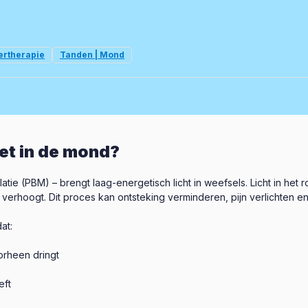
ertherapie
Tanden | Mond
het in de mond?
atie (PBM) – brengt laag-energetisch licht in weefsels. Licht in h
 verhoogt. Dit proces kan ontsteking verminderen, pijn verlichten
at:
oorheen dringt
eft