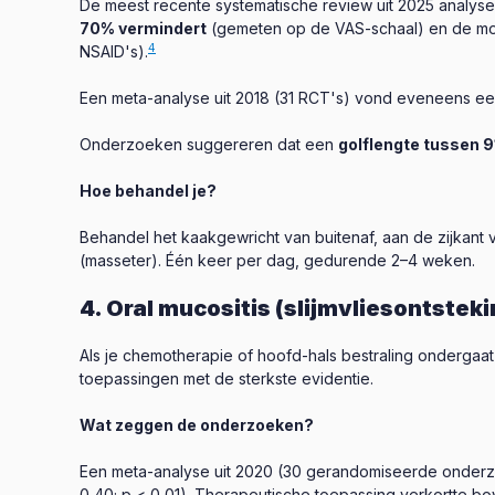
De meest recente systematische review uit 2025 analyse
70% vermindert
(gemeten op de VAS-schaal) en de m
4
NSAID's).
Een meta-analyse uit 2018 (31 RCT's) vond eveneens een 
Onderzoeken suggereren dat een
golf­lengte tussen 
Hoe behandel je?
Behandel het kaakgewricht van buitenaf, aan de zijkant 
(masseter). Één keer per dag, gedurende 2–4 weken.
4. Oral mucositis (slijmvliesontstek
Als je chemotherapie of hoofd-hals bestraling ondergaat 
toepassingen met de sterkste evidentie.
Wat zeggen de onderzoeken?
Een meta-analyse uit 2020 (30 gerandomiseerde onderzoe
0,40; p < 0,01). Therapeutische toepassing verkortte bov