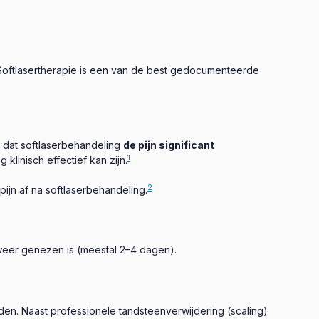
n. Softlasertherapie is een van de best gedocumenteerde
n dat softlaserbehandeling
de pijn significant
1
linisch effectief kan zijn.
2
jn af na softlaserbehandeling.
zweer genezen is (meestal 2–4 dagen).
iden. Naast professionele tandsteenverwijdering (scaling)