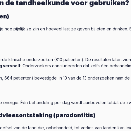
 in de tandheelkunde voor gebruiken?
en)
 je hoe pijnlijk ze zijn en hoeveel last ze geven bij eten en drinke
de klinische onderzoeken (810 patiënten). De resultaten laten zie
g versnelt
. Onderzoekers concludeerden dat zelfs één behandeling k
 664 patiënten) bevestigde: in 13 van de 13 onderzoeken nam de pi
oule energie. Één behandeling per dag wordt aanbevolen totdat de 
dvleesontsteking (parodontitis)
eefsel van de tand die, onbehandeld, tot verlies van tanden kan le