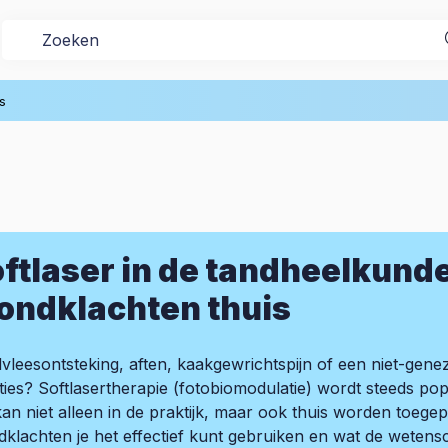
s
ftlaser in de tandheelkund
ondklachten thuis
vleesontsteking, aften, kaakgewrichtspijn of een niet-gene
aties? Softlasertherapie (fotobiomodulatie) wordt steeds po
an niet alleen in de praktijk, maar ook thuis worden toegepast
klachten je het effectief kunt gebruiken en wat de weten