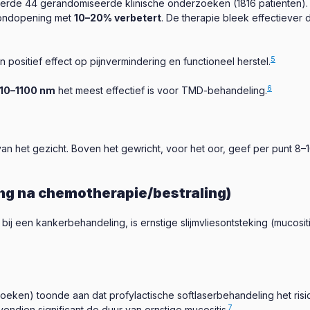
erde 44 gerandomiseerde klinische onderzoeken (1816 patiënten). R
ondopening met
10–20% verbetert
. De therapie bleek effectiever 
5
positief effect op pijnvermindering en functioneel herstel.
6
910–1100 nm
het meest effectief is voor TMD-behandeling.
van het gezicht. Boven het gewricht, voor het oor, geef per punt 
ing na chemotherapie/bestraling)
bij een kankerbehandeling, is ernstige slijmvliesontsteking (mucosi
ken) toonde aan dat profylactische softlaserbehandeling het risi
7
endien significant de duur van ernstige mucositis.