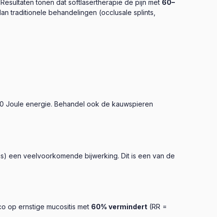
esultaten tonen dat softlasertherapie de pijn met
60–
dan traditionele behandelingen (occlusale splints,
8–10 Joule energie. Behandel ook de kauwspieren
tis) een veelvoorkomende bijwerking. Dit is een van de
co op ernstige mucositis met
60% vermindert
(RR =