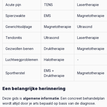
Acute pijn
TENS
Lasertherapie
Spierzwakte
EMS
Magnetotherapie
Gewrichtsslijtage
Magnetotherapie
Ultrasond
Tendonitis
Ultrasond
Lasertherapie
Gezwollen benen
Druktherapie
Magnetotherapie
Luchtwegproblemen
Halotherapie
-
EMS +
Sportherstel
Magnetotherapie
Druktherapie
Een belangrijke herinnering
Deze gids is
algemene informatie
. Een concreet behandelplan
wordt altijd door je arts bepaald op basis van de diagnose.