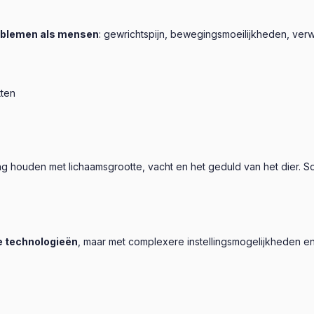
oblemen als mensen
: gewrichtspijn, bewegingsmoeilijkheden, ver
tten
g houden met lichaamsgrootte, vacht en het geduld van het dier. S
e technologieën
, maar met complexere instellingsmogelijkheden e