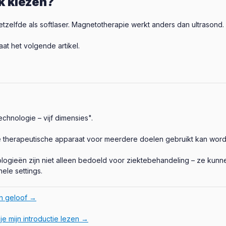
k kiezen?
hetzelfde als softlaser. Magnetotherapie werkt anders dan ultrasond.
at het volgende artikel.
chnologie – vijf dimensies".
de therapeutische apparaat voor meerdere doelen gebruikt kan wor
ogieën zijn niet alleen bedoeld voor ziektebehandeling – ze kunn
le settings.
ën geloof →
 je mijn introductie lezen →