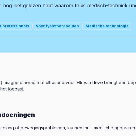
je nog niet gelezen hebt waarom thuis medisch-techniek übe
r professionals
Voor fysiotherapeuten
Medische technologie
aser), magnetotherapie of ultrasond voor. Elk van deze brengt een b
het toepast.
andoeningen
n, ontsteking of bewegingsproblemen, kunnen thuis medische apparate