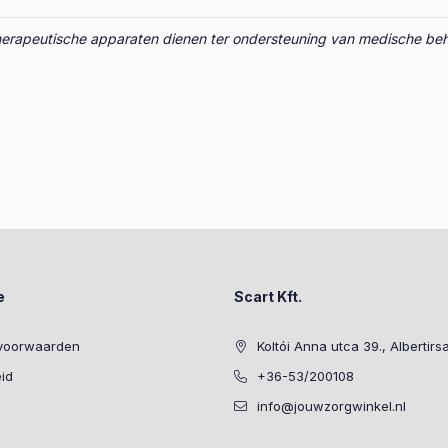
uis therapeutische apparaten dienen ter ondersteuning van medische
e
Scart Kft.
voorwaarden
Koltói Anna utca 39., Albertirs
eid
+36-53/200108
info@jouwzorgwinkel.nl