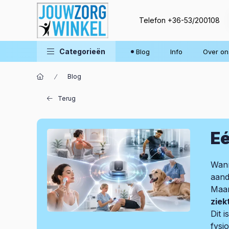
Telefon
+36-53/200108
Categorieën
Blog
Info
Over on
Blog
Terug
Eé
Wann
aand
Maar
ziek
Dit 
fysi