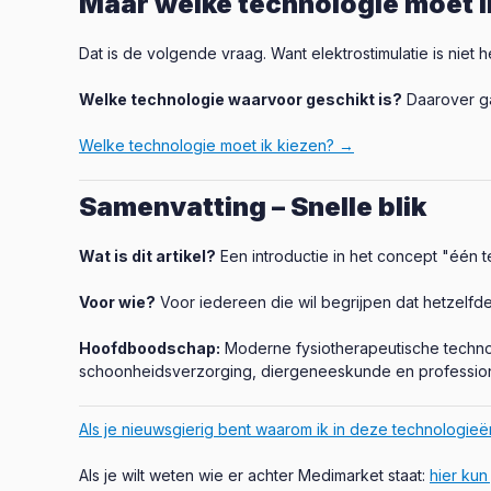
Maar welke technologie moet i
Dat is de volgende vraag. Want elektrostimulatie is niet 
Welke technologie waarvoor geschikt is?
Daarover ga
Welke technologie moet ik kiezen? →
Samenvatting – Snelle blik
Wat is dit artikel?
Een introductie in het concept "één te
Voor wie?
Voor iedereen die wil begrijpen dat hetzelf
Hoofdboodschap:
Moderne fysiotherapeutische technol
schoonheidsverzorging, diergeneeskunde en professione
Als je nieuwsgierig bent waarom ik in deze technologie
Als je wilt weten wie er achter Medimarket staat:
hier kun