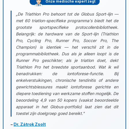
Onze medische expert zegt
„De Triathlon Pro behoort tot de Globus Sport-lijn —
met 60 triatlon-specifieke programma's biedt het de
grootste sportspecifieke protocollenbibliotheek.
Belangrijk: de hardware van de Sport-lijn (Triathlon
Pro, Cycling Pro, Runner Pro, Soccer Pro, The
Champion) is identiek — het verschil zit in de
programmabibliotheek. Dus als je alleen loopt is de
Runner Pro geschikter; als je triatlon doet, dekt
Triathlon Pro het breedste sportaanbod. Wat ik wil
benadrukken: de iontoforese-functie. Bij
enkelverstuikingen, chronische tendinitis of andere
gewrichtsblessures maakt iontoforese gerichte en
diepere toediening van werkzame stoffen mogelijk. De
beoordeling 4,9 van 50 kopers (vaakst beoordeelde
apparaat in het Globus-portfolio) laat zien dat dit
toestel zijn doelgroep goed bereikt."
–
Dr. Zátrok Zsolt