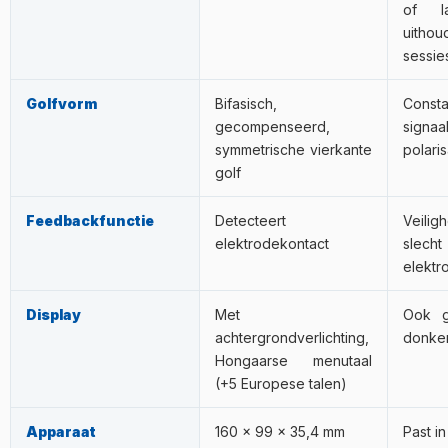
of l
uithou
sessie
Golfvorm
Bifasisch,
Consta
gecompenseerd,
signaa
symmetrische vierkante
polaris
golf
Feedbackfunctie
Detecteert
Veilig
elektrodekontact
sle
elektr
Display
Met
Ook g
achtergrondverlichting,
donke
Hongaarse menutaal
(+5 Europese talen)
Apparaat
160 × 99 × 35,4 mm
Past in