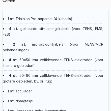
worden.
1 st.
Triathlon Pro-apparaat (4-kanaals)
4 st.
gekleurde stimuleringskabels (voor TENS, EMS,
FES)
2 st.
microstroomkabels (voor MENS/MCR
behandelingen)
4 st.
50×50 mm zelfklevende TENS-elektroden (voor
kleinere gebieden)
4 st.
50×90 mm zelfklevende TENS-elektroden (voor
grotere gebieden, bv. dij, rug)
1 st.
acculader
1 st.
draagtasje
1 st.
Hongaarse gebruiksaanwijzing