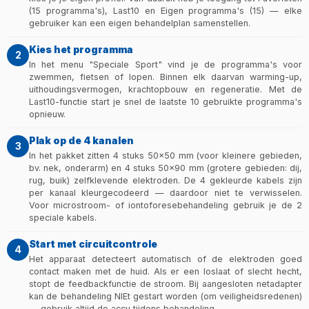
(15 programma's), Last10 en Eigen programma's (15) — elke
gebruiker kan een eigen behandelplan samenstellen.
Kies het programma
2
In het menu "Speciale Sport" vind je de programma's voor
zwemmen, fietsen of lopen. Binnen elk daarvan warming-up,
uithoudingsvermogen, krachtopbouw en regeneratie. Met de
Last10-functie start je snel de laatste 10 gebruikte programma's
opnieuw.
Plak op de 4 kanalen
3
In het pakket zitten 4 stuks 50×50 mm (voor kleinere gebieden,
bv. nek, onderarm) en 4 stuks 50×90 mm (grotere gebieden: dij,
rug, buik) zelfklevende elektroden. De 4 gekleurde kabels zijn
per kanaal kleurgecodeerd — daardoor niet te verwisselen.
Voor microstroom- of iontoforesebehandeling gebruik je de 2
speciale kabels.
Start met circuitcontrole
4
Het apparaat detecteert automatisch of de elektroden goed
contact maken met de huid. Als er een loslaat of slecht hecht,
stopt de feedbackfunctie de stroom. Bij aangesloten netadapter
kan de behandeling NIEt gestart worden (om veiligheidsredenen)
— gebruik altijd de accu tijdens behandeling.