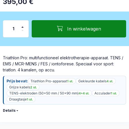
395,00
€
In winkelwagen
Triathlon Pro: multifunctioneel elektrotherapie-apparaat. TENS /
EMS / MCR-MENS / FES / iontoforese. Speciaal voor sport:
triatlon. 4 kanalen, op accu.
Prijs bevat:
Triathlon Pro-apparaat
Gekleurde kabels
1 st.
4 st.
Grijze kabels
2 st.
TENS-elektroden (50x50 mm / 50x90 mm)
Acculader
4+4 st.
1 st.
Draagtasje
1 st.
Details