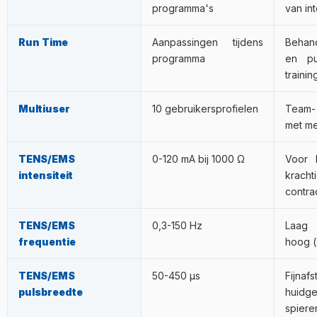
programma's
van int
Run Time
Aanpassingen tijdens
Behand
programma
en pu
traini
Multiuser
10 gebruikersprofielen
Team-
met me
TENS/EMS
0-120 mA bij 1000 Ω
Voor 
intensiteit
krach
contra
TENS/EMS
0,3-150 Hz
Laag (
frequentie
hoog (
TENS/EMS
50-450 µs
Fijnaf
pulsbreedte
huidg
spiere