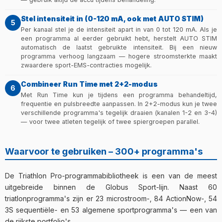
Stel intensiteit in (0-120 mA, ook met AUTO STIM)
5
Per kanaal stel je de intensiteit apart in van 0 tot 120 mA. Als je
een programma al eerder gebruikt hebt, herstelt AUTO STIM
automatisch de laatst gebruikte intensiteit. Bij een nieuw
programma verhoog langzaam — hogere stroomsterkte maakt
zwaardere sport-EMS-contracties mogelijk.
Combineer Run Time met 2+2-modus
6
Met Run Time kun je tijdens een programma behandeltijd,
frequentie en pulsbreedte aanpassen. In 2+2-modus kun je twee
verschillende programma's tegelijk draaien (kanalen 1-2 en 3-4)
— voor twee atleten tegelijk of twee spiergroepen parallel.
Waarvoor te gebruiken – 300+ programma's
De Triathlon Pro-programmabibliotheek is een van de meest
uitgebreide binnen de Globus Sport-lijn. Naast 60
triatlonprogramma's zijn er 23 microstroom-, 84 ActionNow-, 54
3S sequentiële- en 53 algemene sportprogramma's — een van
de rijkste portfolio's.