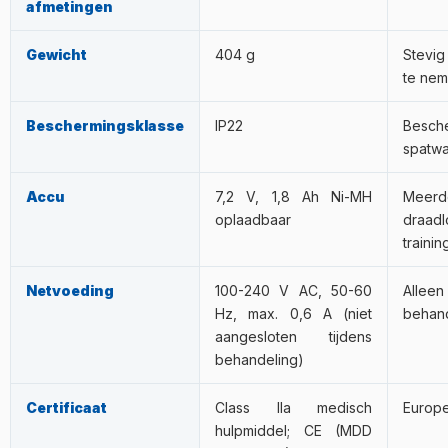
afmetingen
Gewicht
404 g
Stevig
te nem
Beschermingsklasse
IP22
Bes
spatwa
Accu
7,2 V, 1,8 Ah Ni-MH
Mee
oplaadbaar
draad
trainin
Netvoeding
100-240 V AC, 50-60
Allee
Hz, max. 0,6 A (niet
behand
aangesloten tijdens
behandeling)
Certificaat
Class IIa medisch
Europe
hulpmiddel; CE (MDD