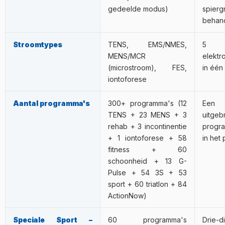
Runner Pro specifieker. Voor triatlon of multisporttraining
Activa 700.
over 6-12 weken in trainingscycli worden ingebouwd
één apparaat.
gedeelde modus)
spier
→ Triathlon Pro.
naast reguliere training.
behan
EMS vervangt geen klassieke training — het vult aan. Het
Stroomtypes
TENS, EMS/NMES,
5 v
werkt het beste als het geïntegreerd is in een door een
MENS/MCR
elektr
trainer opgesteld programma.
(microstroom), FES,
in één
iontoforese
Aantal programma's
300+ programma's (12
Een 
TENS + 23 MENS + 3
uitgeb
rehab + 3 incontinentie
progra
+ 1 iontoforese + 58
in het 
fitness + 60
schoonheid + 13 G-
Pulse + 54 3S + 53
sport + 60 triatlon + 84
ActionNow)
Speciale Sport –
60 programma's
Drie-di