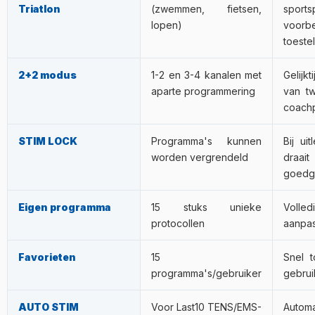
Triatlon
(zwemmen, fietsen,
sports
lopen)
voorb
toestel
2+2 modus
1-2 en 3-4 kanalen met
Gelijk
aparte programmering
van tw
coachp
STIM LOCK
Programma's kunnen
Bij ui
worden vergrendeld
draa
goedg
Eigen programma
15 stuks unieke
Volle
protocollen
aanpas
Favorieten
15
Snel 
programma's/gebruiker
gebrui
AUTO STIM
Voor Last10 TENS/EMS-
Automa