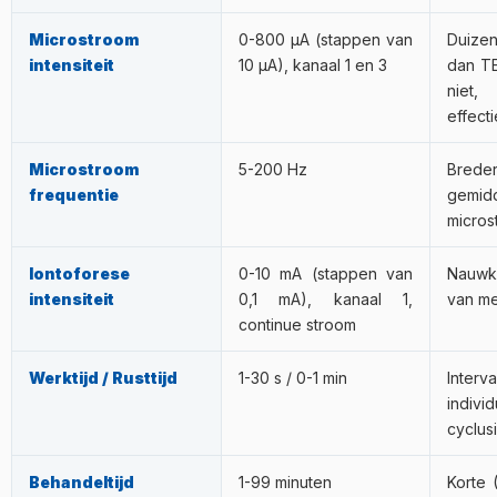
Microstroom
0-800 µA (stappen van
Duize
intensiteit
10 µA), kanaal 1 en 3
dan TE
niet
effecti
Microstroom
5-200 Hz
Brede
frequentie
gemid
micros
Iontoforese
0-10 mA (stappen van
Nauwk
intensiteit
0,1 mA), kanaal 1,
van me
continue stroom
Werktijd / Rusttijd
1-30 s / 0-1 min
Interv
indivi
cyclusi
Behandeltijd
1-99 minuten
Korte 