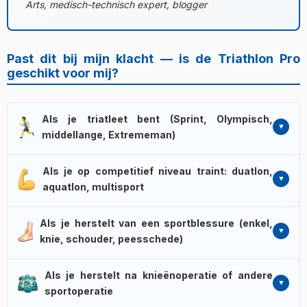
Arts, medisch-technisch expert, blogger
Past dit bij mijn klacht — is de Triathlon Pro
geschikt voor mij?
Als je triatleet bent (Sprint, Olympisch,
middellange, Extrememan)
De 60 triatlon-specifieke programma's bestrijken alle drie
Als je op competitief niveau traint: duatlon,
de disciplines — zwemmen (schoudergordel, rug,
aquatlon, multisport
borstspieren, romp), fietsen (quadriceps, hamstrings,
kuiten, gluteus), lopen (beenspieren, romp, kuiten).
De triatlon-protocollen vormen ook een relevante basis
Aparte protocollen voor warming-up, duurkracht,
Als je herstelt van een sportblessure (enkel,
voor multisportvoorbereiding. Bij duatlon (fietsen +
explosieve kracht en actieve regeneratie. Op
knie, schouder, peesschede)
lopen), aquatlon (zwemmen + lopen) of andere
trainingsplanniveau sluit dit aan bij de drie hoofdfasen van
combinaties kies je uit de Triathlon Pro-bibliotheek de
De iontoforese-functie voegt iets bijzonders toe bij de
wedstrijdvoorbereiding: basis, intensief, piek.
juiste discipline. Het ActionNow-blok met 84 programma's
Als je herstelt na knieënoperatie of andere
behandeling van sportblessures. Bij gewrichtsontsteking,
kan gecombineerd worden met team- of thuisoefeningen.
sportoperatie
chronische tendinopathie of acute verrekking kan het