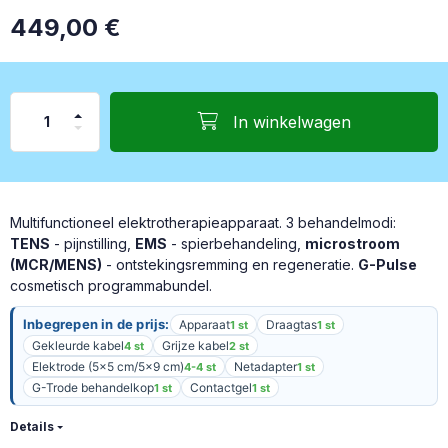
449,00
€
In winkelwagen
Multifunctioneel elektrotherapieapparaat. 3 behandelmodi:
TENS
- pijnstilling,
EMS
- spierbehandeling,
microstroom
(MCR/MENS)
- ontstekingsremming en regeneratie.
G-Pulse
cosmetisch programmabundel.
Inbegrepen in de prijs:
Apparaat
Draagtas
1 st
1 st
Gekleurde kabel
Grijze kabel
4 st
2 st
Elektrode (5x5 cm/5x9 cm)
Netadapter
4-4 st
1 st
G-Trode behandelkop
Contactgel
1 st
1 st
Details