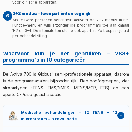
voor klinische apparaten.
2+2 modus – twee patiënten tegelijk
6
Als je twee personen behandelt: activeer de 2+2 modus in het
Functie-menu en wijs afzonderlijke programma's toe aan kanaal
1-2 en 3-4. De intensiteiten stel je ook apart in. Zo bespaar je tijd
per behandelzitting.
Waarvoor kun je het gebruiken – 288+
programma's in 10 categorieën
De Activa 700 is Globus' semi-professionele apparaat, daarom
is de programmagalerij bijzonder rijk. Tien hoofdgroepen, vier
stroomtypen (TENS, EMS/NMES, MENS/MCR, FES) en een
aparte G-Pulse gezichtssectie.
Medische behandelingen – 12 TENS + 12
microstroom + 6 revalidatie
TENS (12 programma's):
pijnstillende TENS, endorfine-