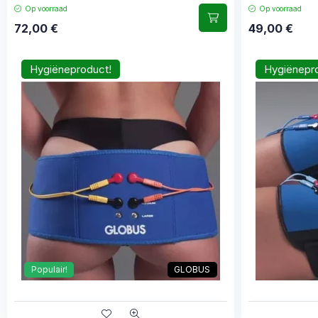
Op voorraad
Op voorraad
72,00
€
49,00
€
Hygiëneproduct!
Hygiënepr
Populair!
GLOBUS