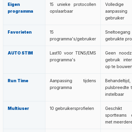
Eigen
15 unieke protocollen
Volledige
programma
opslaarbaar
aanpassin
gebruiker
Favorieten
15
Sneltoega
programma's/gebruiker
gebruikte pr
AUTO STIM
Last10 voor TENS/EMS
Geen noodz
programma's
gebruik inten
op te bouwe
Run Time
Aanpassing tijdens
Behandeltijd
programma
pulsbreedte t
instelbaar
Multiuser
10 gebruikersprofielen
Geschikt 
sportteams 
met meerdere