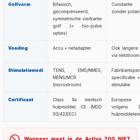
Golfvorm
Bifasisch,
Constante s
gecompenseerd,
zonder polari
symmetrische vierkante
golf (+ bio-pulse
opties)
Voeding
Accu + netadapter
Ook langere k
via netstroom
Stimulatiemodi
TENS, EMS/NMES,
Fabrikantspec
MENS/MCR
specificatie 
(microstroom)
stimulatie
Certificaat
Class IIa medisch
Europese c
hulpmiddel; CE (MDD
volgens 
93/42/EEC)
hulpmiddelenri
Wanneer moet je de Activa 700 NIET