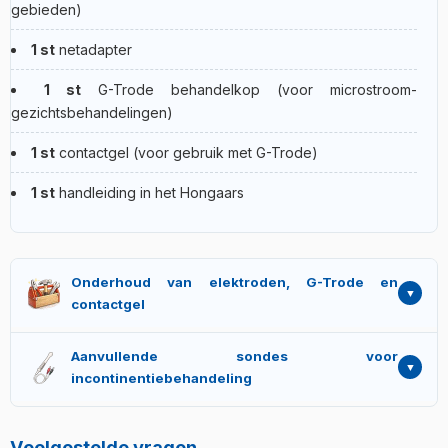
gebieden)
1 st
netadapter
1 st
G-Trode behandelkop (voor microstroom-
gezichtsbehandelingen)
1 st
contactgel (voor gebruik met G-Trode)
1 st
handleiding in het Hongaars
Onderhoud van elektroden, G-Trode en
contactgel
Plak-elektroden:
hun kleefkracht neemt na 25-30
Aanvullende sondes voor
toepassingen geleidelijk af. Vervanging in 5×5 cm en 5×9
incontinentiebehandeling
cm maten is apart bestelbaar. Na gebruik op de
beschermfolie terugplaatsen.
De incontinentieprogramma's van de Activa 700 kunnen
G-Trode behandelkop:
te gebruiken met contactgel. Na
ook met de oppervlaktelige plak-elektroden worden
Veelgestelde vragen