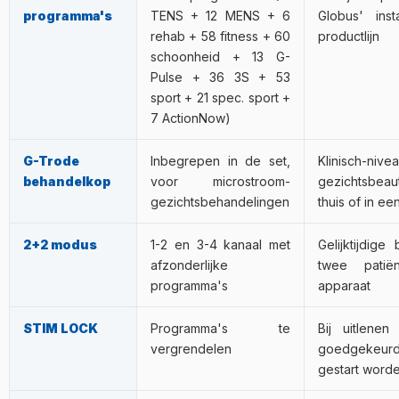
programma's
TENS + 12 MENS + 6
Globus' inst
rehab + 58 fitness + 60
productlijn
schoonheid + 13 G-
Pulse + 36 3S + 53
sport + 21 spec. sport +
7 ActionNow)
G-Trode
Inbegrepen in de set,
Klinisch-nive
behandelkop
voor microstroom-
gezichtsbeau
gezichtsbehandelingen
thuis of in ee
2+2 modus
1-2 en 3-4 kanaal met
Gelijktijdige
afzonderlijke
twee pati
programma's
apparaat
STIM LOCK
Programma's te
Bij uitlenen
vergrendelen
goedgekeu
gestart word