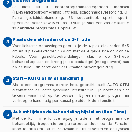
Kies het programma
2
Je kiest uit 10 hoofdprogrammacategorieën: medisch
(TENS+microstroom+rehab), fitness, schoonheidsverzorging, G-
Pulse gezichtsbehandeling, 3S sequentieel, sport, sport-
specifiek, ActionNow. Met Last10 start je snel een van de laatste
10 gebruikte programma's opnieuw.
Plaats de elektroden of de G-Trode
3
Voor lichaamstoepassingen gebruik je de 4 plak-elektroden 5×5
cm en 4 plak-elektroden 5×9 cm met de 4 gekleurde of 2 grijze
kabels. Voor gezichtsbehandelingen sluit je de G-Trode
behandelkop aan en breng je de contactgel (meegeleverd) aan
op de huid – dit zorgt voor gelijkmatige stroomgeleiding.
Start – AUTO STIM of handmatig
4
Als je een programma eerder hebt gebruikt, stelt AUTO STIM
automatisch de laatst gebruikte intensiteit in – je hoeft dan niet
telkens vanaf nul op te bouwen. Bij een nieuw programma
verhoog je handmatig per kanaal geleidelijk de intensiteit.
Je kunt tijdens de behandeling bijstellen (Run Time)
5
Met de Run Time functie wijzig je tijdens het programma de
behandeltijd, frequentie en pulsbreedte door op de Functie-
knop te drukken. Dit is zeldzaam bij thuistoestellen en typisch