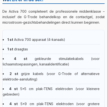
spieren na CVA of verlamming),
oedeembehandeling
sleutelspiergroepen per sport (bij hardlopers bijv.
te activeren, wat het effect van de oefening kan
(veneus of lymfatisch),
verbetering van regeneratie
(na
quadriceps, hamstrings, kuit; bij langlaufen zijn
verhogen (bv. in combinatie met EMS bij squats).
De Activa 700 completeert de professionele middenklasse –
training of operatie).
schoudergordel en rompspieren belangrijker).
Eigen programma (15):
volledig instelbaar – frequentie,
inclusief de G-Trode behandelkop en de contactgel, zodat
pulsbreedte en intervalpatroon – je kunt 15 eigen
microstroom-gezichtsbehandelingen direct kunnen beginnen.
protocollen opslaan.
STIM LOCK:
programma's opgeslagen in het
Behandelingen-menu kun je vergrendelen – bij uitlenen
kan alleen het geautoriseerde programma gestart
1 st
Activa 700 apparaat (4-kanaals)
worden.
1 st
draagtas
2+2 modus:
kanaal 1-2 en 3-4 met afzonderlijke
programma's – twee patiënten of twee spiergroepen
4 st
gekleurde stimulatiekabels (voor
gelijktijdig.
lichaamstoepassingen, kanaalidentificatie)
2 st
grijze kabels (voor G-Trode of alternatieve
elektrode-aansluiting)
4 st
5×5 cm plak-TENS elektroden (voor kleinere
gebieden)
4 st
5×9 cm plak-TENS elektroden (voor grotere