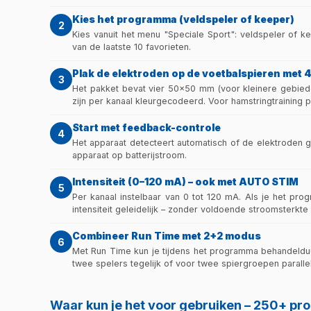
Kies het programma (veldspeler of keeper)
2
Kies vanuit het menu "Speciale Sport": veldspeler of k
van de laatste 10 favorieten.
Plak de elektroden op de voetbalspieren met 
3
Het pakket bevat vier 50×50 mm (voor kleinere gebieden
zijn per kanaal kleurgecodeerd. Voor hamstringtraining p
Start met feedback-controle
4
Het apparaat detecteert automatisch of de elektroden g
apparaat op batterijstroom.
Intensiteit (0–120 mA) – ook met AUTO STIM
5
Per kanaal instelbaar van 0 tot 120 mA. Als je het pro
intensiteit geleidelijk – zonder voldoende stroomsterkte
Combineer Run Time met 2+2 modus
6
Met Run Time kun je tijdens het programma behandelduur
twee spelers tegelijk of voor twee spiergroepen parallel
Waar kun je het voor gebruiken – 250+ p