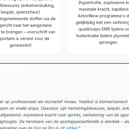
(hypertrofie, explosieve k
lblessures (enkelverstuiking,
maximale kracht, kapillariza
liespijn, spierscheur)
ActionNow-programma's st
kingsremmende stoffen via de
gelijktijdig met een oefening 
gericht naar het aangedane
quadriceps-EMS tijdens sq
te brengen – voorschrift van
kuitactivatie tijdens plyome
portarts is vereist voor de
sprongen.
geneesstof.
l op professioneel als recreatief niveau. Voetbal is biomechanisch
ppen en snelle stops. Daardoor zijn hamstringblessures, liespijn, e
 afgestemd: explosieve kracht voor sprints, verbetering van de ago
nghoogte. De hardware van de sportapparaatfamilie is identiek – al
tgebreider over de Soccer Pro in
dit artikel
."