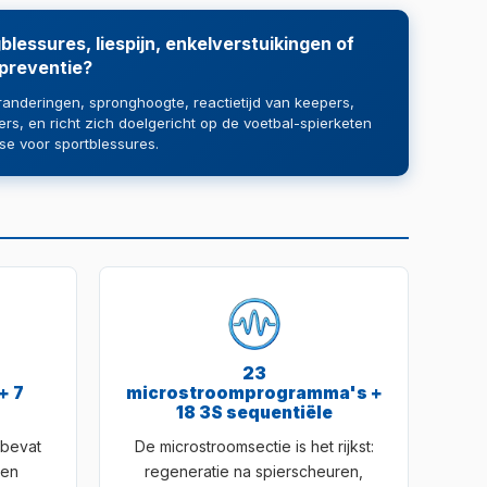
blessures, liespijn, enkelverstuikingen of
 preventie?
eranderingen, spronghoogte, reactietijd van keepers,
rs, en richt zich doelgericht op de voetbal-spierketen
se voor sportblessures.
23
+ 7
microstroomprogramma's +
18 3S sequentiële
 bevat
De microstroomsectie is het rijkst:
len
regeneratie na spierscheuren,