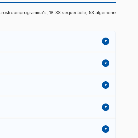
icrostroomprogramma's, 18 3S sequentiële, 53 algemene
ctor), spierpijn (DOMS, hamstring), chronische pijn,
deling, ondersteuning van collageenproductie. Voor
jd, hypertrofie, kapillarizatie, actieve regeneratie,
ong + kuitactivatie, core-training + buikspier-EMS.
els en -ontstekingen, regeneratie (melkzuurafvoer,
de spiergroep loopt – natuurlijker en zachter. Drie
edeembehandeling
(zwelling van kuit en voet na