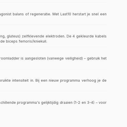
onist balans of regeneratie. Met Last10 herstart je snel een
ing, gluteus) zelfklevende elektroden. De 4 gekleurde kabels
 de biceps femoris/kniekuil.
roomladder is aangesloten (vanwege veiligheid) – gebruik het
ruikte intensiteit in. Bij een nieuw programma verhoog je de
illende programma's gelijktijdig draaien (1-2 en 3-4) – voor