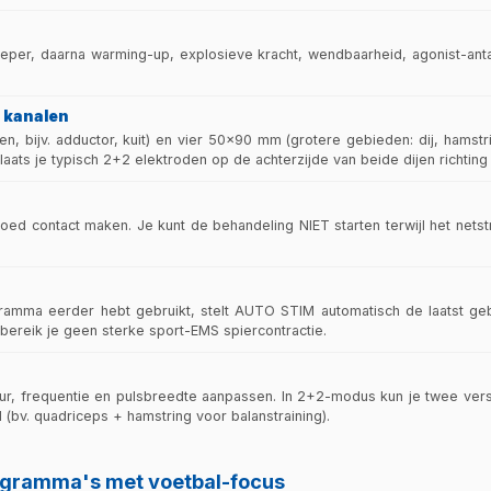
eeper, daarna warming-up, explosieve kracht, wendbaarheid, agonist-antag
4 kanalen
, bijv. adductor, kuit) en vier 50×90 mm (grotere gebieden: dij, hamstr
laats je typisch 2+2 elektroden op de achterzijde van beide dijen richting
oed contact maken. Je kunt de behandeling NIET starten terwijl het netst
gramma eerder hebt gebruikt, stelt AUTO STIM automatisch de laatst geb
 bereik je geen sterke sport-EMS spiercontractie.
, frequentie en pulsbreedte aanpassen. In 2+2-modus kun je twee versch
 (bv. quadriceps + hamstring voor balanstraining).
rogramma's met voetbal-focus