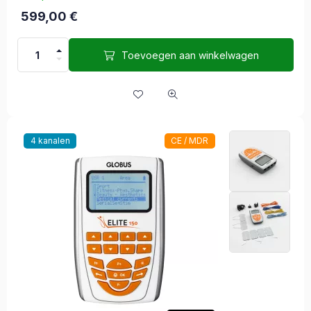
599,00
€
Toevoegen aan winkelwagen
4 kanalen
CE / MDR