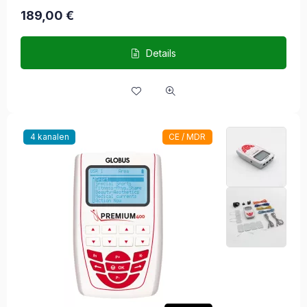
189,00
€
Details
4 kanalen
CE / MDR