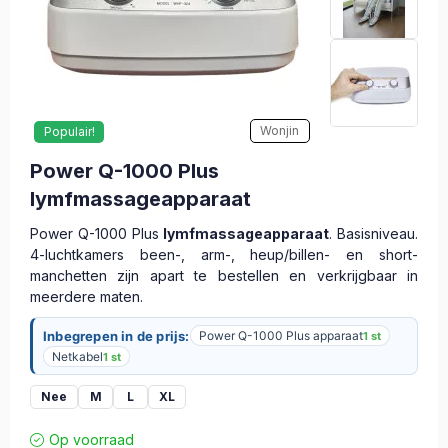
Wonjin
Populair!
Power Q-1000 Plus
lymfmassageapparaat
Power Q-1000 Plus
lymfmassageapparaat
. Basisniveau.
4-luchtkamers been-, arm-, heup/billen- en short-
manchetten zijn apart te bestellen en verkrijgbaar in
meerdere maten.
Inbegrepen in de prijs:
Power Q-1000 Plus apparaat
1 st
Netkabel
1 st
Nee
M
L
XL
Op voorraad