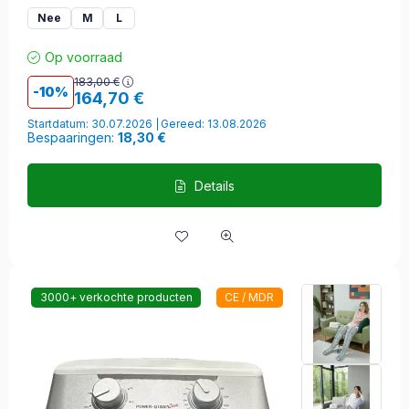
Nee
M
L
Op voorraad
183,00
€
10
164,70
€
Startdatum: 30.07.2026
Gereed: 13.08.2026
Bespaaringen:
18,30 €
Details
3000+ verkochte producten
CE / MDR