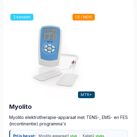
2 kanalen
CE / MDR
MTR+
Myolito
Myolito elektrotherapie-apparaat met TENS-, EMS- en FES
(incontinentie) programma's
Prijs bevat:
Myolito apparaat
Kabel
1 stuk
2 stuks