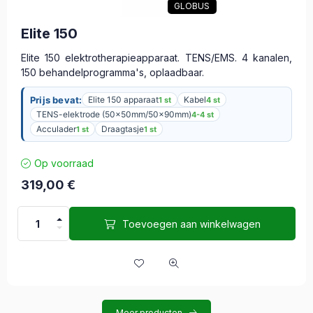
GLOBUS
Elite 150
Elite 150 elektrotherapieapparaat. TENS/EMS. 4 kanalen,
150 behandelprogramma's, oplaadbaar.
Prijs bevat:
Elite 150 apparaat
Kabel
1 st
4 st
TENS-elektrode (50x50mm/50x90mm)
4-4 st
Acculader
Draagtasje
1 st
1 st
Op voorraad
319,00
€
Toevoegen aan winkelwagen
Meer producten