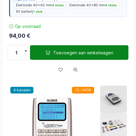
Elektrode 40×40 mm
Elektrode 40×80 mm
4 stuks
4 stuks
9V batterij
1 stuk
Op voorraad
94,00
€
Toevoegen aan winkelwagen
4 kanalen
CE / MDR