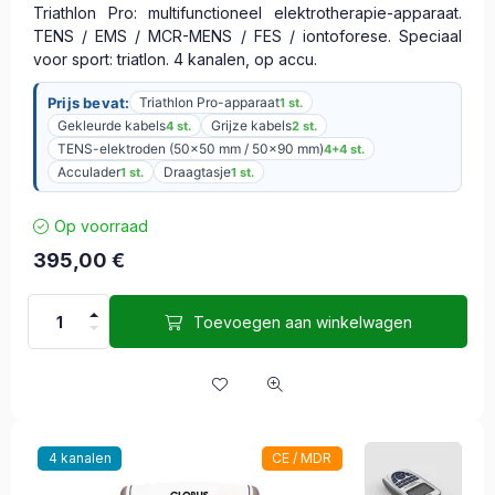
Triathlon Pro: multifunctioneel elektrotherapie-apparaat.
TENS / EMS / MCR-MENS / FES / iontoforese. Speciaal
voor sport: triatlon. 4 kanalen, op accu.
Prijs bevat:
Triathlon Pro-apparaat
1 st.
Gekleurde kabels
Grijze kabels
4 st.
2 st.
TENS-elektroden (50x50 mm / 50x90 mm)
4+4 st.
Acculader
Draagtasje
1 st.
1 st.
Op voorraad
395,00
€
Toevoegen aan winkelwagen
4 kanalen
CE / MDR