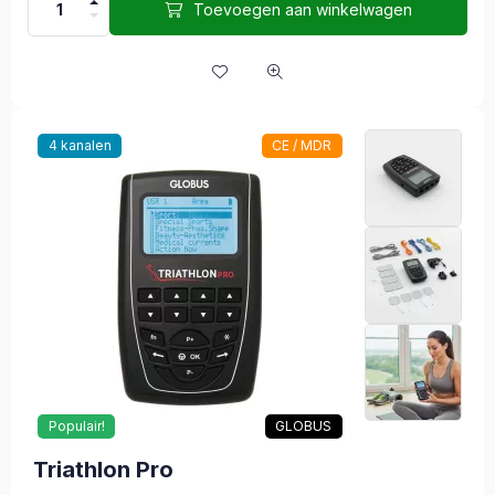
Toevoegen aan winkelwagen
4 kanalen
CE / MDR
Populair!
GLOBUS
Triathlon Pro