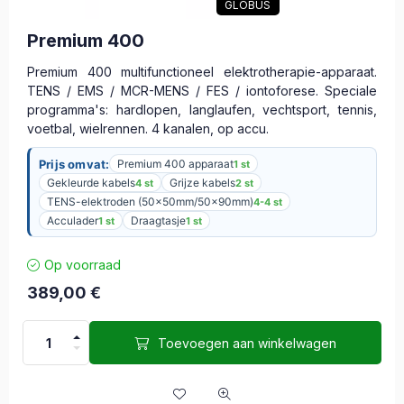
GLOBUS
Premium 400
Premium 400 multifunctioneel elektrotherapie-apparaat.
TENS / EMS / MCR-MENS / FES / iontoforese. Speciale
programma's: hardlopen, langlaufen, vechtsport, tennis,
voetbal, wielrennen. 4 kanalen, op accu.
Prijs omvat:
Premium 400 apparaat
1 st
Gekleurde kabels
Grijze kabels
4 st
2 st
TENS-elektroden (50x50mm/50x90mm)
4-4 st
Acculader
Draagtasje
1 st
1 st
Op voorraad
389,00
€
Toevoegen aan winkelwagen