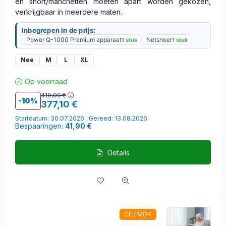
en short/manchetten moeten apart worden gekozen,
verkrijgbaar in meerdere maten.
Inbegrepen in de prijs:
Power Q-1000 Premium apparaat
Netsnoer
1 stuk
1 stuk
Nee
M
L
XL
Op voorraad
419,00
€
10
377,10
€
Startdatum: 30.07.2026
Gereed: 13.08.2026
Bespaaringen:
41,90 €
Details
CE / MDR