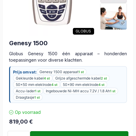
GLOBUS
Genesy 1500
Globus Genesy 1500 één apparaat – honderden
toepassingen voor diverse klachten.
Prijs omvat:
Genesy 1500 apparaat
1 st
Gekleurde kabel
Grijze afgeschermde kabel
4 st
2 st
50×50 mm elektrode
50×90 mm elektrode
4 st
4 st
Accu-lader
Ingebouwde Ni-MH accu 7.2V / 1.8 Ah
1 st
1 st
Draagtasje
1 st
Op voorraad
819,00
€