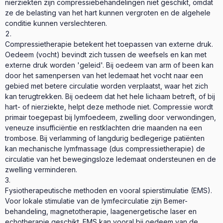
nierziekten zijn compressiebehandelingen niet geschikt, omdat
ze de belasting van het hart kunnen vergroten en de algehele
conditie kunnen verslechteren.
Compressietherapie betekent het toepassen van externe druk.
Oedeem (vocht) bevindt zich tussen de weefsels en kan met
externe druk worden 'geleid'. Bij oedeem van arm of been kan
door het samenpersen van het ledemaat het vocht naar een
gebied met betere circulatie worden verplaatst, waar het zich
kan terugtrekken. Bij oedeem dat het hele lichaam betreft, of bij
hart- of nierziekte, helpt deze methode niet. Compressie wordt
primair toegepast bij lymfoedeem, zwelling door verwondingen,
veneuze insufficiëntie en restklachten drie maanden na een
trombose. Bij verlamming of langdurig bedlegerige patiënten
kan mechanische lymfmassage (dus compressietherapie) de
circulatie van het bewegingsloze ledemaat ondersteunen en de
zwelling verminderen.
Fysiotherapeutische methoden en vooral spierstimulatie (EMS).
Voor lokale stimulatie van de lymfecirculatie zijn Bemer-
behandeling, magnetotherapie, laagenergetische laser en
echotherapie geschikt. EMS kan vooral bij oedeem van de