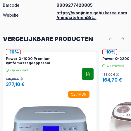
Barcode:
8809277420885
https://wonjininc.gobizkorea.com
Website:
/mini/site/miniSit...
VERGELIJKBARE PRODUCTEN
10
10
Power Q-1000 Premium
Power Q-2200 
lymfemassageapparaat
Op voorraad
Op voorraad
183,00
€
164,70
€
419,00
€
377,10
€
CE / MDR