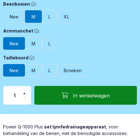
Beenboeien, Optionele accessoires voor de behandeling van d
Beenboeien
:
Nee
M
L
XL
Armmanchet, Optionele accessoire voor de behandeling van éé
Armmanchet
:
Nee
M
L
Tailleboord, Een accessoire voor de behandeling van het bov
Tailleboord
:
Nee
M
L
Broeken
In winkelwagen
Power Q-1000 Plus
set lymfedrainageapparaat
, voor
behandeling van de benen, met de benodigde accessoires.