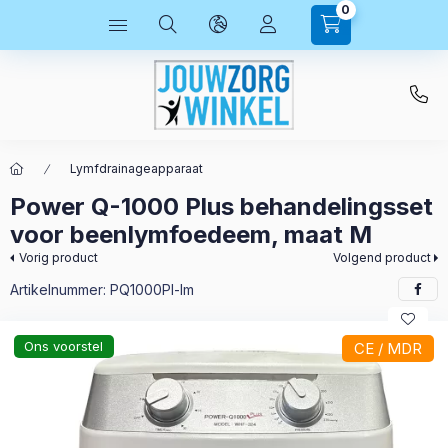
0
Lymfdrainageapparaat
Power Q-1000 Plus behandelingsset
voor beenlymfoedeem, maat M
Vorig product
Volgend product
Artikelnummer:
PQ1000Pl-lm
Ons voorstel
CE / MDR