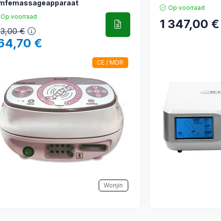
ymfemassageapparaat
Op voorraad
Op voorraad
1 347,00
€
83,00
€
64,70
€
CE / MDR
Wonjin