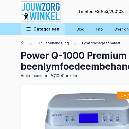
Telefon
+36-53/200108
Categorieën
Blog
Info
Over on
Thuisbehandeling
Lymfdrainageapparaat
Power Q-1000 Premium 
beenlymfoedeembehand
Artikelnummer:
PQ1000pre-lm
CE 