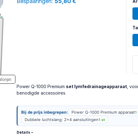
Bespaaringen
55,80 €
Ar
A
Ta
Ta
onjin
Power Q-1000 Premium
set lymfedrainageapparaat
, voo
benodigde accessoires.
Bij de prijs inbegrepen:
Power Q-1000 Premium apparaat
1
Dubbele luchtslang: 2x4 aansluitingen
1 st
Details