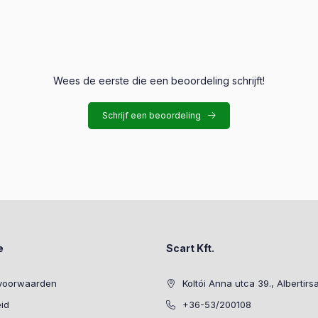
Wees de eerste die een beoordeling schrijft!
Schrijf een beoordeling
e
Scart Kft.
voorwaarden
Koltói Anna utca 39., Albertirs
eid
+36-53/200108