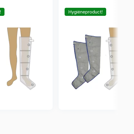
!
Hygiëneproduct!