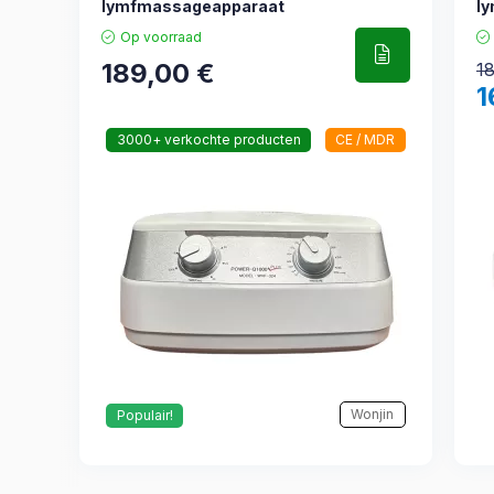
lymfmassageapparaat
l
Op voorraad
189,00
€
1
1
3000+ verkochte producten
CE / MDR
Wonjin
Populair!