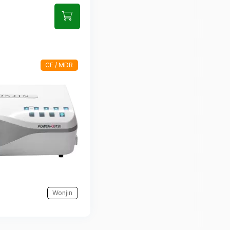
CE / MDR
Wonjin