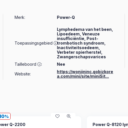
Merk
:
Power-Q
Lymphedema van het been,
Lipoedeem, Veneuze
insufficiëntie, Post-
Toepassingsgebied
trombotisch syndroom,
:
Inactiviteitsoedeem,
Verbeter spierherstel,
Zwangerschapsvarices
Tailleboord
:
Nee
https://wonjininc.gobizkore
Website:
a.com/mini/site/miniSit...
10
ower Q-2200
Power Q-8120 l