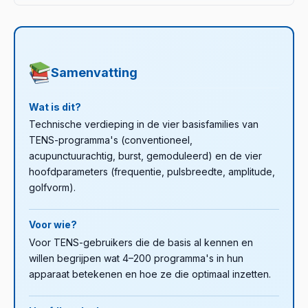
(elektromyostimulatie) richt zich op motorische vezels
De polariteit van de stroom keert bij elke puls om – een
thuistoestellen geven op beide kanalen hetzelfde
en veroorzaakt daadwerkelijke spiercontracties met het
positieve en een negatieve fase vormen samen de puls.
programma. Binnen één behandeling kun je wel
doel versterken of herstel. Meer details:
"Gecompenseerd" betekent dat de netto lading van
verschil tussen
afwisselen: bv. eerst 15 minuten conventioneel, daarna 15
TENS, EMS en MENS
beide fasen in balans is, zodat er geen
.
minuten acupunctuurachtig.
Samenvatting
elektrochemische ophoping (zuur/base reacties) onder
de huid ontstaat. Dit maakt langdurig gebruik veiliger.
Wat is dit?
Meer over polariteit:
artikel over elektrode-polariteit
.
Technische verdieping in de vier basisfamilies van
TENS-programma's (conventioneel,
acupunctuurachtig, burst, gemoduleerd) en de vier
hoofdparameters (frequentie, pulsbreedte, amplitude,
golfvorm).
Voor wie?
Voor TENS-gebruikers die de basis al kennen en
willen begrijpen wat 4–200 programma's in hun
apparaat betekenen en hoe ze die optimaal inzetten.