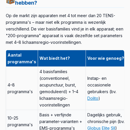
hebben?
Op de markt zijn apparaten met 4 tot meer dan 20 TENS-
programma's – maar niet elk programma is wezenlijk
verschillend. De vier basisfamilies vind je in elk apparaat; een
"200-programma" apparaat is vaak dezelfde set parameters
met 4–8 lichaamsregio-voorinstellingen.
Aantal
Wat biedt het?
Voor wie genoeg?
programma's
4 basisfamilies
(conventioneel,
Instap- en
4–8
acupunctuur, burst,
occasionele
programma's
gemoduleerd) + 1–4
gebruikers (bv.
lichaamsregio-
Dolito
)
voorinstellingen
Basis + verfijnde
Dagelijks gebruik,
10–25
parameter-varianten +
chronische pijn (bv.
programma's
EMS-programma's
Globus Elite SII
)