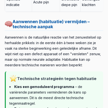
Acute pijn
c
indicatie
diepe pijn
klachten
pi
Aanwennen (habituatie) vermijden –
technische aanpak
Aanwennen is de natuurlijke reactie van het zenuwstelsel op
herhaalde prikkels: in de eerste één à twee weken zie je
vaak na sterke beginwerking een geleidelijke afname. Dit
wijst niet op een defect apparaat of een "versleten" zenuw,
maar op normale neurale adaptatie. Habituatie kan op
meerdere technische manieren worden beperkt:
Technische strategieën tegen habituatie
Kies een gemoduleerd programma
– de
variërende parameters verminderen de kans op
aanwennen. Dit is de meest directe technische
tegenmaatregel.