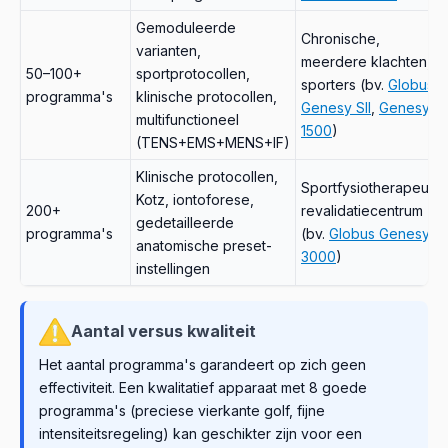
Gemoduleerde
Chronische,
varianten,
meerdere klachten,
50–100+
sportprotocollen,
sporters (bv.
Globus
programma's
klinische protocollen,
Genesy SII
,
Genesy
multifunctioneel
1500
)
(TENS+EMS+MENS+IF)
Klinische protocollen,
Sportfysiotherapeut,
Kotz, iontoforese,
200+
revalidatiecentrum
gedetailleerde
programma's
(bv.
Globus Genesy
anatomische preset-
3000
)
instellingen
Aantal versus kwaliteit
Het aantal programma's garandeert op zich geen
effectiviteit. Een kwalitatief apparaat met 8 goede
programma's (preciese vierkante golf, fijne
intensiteitsregeling) kan geschikter zijn voor een