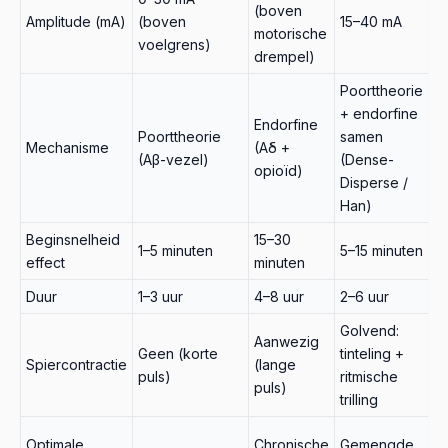
(boven
conventionele of endorfine-programma's. Goed bij
Amplitude (mA)
(boven
15–40 mA
va
motorische
gemengde pijnpatronen (bv. diepe spierstijfheid plus
voelgrens)
drempel)
oppervlakkige pijn).
Poorttheorie
+ endorfine
Endorfine
Poorttheorie
samen
T
Mechanisme
(Aδ +
(Aβ-vezel)
(Dense-
ha
opioïd)
Disperse /
Han)
Beginsnelheid
15–30
1–5 minuten
5–15 minuten
va
effect
minuten
Duur
1–3 uur
4–8 uur
2–6 uur
va
Golvend:
Aanwezig
Geen (korte
tinteling +
Spiercontractie
(lange
Va
puls)
ritmische
puls)
trilling
L
Optimale
Chronische
Gemengde