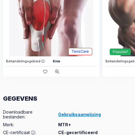
TensCare
Populair!
Behandelingsgebied
:
Knie
Behandelingsgeb
GEGEVENS
Downloadbare
Gebruiksaanwijzing
bestanden
:
Merk
:
MTR+
CE-certificaat
:
CE-gecertificeerd