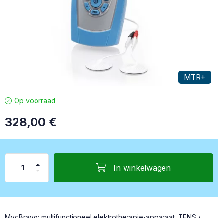
MTR+
Op voorraad
328,00
€
In winkelwagen
MyoBravo: multifunctioneel elektrotherapie-apparaat. TENS /