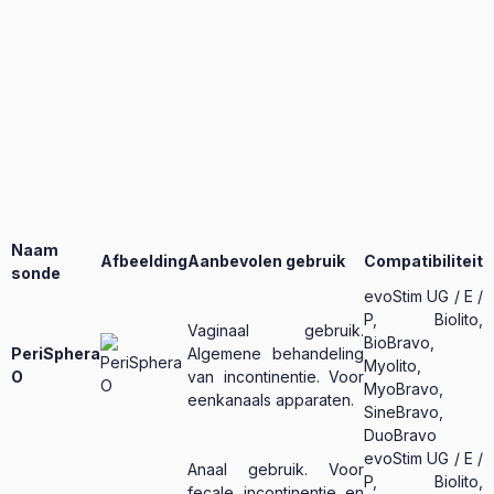
Naam
Afbeelding
Aanbevolen gebruik
Compatibiliteit
sonde
evoStim UG / E /
P, Biolito,
Vaginaal gebruik.
BioBravo,
PeriSphera
Algemene behandeling
Myolito,
O
van incontinentie. Voor
MyoBravo,
eenkanaals apparaten.
SineBravo,
DuoBravo
evoStim UG / E /
Anaal gebruik. Voor
P, Biolito,
fecale incontinentie en