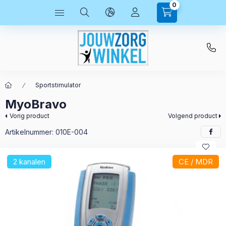
0
Sportstimulator
MyoBravo
Vorig product
Volgend product
Artikelnummer:
010E-004
2 kanalen
CE / MDR