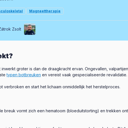
culoskeletal
Magneettherapie
Zátrok Zsolt
ekt?
inwerkt groter is dan de draagkracht ervan. Ongevallen, valpartije
kste
typen botbreuken
en vereist vaak gespecialiseerde revalidatie.
t verbroken en start het lichaam onmiddellijk het herstelproces.
e breuk vormt zich een hematoom (bloeduitstorting) en trekken on