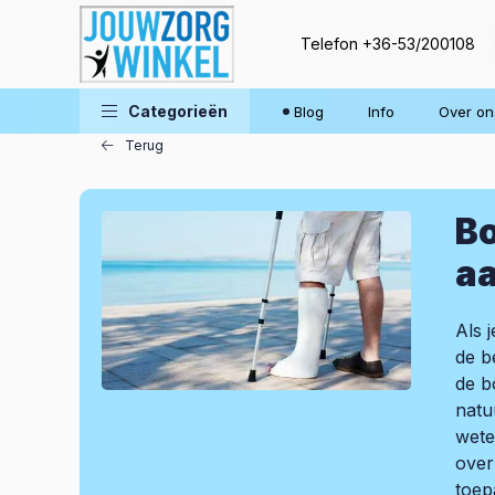
Telefon
+36-53/200108
Blog
Categorieën
Blog
Info
Over on
Terug
Bo
aa
Als 
de b
de b
natu
wete
over
toep