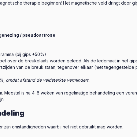
gnetische therapie beginnen! Het magnetische veld dringt door gips
genezing / pseudoartrose
ramma (bij gips +50%)
et over de breukplaats worden gelegd. Als de ledemaat in het gips
szijden van de breuk staan, tegenover elkaar (met tegengestelde po
 50%, omdat afstand de veldsterkte vermindert.
m. Meestal is na 4–8 weken van regelmatige behandeling een veran
jn.
ndeling
er zijn omstandigheden waarbij het niet gebruikt mag worden.