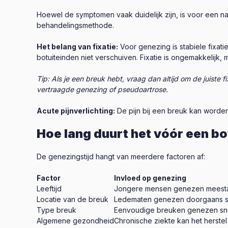
Hoewel de symptomen vaak duidelijk zijn, is voor een n
behandelingsmethode.
Het belang van fixatie:
Voor genezing is stabiele fixat
botuiteinden niet verschuiven. Fixatie is ongemakkelijk, 
Tip: Als je een breuk hebt, vraag dan altijd om de juiste 
vertraagde genezing of pseudoartrose.
Acute pijnverlichting:
De pijn bij een breuk kan worden 
Hoe lang duurt het vóór een b
De genezingstijd hangt van meerdere factoren af:
Factor
Invloed op genezing
Leeftijd
Jongere mensen genezen meestal
Locatie van de breuk
Ledematen genezen doorgaans sn
Type breuk
Eenvoudige breuken genezen snel
Algemene gezondheid
Chronische ziekte kan het herstel