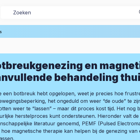
s
tbreukgenezing en magneti
nvullende behandeling thu
je een botbreuk hebt opgelopen, weet je precies hoe frustre
ewegingsbeperking, het ongeduld om weer “de oude” te zijn. 
otten weer te “lassen” – maar dit proces kost tijd. Het nog
urlijke herstelproces kunt ondersteunen. Hieronder valt d
nschappelijke literatuur genoemd, PEMF (Pulsed Electromagne
 hoe magnetische therapie kan helpen bij de genezing van 
assen.