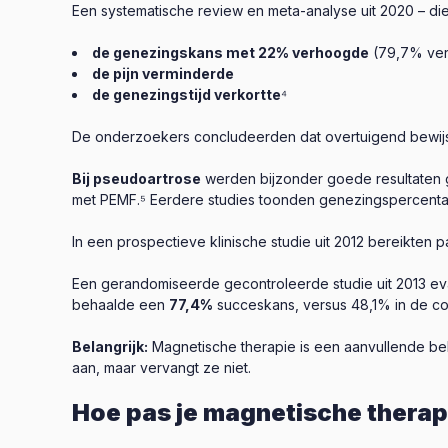
Een systematische review en meta-analyse uit 2020 – 
de genezingskans met 22% verhoogde
(79,7% ver
de pijn verminderde
de genezingstijd verkortte
⁴
De onderzoekers concludeerden dat overtuigend bewijs 
Bij pseudoartrose
werden bijzonder goede resultaten 
met PEMF.⁵ Eerdere studies toonden genezingspercenta
In een prospectieve klinische studie uit 2012 bereikten
Een gerandomiseerde gecontroleerde studie uit 2013 e
behaalde een
77,4%
succeskans, versus 48,1% in de co
Belangrijk:
Magnetische therapie is een aanvullende beha
aan, maar vervangt ze niet.
Hoe pas je magnetische therapi