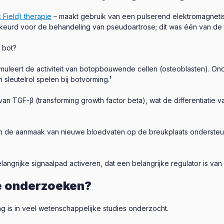
 Field) therapie
– maakt gebruik van een pulserend elektromagneti
keurd voor de behandeling van pseudoartrose; dit was één van de 
 bot?
muleert de activiteit van botopbouwende cellen (osteoblasten). O
leutelrol spelen bij botvorming.¹
n TGF-β (transforming growth factor beta), wat de differentiatie
n de aanmaak van nieuwe bloedvaten op de breukplaats ondersteun
angrijke signaalpad activeren, dat een belangrijke regulator is van
e onderzoeken?
g is in veel wetenschappelijke studies onderzocht.