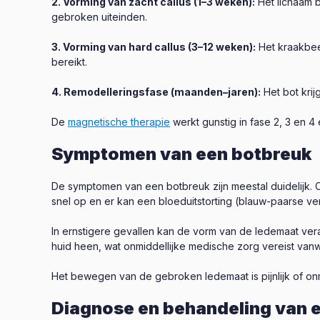
2. Vorming van zacht callus (1–3 weken):
Het lichaam b
gebroken uiteinden.
3. Vorming van hard callus (3–12 weken):
Het kraakbeen
bereikt.
4. Remodelleringsfase (maanden–jaren):
Het bot krij
De
magnetische therapie
werkt gunstig in fase 2, 3 en 4
Symptomen van een botbreuk
De symptomen van een botbreuk zijn meestal duidelijk.
snel op en er kan een bloeduitstorting (blauw-paarse ver
In ernstigere gevallen kan de vorm van de ledemaat ver
huid heen, wat onmiddellijke medische zorg vereist vanwe
Het bewegen van de gebroken ledemaat is pijnlijk of onm
Diagnose en behandeling van 