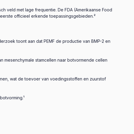
sch veld met lage frequentie. De FDA (Amerikaanse Food
eerste officieel erkende toepassingsgebieden.²
nderzoek toont aan dat PEMF de productie van BMP-2 en
 van mesenchymale stamcellen naar botvormende cellen
en, wat de toevoer van voedingsstoffen en zuurstof
 botvorming.¹