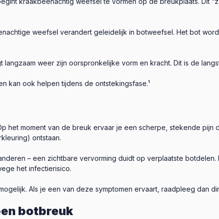
egint kraakbeenachtig weefsel te vormen op de breukplaats. Dit “z
achtige weefsel verandert geleidelijk in botweefsel. Het bot wordt s
gt langzaam weer zijn oorspronkelijke vorm en kracht. Dit is de langs
 en kan ook helpen tijdens de ontstekingsfase.¹
 Op het moment van de breuk ervaar je een scherpe, stekende pijn 
kleuring) ontstaan.
anderen – een zichtbare vervorming duidt op verplaatste botdelen. 
ge het infectierisico.
ogelijk. Als je een van deze symptomen ervaart, raadpleeg dan dir
een botbreuk