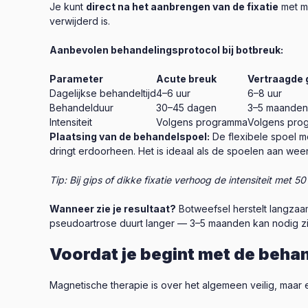
Je kunt
direct na het aanbrengen van de fixatie
met ma
verwijderd is.
Aanbevolen behandelingsprotocol bij botbreuk:
Parameter
Acute breuk
Vertraagde 
Dagelijkse behandeltijd
4–6 uur
6–8 uur
Behandelduur
30–45 dagen
3–5 maanden
Intensiteit
Volgens programma
Volgens prog
Plaatsing van de behandelspoel:
De flexibele spoel mo
dringt erdoorheen. Het is ideaal als de spoelen aan weer
Tip: Bij gips of dikke fixatie verhoog de intensiteit met
Wanneer zie je resultaat?
Botweefsel herstelt langzaa
pseudoartrose duurt langer — 3–5 maanden kan nodig zi
Voordat je begint met de beha
Magnetische therapie is over het algemeen veilig, maar 