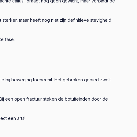
achte callus” draagt nog geen gewicht, maar verbindt de
terker, maar heeft nog niet zijn definitieve stevigheid
te fase.
die bij beweging toeneemt. Het gebroken gebied zwelt
Bij een open fractuur steken de botuiteinden door de
ect een arts!