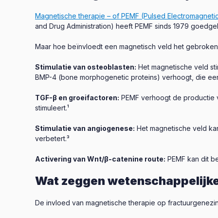
Magnetische therapie – of PEMF (Pulsed Electromagnetic
and Drug Administration) heeft PEMF sinds 1979 goedge
Maar hoe beïnvloedt een magnetisch veld het gebroken
Stimulatie van osteoblasten:
Het magnetische veld sti
BMP-4 (bone morphogenetic proteins) verhoogt, die een s
TGF-β en groeifactoren:
PEMF verhoogt de productie va
stimuleert.¹
Stimulatie van angiogenese:
Het magnetische veld ka
verbetert.³
Activering van Wnt/β-catenine route:
PEMF kan dit bel
Wat zeggen wetenschappelijk
De invloed van magnetische therapie op fractuurgenezin