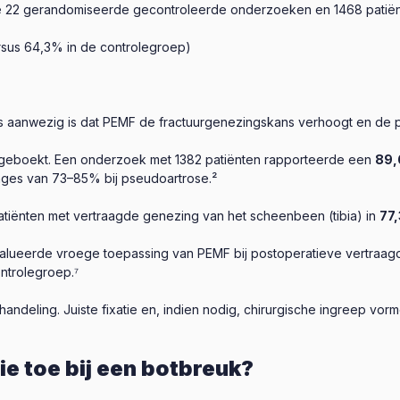
die 22 gerandomiseerde gecontroleerde onderzoeken en 1468 patië
sus 64,3% in de controlegroep)
aanwezig is dat PEMF de fractuurgenezingskans verhoogt en de pi
geboekt. Een onderzoek met 1382 patiënten rapporteerde een
89,
ges van 73–85% bij pseudoartrose.²
 patiënten met vertraagde genezing van het scheenbeen (tibia) in
77,
valueerde vroege toepassing van PEMF bij postoperatieve vertraa
ntrolegroep.⁷
ndeling. Juiste fixatie en, indien nodig, chirurgische ingreep vo
e toe bij een botbreuk?