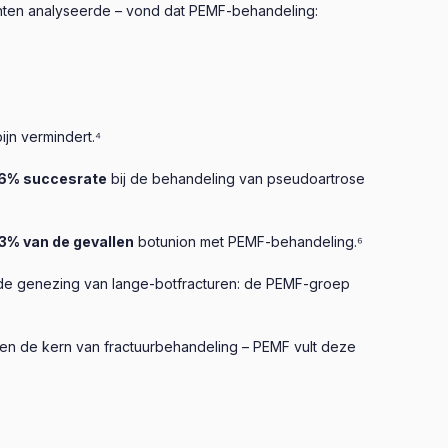
nten analyseerde – vond dat PEMF-behandeling:
jn vermindert.⁴
6% succesrate
bij de behandeling van pseudoartrose
3% van de gevallen
botunion met PEMF-behandeling.⁶
gde genezing van lange-botfracturen: de PEMF-groep
rmen de kern van fractuurbehandeling – PEMF vult deze