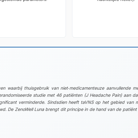
en waarbij thuisgebruik van niet‑medicamenteuze aanvullende me
gerandomiseerde studie met 46 patiënten (J Headache Pain) aan dat
gnificant verminderde. Sindsdien heeft taVNS op het gebied van mi
wd. De ZenoWell Luna brengt dit principe in de hand van de patiënt 