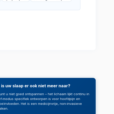
is uw slaap er ook niet meer naar?
nt u niet goed ontspannen – het lichaam lijkt continu in
ef‑modus specifiek ontworpen is voor hoofdpijn en
eïnvloeden. Het is een medicijnvrije, non‑invasieve
iken.