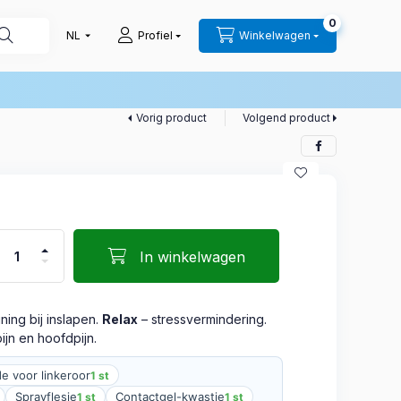
0
Profiel
Winkelwagen
Vorig product
Volgend product
In winkelwagen
ing bij inslapen.
Relax
– stressvermindering.
ijn en hoofdpijn.
e voor linkeroor
1 st
Sprayflesje
Contactgel-kwastje
1 st
1 st