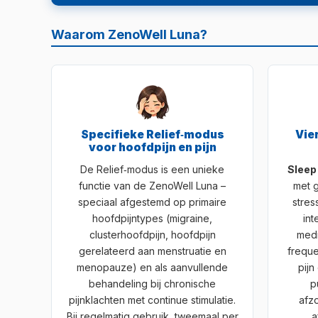
Waarom ZenoWell Luna?
Specifieke Relief‑modus
Vie
voor hoofdpijn en pijn
De Relief‑modus is een unieke
Sleep
functie van de ZenoWell Luna –
met g
speciaal afgestemd op primaire
stres
hoofdpijntypes (migraine,
int
clusterhoofdpijn, hoofdpijn
medi
gerelateerd aan menstruatie en
freque
menopauze) en als aanvullende
pijn
behandeling bij chronische
p
pijnklachten met continue stimulatie.
afzo
Bij regelmatig gebruik, tweemaal per
a