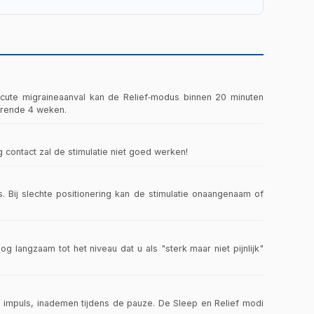
d. Bij chronische gewrichtsklachten, spierpijn of
efentherapie, fysiotherapie en medicatie door een
 acute migraineaanval kan de Relief‑modus binnen 20 minuten
urende 4 weken.
 contact zal de stimulatie niet goed werken!
s. Bij slechte positionering kan de stimulatie onaangenaam of
 langzaam tot het niveau dat u als "sterk maar niet pijnlijk"
e impuls, inademen tijdens de pauze. De Sleep en Relief modi