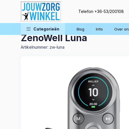
Telefon
+36-53/200108
Thuisbehandeling
Elektrische behandeling
Categorieën
Blog
Info
Over on
ZenoWell Luna
Artikelnummer:
zw-luna