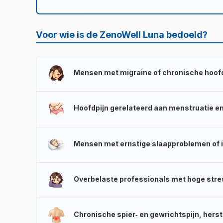
Voor wie is de ZenoWell Luna bedoeld?
Mensen met migraine of chronische hoof
Als u 4–15 dagen per maand last heeft van hoofdpijn,
Relief‑modus als aanvullende optie worden ingeze
Hoofdpijn gerelateerd aan menstruatie 
hoofdpijndagen positief beïnvloeden. Het effect is
NI
Hormonale cycli veroorzaken vaak moeilijk te beha
non‑invasieve aanvulling, tweemaal daags toegepas
Mensen met ernstige slaapproblemen of 
consistentie meer dan incidenteel gebruik.
Als u al diverse oplossingen heeft geprobeerd – sla
volgens de RCT in JAMA Network Open (2024) merkb
Overbelaste professionals met hoge str
batterijduur van de Luna maakt het mogelijk om Sleep 
Aanhoudende sympathische overactiviteit is een 
Relax‑modus kan de activering van de "rest‑and‑dige
Chronische spier‑ en gewrichtspijn, herst