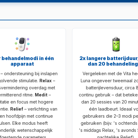
r behandelmodi in één
2x langere batterijduur
apparaat
dan 20 behandelin
– ondersteuning bij inslapen
Vergeleken met de Vita he
olvende stimulatie.
Relax
–
Luna ongeveer tweemaal zo
svermindering overdag met
batterijlevensduur, circa 
ermitterend ritme.
Medit
–
continu gebruik – dat betek
tatie en focus met hogere
dan 20 sessies van 20 minu
ntie.
Relief
– verlichting van
één laadbeurt. Ideaal v
 en hoofdpijn met continue
gebruikers die 2–3 modi p
ulsen. Elke modus heeft
gebruiken (bijv. 's ochtends
nderlijk wetenschappelijk
's middags Relax, 's avonds
fgestemde parameters.
nachtelijke Relief).