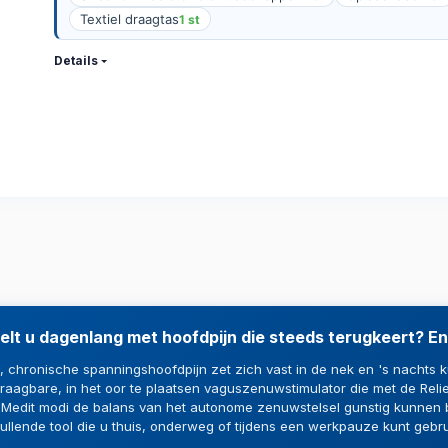
Textiel draagtas
1 st
Details
t u dagenlang met hoofdpijn die steeds terugkeert? En 
 chronische spanningshoofdpijn zet zich vast in de nek en 's nachts ku
raagbare, in het oor te plaatsen vaguszenuwstimulator die met de Reli
n Medit modi de balans van het autonome zenuwstelsel gunstig kunnen b
ullende tool die u thuis, onderweg of tijdens een werkpauze kunt gebru