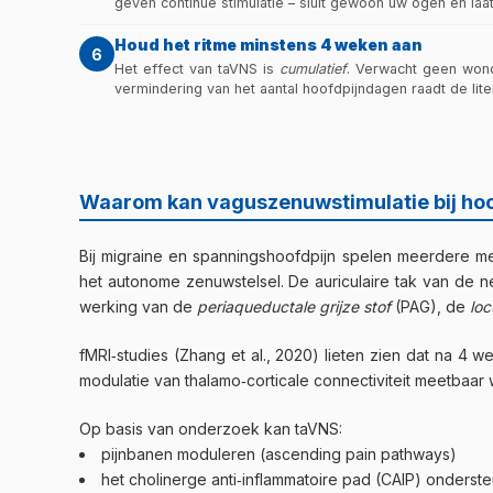
geven continue stimulatie – sluit gewoon uw ogen en laa
Houd het ritme minstens 4 weken aan
6
Het effect van taVNS is
cumulatief
. Verwacht geen won
vermindering van het aantal hoofdpijndagen raadt de li
Waarom kan vaguszenuwstimulatie bij ho
Bij migraine en spanningshoofdpijn spelen meerdere mech
het autonome zenuwstelsel. De auriculaire tak van de n
werking van de
periaqueductale grijze stof
(PAG), de
loc
fMRI‑studies (Zhang et al., 2020) lieten zien dat na 4 
modulatie van thalamo‑corticale connectiviteit meetbaar 
Op basis van onderzoek kan taVNS:
pijnbanen moduleren (ascending pain pathways)
het cholinerge anti‑inflammatoire pad (CAIP) onderst