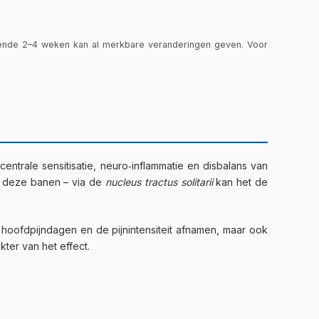
rende 2–4 weken kan al merkbare veranderingen geven. Voor
entrale sensitisatie, neuro‑inflammatie en disbalans van
et deze banen – via de
nucleus tractus solitarii
kan het de
l hoofdpijndagen en de pijnintensiteit afnamen, maar ook
ter van het effect.