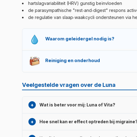
hartslagvariabiliteit (HRV) gunstig beïnvloeden
de parasympathische "rest‑and‑digest" respons acti
de regulatie van slaap‑waakcycli ondersteunen via h
Waarom geleidergel nodig is?
Voor een stabiele elektrische geleiding tussen de me
snel uitdrogende verbinding dan gewoon water. Bij fre
Reiniging en onderhoud
Veeg na elk gebruik de elektroden af met een zach
onder stromend water! Het siliconenmondstukje kunt 
Veelgestelde vragen over de Luna
Wat is beter voor mij: Luna of Vita?
Als uw belangrijkste probleem slaap, stressmanageme
Hoe snel kan er effect optreden bij migraine
pijn
ook een rol speelt, of u één apparaat wilt da
Luna een batterij die tweemaal zo lang meegaat en m
Bij een acute migraineaanval kan de Relief‑modus n