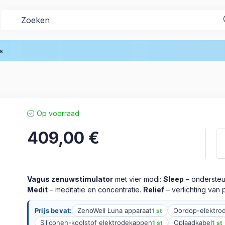
Vagus zenuwstimulatie
s
Op voorraad
409,00
€
Vagus zenuwstimulator
met vier modi:
Sleep
– ondersteun
Medit
– meditatie en concentratie.
Relief
– verlichting van p
Prijs bevat:
ZenoWell Luna apparaat
Oordop-elektrod
1 st
Siliconen-koolstof elektrodekappen
Oplaadkabel
1 st
1 st