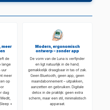
, meer
Modern, ergonomisch
gen
ontwerp – zonder app
eft de
De vorm van de Luna is verfijnder
 lange
en ligt natuurlijk in de hand;
8 uur
gemakkelijk draagbaar in tas of zak.
ent meer
Geen Bluetooth, geen app, geen
ten op
maandabonnement – uitpakken,
oor
aanzetten en gebruiken. Digitale
er dag
detox in de praktijk: geen extra
 Medit,
scherm, maar een stil, minimalistisch
 Sleep +
apparaat.