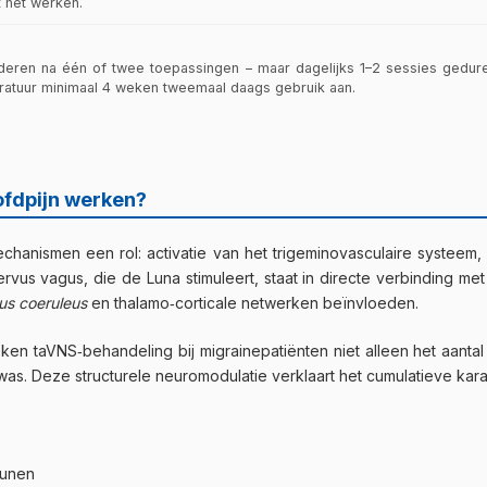
t het werken.
deren na één of twee toepassingen – maar dagelijks 1–2 sessies gedu
teratuur minimaal 4 weken tweemaal daags gebruik aan.
ofdpijn werken?
anismen een rol: activatie van het trigeminovasculaire systeem, c
ervus vagus, die de Luna stimuleert, staat in directe verbinding m
us coeruleus
en thalamo‑corticale netwerken beïnvloeden.
weken taVNS‑behandeling bij migrainepatiënten niet alleen het aanta
was. Deze structurele neuromodulatie verklaart het cumulatieve karak
eunen