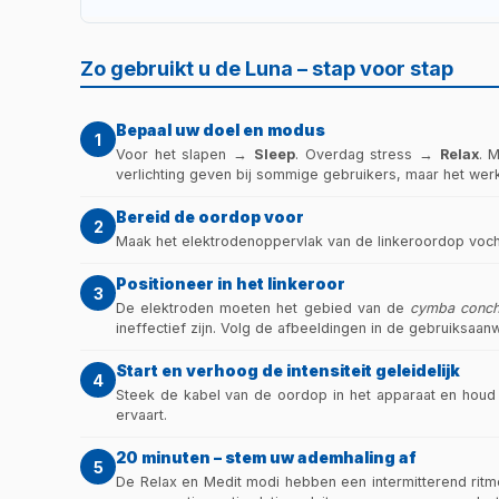
kan volgens onderzoek ook een positief effect hebb
De vagustoon speelt een rol in de regulatie van 
overtrainingsverschijnselen kunnen de Relief‑ en
Zo gebruikt u de Luna – stap voor stap
behandelend professional. Vervang hiermee GEEN re
Bepaal uw doel en modus
1
Voor het slapen →
Sleep
. Overdag stress →
Relax
. 
verlichting geven bij sommige gebruikers, maar het wer
Bereid de oordop voor
2
Maak het elektrodenoppervlak van de linkeroordop vochti
Positioneer in het linkeroor
3
De elektroden moeten het gebied van de
cymba conc
ineffectief zijn. Volg de afbeeldingen in de gebruiksaanw
Start en verhoog de intensiteit geleidelijk
4
Steek de kabel van de oordop in het apparaat en houd de
ervaart.
20 minuten – stem uw ademhaling af
5
De Relax en Medit modi hebben een intermitterend ritme