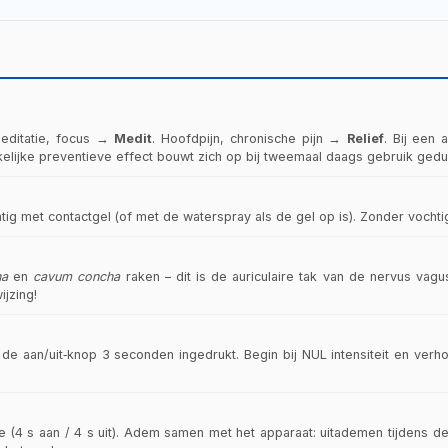
en op de werking van het maag‑darmstelsel.
ontstekingsreacties via het cholinerge anti‑inflammatoire pa
 Medit‑modi aanvullend worden gebruikt naast voorgeschreven o
umatologische zorg!
Meditatie, focus →
Medit
. Hoofdpijn, chronische pijn →
Relief
. Bij een
kelijke preventieve effect bouwt zich op bij tweemaal daags gebruik ged
g met contactgel (of met de waterspray als de gel op is). Zonder vochtig
ha
en
cavum concha
raken – dit is de auriculaire tak van de nervus vagu
ijzing!
 aan/uit‑knop 3 seconden ingedrukt. Begin bij NUL intensiteit en verhoog
 (4 s aan / 4 s uit). Adem samen met het apparaat: uitademen tijdens d