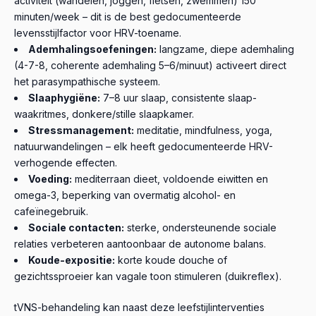
activiteit (wandelen, joggen, fietsen, zwemmen) 150
minuten/week – dit is de best gedocumenteerde
levensstijlfactor voor HRV-toename.
Ademhalingsoefeningen:
langzame, diepe ademhaling
(4-7-8, coherente ademhaling 5–6/minuut) activeert direct
het parasympathische systeem.
Slaaphygiëne:
7–8 uur slaap, consistente slaap-
waakritmes, donkere/stille slaapkamer.
Stressmanagement:
meditatie, mindfulness, yoga,
natuurwandelingen – elk heeft gedocumenteerde HRV-
verhogende effecten.
Voeding:
mediterraan dieet, voldoende eiwitten en
omega-3, beperking van overmatig alcohol- en
cafeïnegebruik.
Sociale contacten:
sterke, ondersteunende sociale
relaties verbeteren aantoonbaar de autonome balans.
Koude-expositie:
korte koude douche of
gezichtssproeier kan vagale toon stimuleren (duikreflex).
tVNS-behandeling kan naast deze leefstijlinterventies