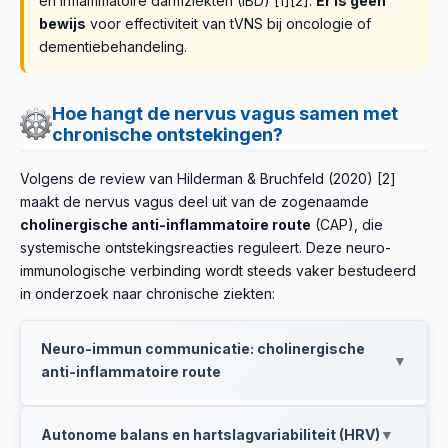
en inflammatoire darmziekten (IBD) [1][2].
Er is geen
bewijs
voor effectiviteit van tVNS bij oncologie of
dementiebehandeling.
Hoe hangt de nervus vagus samen met
chronische ontstekingen?
Volgens de review van Hilderman & Bruchfeld (2020) [2]
maakt de nervus vagus deel uit van de zogenaamde
cholinergische anti-inflammatoire route
(CAP), die
systemische ontstekingsreacties reguleert. Deze neuro-
immunologische verbinding wordt steeds vaker bestudeerd
in onderzoek naar chronische ziekten:
Neuro-immun communicatie: cholinergische
▼
anti-inflammatoire route
De nervus vagus onderhoudt via afferente (naar
Autonome balans en hartslagvariabiliteit (HRV)
▼
binnen) en efferente (naar buiten) vezels continue