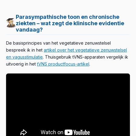
Parasympathische toon en chronische
ziekten – wat zegt de klinische evidentie
vandaag?
De basisprincipes van het vegetatieve zenuwstelsel
bespreek ik in het
artikel over het vegetatieve zenuwstelsel
en vagusstimulatie
. Thuisgebruik tVNS-apparaten vergelijk ik
uitvoerig in het
tVNS productfocus-artikel
.