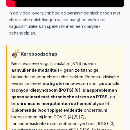
In de video-overzicht: hoe de parasympathische toon met
chronische ontstekingen samenhangt en welke rol
vagusstimulatie kan spelen binnen een complex
behandelplan.
Kernboodschap
Niet-invasieve vagusstimulatie (tVNS) is een
aanvullende modaliteit
– geen zelfstandige
behandeling voor chronische ziekten. Recente klinische
evidentie levert
matig sterke
bewijzen voor
posturale
tachycardiesyndroom (POTS)
[8],
slaapproblemen
geassocieerd met chronische stress en PTSS
, en
bij
chronische nierpatiënten op hemodialyse
[6].
Opkomende (voorlopige) evidentie
ondersteunt
toepassingen bij long COVID [4][5][7],
farmacoresistente rustelozebenensyndroom (RLS) [3]