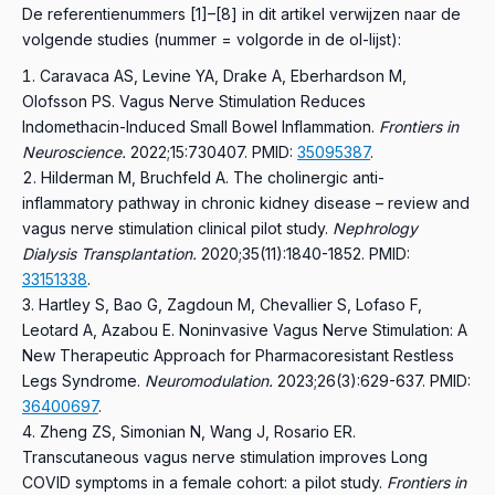
De referentienummers [1]–[8] in dit artikel verwijzen naar de
volgende studies (nummer = volgorde in de ol-lijst):
Caravaca AS, Levine YA, Drake A, Eberhardson M,
Olofsson PS.
Vagus Nerve Stimulation Reduces
Indomethacin-Induced Small Bowel Inflammation.
Frontiers in
Neuroscience.
2022;15:730407.
PMID:
35095387
.
Hilderman M, Bruchfeld A.
The cholinergic anti-
inflammatory pathway in chronic kidney disease – review and
vagus nerve stimulation clinical pilot study.
Nephrology
Dialysis Transplantation.
2020;35(11):1840-1852.
PMID:
33151338
.
Hartley S, Bao G, Zagdoun M, Chevallier S, Lofaso F,
Leotard A, Azabou E.
Noninvasive Vagus Nerve Stimulation: A
New Therapeutic Approach for Pharmacoresistant Restless
Legs Syndrome.
Neuromodulation.
2023;26(3):629-637.
PMID:
36400697
.
Zheng ZS, Simonian N, Wang J, Rosario ER.
Transcutaneous vagus nerve stimulation improves Long
COVID symptoms in a female cohort: a pilot study.
Frontiers in