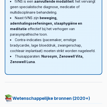
tVNS is een
aanvullende modaliteit
: het vervangt
geen specialistische diagnose, medicatie of
multidisciplinaire behandeling.
Naast tVNS zijn
beweging,
ademhalingsoefeningen, slaaphygiëne en
meditatie
effectief bij het verhogen van
parasympathische toon.
Contra-indicaties (pacemaker, ernstige
bradycardie, lage bloeddruk, zwangerschap,
cochleair implantaat) moeten strikt worden nageleefd.
Thuisapparaten:
Nurosym, Zenowell Vita,
Zenowell Luna
.
Wetenschappelijke bronnen (2020+)