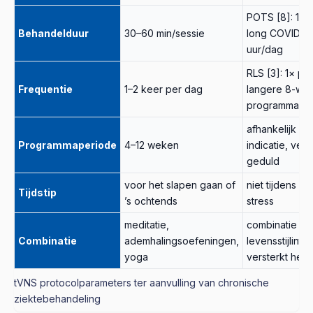
POTS [8]: 1 uu
Behandelduur
30–60 min/sessie
long COVID [5
uur/dag
RLS [3]: 1× pe
Frequentie
1–2 keer per dag
langere 8-we
programma
afhankelijk va
Programmaperiode
4–12 weken
indicatie, vere
geduld
voor het slapen gaan of
niet tijdens ac
Tijdstip
’s ochtends
stress
meditatie,
combinatie me
Combinatie
ademhalingsoefeningen,
levensstijlinte
yoga
versterkt het 
tVNS protocolparameters ter aanvulling van chronische
ziektebehandeling