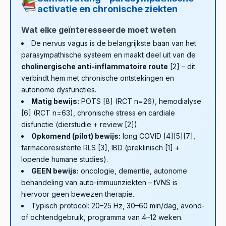
interferentierisico bij pacemakers, ICD’s of andere
momenteel interdisciplinair (internist, neuroloog,
systeem en neemt de effectiviteit van parasympathische
activatie en chronische ziekten
geïmplanteerde neurostimulatoren. Details vind je in het
fysiotherapeut, psycholoog) – tVNS blijft een
activatie af.
artikel over
elektrische behandeling en implantaten
.
aanvullende poging.
Wat elke geïnteresseerde moet weten
De nervus vagus is de belangrijkste baan van het
parasympathische systeem en maakt deel uit van de
cholinergische anti-inflammatoire route
[2] – dit
verbindt hem met chronische ontstekingen en
autonome dysfuncties.
Matig bewijs:
POTS [8] (RCT n=26), hemodialyse
[6] (RCT n=63), chronische stress en cardiale
disfunctie (dierstudie + review [2]).
Opkomend (pilot) bewijs:
long COVID [4][5][7],
farmacoresistente RLS [3], IBD (preklinisch [1] +
lopende humane studies).
GEEN bewijs:
oncologie, dementie, autonome
behandeling van auto-immuunziekten – tVNS is
hiervoor geen bewezen therapie.
Typisch protocol: 20–25 Hz, 30–60 min/dag, avond-
of ochtendgebruik, programma van 4–12 weken.