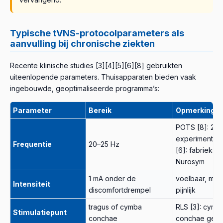
Typische tVNS-protocolparameters als
aanvulling bij chronische ziekten
Recente klinische studies [3][4][5][6][8] gebruikten
uiteenlopende parameters. Thuisapparaten bieden vaak
ingebouwde, geoptimaliseerde programma’s:
Parameter
Bereik
Opmerking
POTS [8]: 20 
experimentee
Frequentie
20–25 Hz
[6]: fabrieksin
Nurosym
1 mA onder de
voelbaar, maa
Intensiteit
discomfortdrempel
pijnlijk
tragus of cymba
RLS [3]: cymb
Stimulatiepunt
conchae
conchae gebr