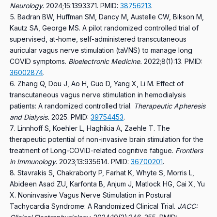
Neurology.
2024;15:1393371.
PMID:
38756213
.
Badran BW, Huffman SM, Dancy M, Austelle CW, Bikson M,
Kautz SA, George MS.
A pilot randomized controlled trial of
supervised, at-home, self-administered transcutaneous
auricular vagus nerve stimulation (taVNS) to manage long
COVID symptoms.
Bioelectronic Medicine.
2022;8(1):13.
PMID:
36002874
.
Zhang Q, Dou J, Ao H, Guo D, Yang X, Li M.
Effect of
transcutaneous vagus nerve stimulation in hemodialysis
patients: A randomized controlled trial.
Therapeutic Apheresis
and Dialysis.
2025.
PMID:
39754453
.
Linnhoff S, Koehler L, Haghikia A, Zaehle T.
The
therapeutic potential of non-invasive brain stimulation for the
treatment of Long-COVID-related cognitive fatigue.
Frontiers
in Immunology.
2023;13:935614.
PMID:
36700201
.
Stavrakis S, Chakraborty P, Farhat K, Whyte S, Morris L,
Abideen Asad ZU, Karfonta B, Anjum J, Matlock HG, Cai X, Yu
X.
Noninvasive Vagus Nerve Stimulation in Postural
Tachycardia Syndrome: A Randomized Clinical Trial.
JACC: