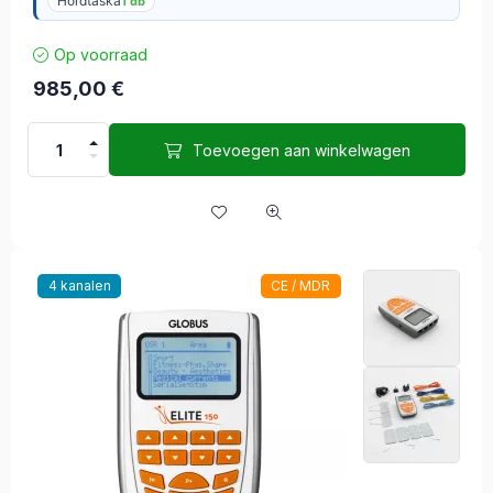
Hordtáska
1 db
Op voorraad
985,00
€
Toevoegen aan winkelwagen
4 kanalen
CE / MDR