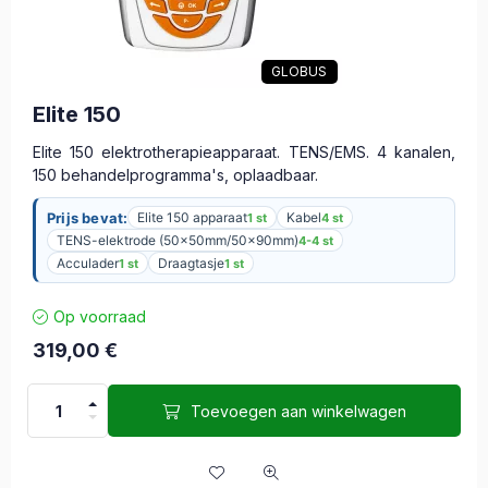
GLOBUS
Elite 150
Elite 150 elektrotherapieapparaat. TENS/EMS. 4 kanalen,
150 behandelprogramma's, oplaadbaar.
Prijs bevat:
Elite 150 apparaat
Kabel
1 st
4 st
TENS-elektrode (50x50mm/50x90mm)
4-4 st
Acculader
Draagtasje
1 st
1 st
Op voorraad
319,00
€
Toevoegen aan winkelwagen