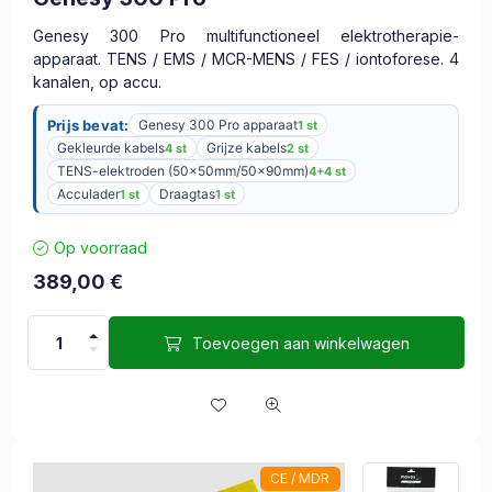
Genesy 300 Pro multifunctioneel elektrotherapie-
apparaat. TENS / EMS / MCR-MENS / FES / iontoforese. 4
kanalen, op accu.
Prijs bevat:
Genesy 300 Pro apparaat
1 st
Gekleurde kabels
Grijze kabels
4 st
2 st
TENS-elektroden (50x50mm/50x90mm)
4+4 st
Acculader
Draagtas
1 st
1 st
Op voorraad
389,00
€
Toevoegen aan winkelwagen
CE / MDR