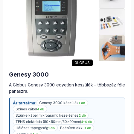
GLOBUS
Genesy 3000
A Globus Genesy 3000 egyetlen készülék – többszáz féle
panaszra.
Ár tartalma:
Genesy 3000 készülék
1 db
Színes kábel
4 db
Szürke kábel mikroáramú kezeléshez
2 db
TENS elektróda (50x50mm/50x90mm)
4-4 db
Hálózati tápegység
Beépített akku
1 db
1 db