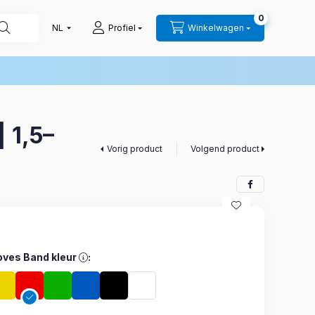
0
Profiel
Winkelwagen
 1,5–
Vorig product
Volgend product
ves Band kleur, Geel – Licht Rood – Medium Groen – Zwaar Blau
ves Band kleur
: