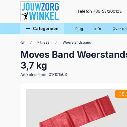
Telefon
+36-53/200108
Categorieën
Blog
Info
Over on
Fitness
Weerstandsband
Moves Band Weerstandsb
3,7 kg
Artikelnummer:
01-101503
CE 