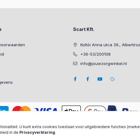
e
Scart Kft.
voorwaarden
Koltói Anna utca 39., Albertirs
eid
+36-53/200108
info@jouwzorgwinkel.nl
gevens
ionaliteit. U kunt extra cookies toestaan voor uitgebreidere functies (marke
eleid in de
Privacyverklaring
.