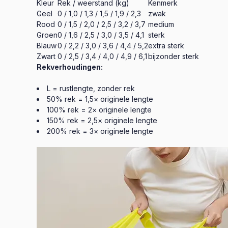
Kleur
Rek / weerstand (kg)
Kenmerk
Geel
0 / 1,0 / 1,3 / 1,5 / 1,9 / 2,3
zwak
Rood
0 / 1,5 / 2,0 / 2,5 / 3,2 / 3,7
medium
Groen
0 / 1,6 / 2,5 / 3,0 / 3,5 / 4,1
sterk
Blauw
0 / 2,2 / 3,0 / 3,6 / 4,4 / 5,2
extra sterk
Zwart
0 / 2,5 / 3,4 / 4,0 / 4,9 / 6,1
bijzonder sterk
Rekverhoudingen:
L = rustlengte, zonder rek
50% rek = 1,5× originele lengte
100% rek = 2× originele lengte
150% rek = 2,5× originele lengte
200% rek = 3× originele lengte