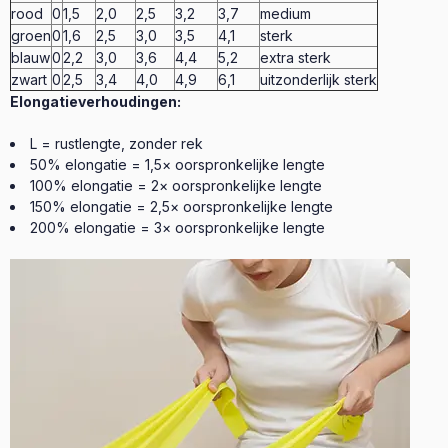
rood
0
1,5
2,0
2,5
3,2
3,7
medium
groen
0
1,6
2,5
3,0
3,5
4,1
sterk
blauw
0
2,2
3,0
3,6
4,4
5,2
extra sterk
zwart
0
2,5
3,4
4,0
4,9
6,1
uitzonderlijk sterk
Elongatieverhoudingen:
L = rustlengte, zonder rek
50% elongatie = 1,5× oorspronkelijke lengte
100% elongatie = 2× oorspronkelijke lengte
150% elongatie = 2,5× oorspronkelijke lengte
200% elongatie = 3× oorspronkelijke lengte