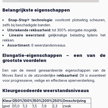
Belangrijkste eigenschappen
Snap-Stop® technologie:
voorkomt plotseling scheuren,
zelfs bij beschadigde banden.
Uitstekende rekbaarheid:
tot 300% elongatie mogelijk.
Lineaire weerstand:
gelijkmatige belasting tijdens het
rekken.
Assortiment:
6 weerstandsniveaus.
Elongatie-eigenschappen – een van de
grootste voordelen
Een van de meest gewaardeerde eigenschappen van de
Moves Band is de uitzonderlijke
rekbaarheid
. Dit is essentieel
voor progressieve, veilige en effectieve spierversterking.
Kleurgecodeerde weerstandsniveaus
Kleur
0
50%
100%
150%
200%
250%
Omschrijving
geel
0
1,0
1,3
1,5
1,9
2,3
zwak