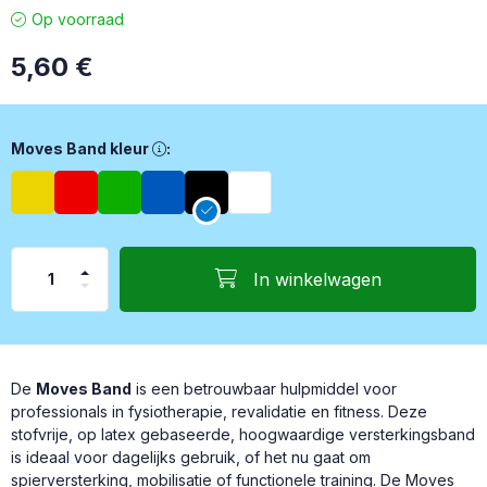
Op voorraad
5,60
€
Moves Band kleur, Geel – Licht Rood – Medium Groen – Zwaar 
Moves Band kleur
:
In winkelwagen
De
Moves Band
is een betrouwbaar hulpmiddel voor
professionals in fysiotherapie, revalidatie en fitness. Deze
stofvrije, op latex gebaseerde, hoogwaardige versterkingsband
is ideaal voor dagelijks gebruik, of het nu gaat om
spierversterking, mobilisatie of functionele training. De Moves