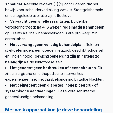
schouder.
Recente reviews [3][4] concluderen dat het
bewijs voor schouderverkalking zwak is. Stootgolftherapie
en echogeleide aspiratie zijn effectiever.
Verwacht geen snelle resultaten.
Duidelijke
verbetering treedt
na 4–6 weken regelmatig behandelen
op. Claims als "na 2 behandelingen is alle pijn weg" zijn
onrealistisch.
Het vervangt geen volledig behandelplan.
Rek‑ en
strekoefeningen, een goede inlegzool, geschikt schoeisel
en (indien nodig) gewichtsbeheersing
zijn minstens zo
belangrijk
als de iontoforese zelf.
Het geneest geen botbreuken of peesscheuren.
Dit
zijn chirurgische en orthopedische interventies –
experimenteer niet met thuisbehandeling bij zulke klachten.
Het beïnvloedt geen diabetes, hoge bloeddruk of
systemische aandoeningen.
Deze vereisen interne
geneeskundige behandeling.
Met welk apparaat kun je deze behandeling