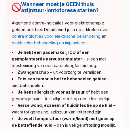
Wanneer moet je GEEN thuis
azijnzuur‑iontoforese starten?
Algemene contra‑indicaties voor elektrotherapie
gelden ook hier. Details vind je in de artikelen over
contra‑indicaties voor elektrische behandeling
en
elektrische behandeling en implantaten
.
Je hebt een pacemaker, ICD of een
geïmplanteerde nervusstimulator
– alleen met
toestemming van een cardioloog/aritmoloog.
Zwangerschap
– uit voorzorg te vermijden.
Er is een tumor in het te behandelen gebied
–
niet behandelen.
Je bent allergisch voor azijnzuur
of hebt een
gevoelige huid – test altijd eerst op een klein plekje.
Verse wond, eczeem of huidinfectie op de hiel
–
wacht tot genezing; azijnzuur kan irriterend zijn.
Je voelt temperatuur (warm/koud) niet goed op
de betreffende huid
– dan is veilige afstelling moeilijk.