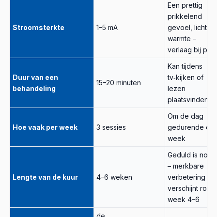
Een prettig
prikkelend
Stroomsterkte
1–5 mA
gevoel, lichte
warmte –
verlaag bij pijn
Kan tijdens
Duur van een
tv‑kijken of
15–20 minuten
behandeling
lezen
plaatsvinden
Om de dag
Hoe vaak per week
3 sessies
gedurende de
week
Geduld is nodi
– merkbare
Lengte van de kuur
4–6 weken
verbetering
verschijnt rond
week 4–6
de