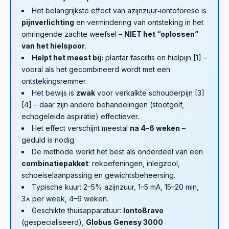
Het belangrijkste effect van azijnzuur‑iontoforese is
pijnverlichting
en vermindering van ontsteking in het
omringende zachte weefsel –
NIET het “oplossen”
van het hielspoor
.
Helpt het meest bij:
plantar fasciitis en hielpijn [1] –
vooral als het gecombineerd wordt met een
ontstekingsremmer.
Het bewijs is
zwak
voor verkalkte schouderpijn [3]
[4] – daar zijn andere behandelingen (stootgolf,
echogeleide aspiratie) effectiever.
Het effect verschijnt meestal
na 4–6 weken
–
geduld is nodig.
De methode werkt het best als onderdeel van een
combinatiepakket
: rekoefeningen, inlegzool,
schoeiselaanpassing en gewichtsbeheersing.
Typische kuur: 2–5% azijnzuur, 1–5 mA, 15–20 min,
3× per week, 4–6 weken.
Geschikte thuisapparatuur:
IontoBravo
(gespecialiseerd),
Globus Genesy 3000