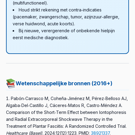
(multifunctioneel).
Houd strikt rekening met contra‑indicaties
(pacemaker, zwangerschap, tumor, azijnzuur‑allergie,
verse huidwond, acute koorts).
Bij nieuwe, verergerende of onbekende hielpijn
eerst medische diagnostiek.
Wetenschappelijke bronnen (2016+)
Pabón‑Carrasco M, Coheña‑Jiménez M, Pérez‑Belloso AJ,
Algaba‑Del‑Castillo J, Cáceres‑Matos R, Castro‑Méndez A.
Comparison of the Short‑Term Effect between Iontophoresis
and Radial Extracorporeal Shockwave Therapy in the
Treatment of Plantar Fasciitis: A Randomized Controlled Trial.
Healthcare (Basel).
2024;12(12):1223.
PMID:
38921337
.