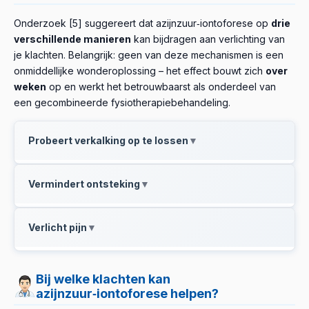
Onderzoek [5] suggereert dat azijnzuur‑iontoforese op
drie
verschillende manieren
kan bijdragen aan verlichting van
je klachten. Belangrijk: geen van deze mechanismen is een
onmiddellijke wonderoplossing – het effect bouwt zich
over
weken
op en werkt het betrouwbaarst als onderdeel van
een gecombineerde fysiotherapiebehandeling.
Probeert verkalking op te lossen
▼
Theoretisch reageert azijnzuur in het weefsel met
Vermindert ontsteking
▼
kalkafzettingen en zet het om in calciumacetaat, dat
beter oplosbaar is in lichaamsvloeistoffen.
In de
Het
reële, meetbare resultaat
van de behandeling
praktijk is dit genuanceerder:
dit proces is
Verlicht pijn
▼
berust waarschijnlijk niet op oplossen van kalk, maar
aantoonbaar in laboratoriumomstandigheden, maar in
op het
verminderen van ontsteking
in de pijnlijke
levend menselijk weefsel is het
moeilijk te meten
en
Een recente klinische studie [1] vergeleek bij plantar
zachte weefsels rond de hiel. Een recente review [5]
er is geen betrouwbaar bewijs dat het zichtbare
fasciitis een iontoforeseprotocol met stootgolftherapie
Bij welke klachten kan
stelt dat azijnzuur‑iontoforese
een effectieve
botuitsteeksel op de röntgenfoto daadwerkelijk
waarbij in de iontoforesegroep in plaats van azijnzuur
azijnzuur‑iontoforese helpen?
component kan zijn van een complex
verdwijnt. Onderzoek [4] toont dat veel studies
lokale verdoving (lidocaïne) en een