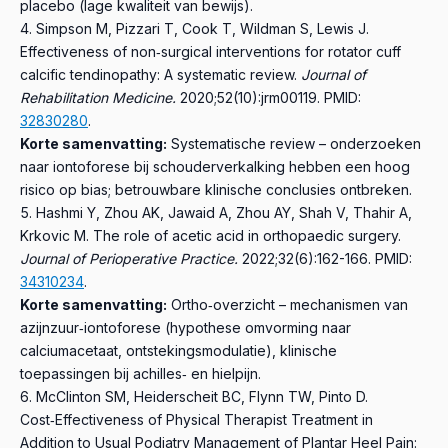
placebo (lage kwaliteit van bewijs).
Simpson M, Pizzari T, Cook T, Wildman S, Lewis J.
Effectiveness of non‑surgical interventions for rotator cuff
calcific tendinopathy: A systematic review.
Journal of
Rehabilitation Medicine.
2020;52(10):jrm00119.
PMID:
32830280
.
Korte samenvatting:
Systematische review – onderzoeken
naar iontoforese bij schouderverkalking hebben een hoog
risico op bias; betrouwbare klinische conclusies ontbreken.
Hashmi Y, Zhou AK, Jawaid A, Zhou AY, Shah V, Thahir A,
Krkovic M.
The role of acetic acid in orthopaedic surgery.
Journal of Perioperative Practice.
2022;32(6):162-166.
PMID:
34310234
.
Korte samenvatting:
Ortho‑overzicht – mechanismen van
azijnzuur‑iontoforese (hypothese omvorming naar
calciumacetaat, ontstekingsmodulatie), klinische
toepassingen bij achilles‑ en hielpijn.
McClinton SM, Heiderscheit BC, Flynn TW, Pinto D.
Cost‑Effectiveness of Physical Therapist Treatment in
Addition to Usual Podiatry Management of Plantar Heel Pain: