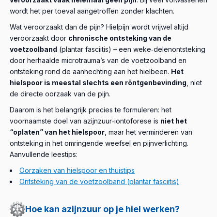
wordt het per toeval aangetroffen zonder klachten.
Wat veroorzaakt dan de pijn? Hielpijn wordt vrijwel altijd
veroorzaakt door
chronische ontsteking van de
voetzoolband
(plantar fasciitis) – een weke‑delenontsteking
door herhaalde microtrauma’s van de voetzoolband en
ontsteking rond de aanhechting aan het hielbeen.
Het
hielspoor is meestal slechts een röntgenbevinding
, niet
de directe oorzaak van de pijn.
Daarom is het belangrijk precies te formuleren: het
voornaamste doel van azijnzuur‑iontoforese is
niet het
“oplaten” van het hielspoor
, maar het verminderen van
ontsteking in het omringende weefsel en pijnverlichting.
Aanvullende leestips:
Oorzaken van hielspoor en thuistips
Ontsteking van de voetzoolband (plantar fasciitis)
Hoe kan azijnzuur op je hiel werken?