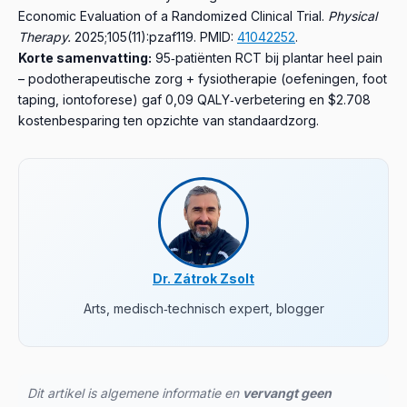
Economic Evaluation of a Randomized Clinical Trial.
Physical
Therapy.
2025;105(11):pzaf119.
PMID:
41042252
.
Korte samenvatting:
95‑patiënten RCT bij plantar heel pain
– podotherapeutische zorg + fysiotherapie (oefeningen, foot
taping, iontoforese) gaf 0,09 QALY‑verbetering en $2.708
kostenbesparing ten opzichte van standaardzorg.
Dr. Zátrok Zsolt
Arts, medisch‑technisch expert, blogger
Dit artikel is algemene informatie en
vervangt geen