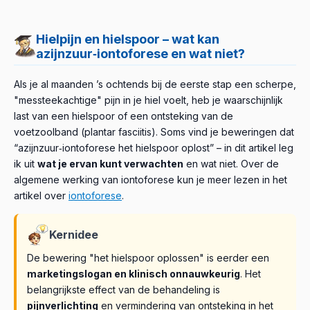
Hielpijn en hielspoor – wat kan
azijnzuur‑iontoforese en wat niet?
Als je al maanden ’s ochtends bij de eerste stap een scherpe,
"messteekachtige" pijn in je hiel voelt, heb je waarschijnlijk
last van een hielspoor of een ontsteking van de
voetzoolband (plantar fasciitis). Soms vind je beweringen dat
“azijnzuur‑iontoforese het hielspoor oplost” – in dit artikel leg
ik uit
wat je ervan kunt verwachten
en wat niet. Over de
algemene werking van iontoforese kun je meer lezen in het
artikel over
iontoforese
.
Kernidee
De bewering "het hielspoor oplossen" is eerder een
marketing­slogan en klinisch onnauwkeurig
. Het
belangrijkste effect van de behandeling is
pijnverlichting
en vermindering van ontsteking in het