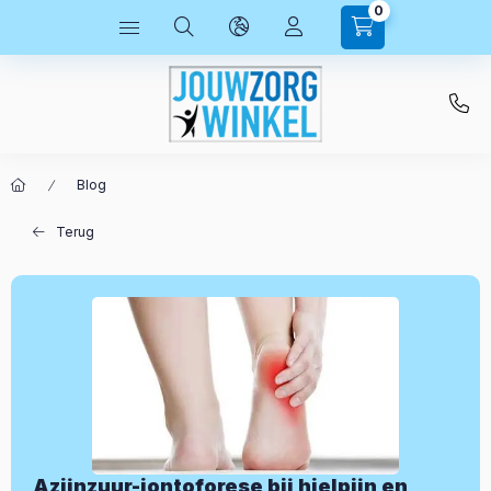
0
Blog
Terug
Azijnzuur-iontoforese bij hielpijn en