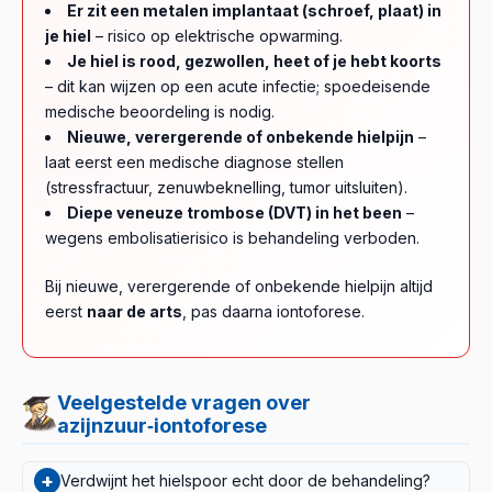
Er zit een metalen implantaat (schroef, plaat) in
je hiel
– risico op elektrische opwarming.
Je hiel is rood, gezwollen, heet of je hebt koorts
– dit kan wijzen op een acute infectie; spoedeisende
medische beoordeling is nodig.
Nieuwe, verergerende of onbekende hielpijn
–
laat eerst een medische diagnose stellen
(stressfractuur, zenuwbeknelling, tumor uitsluiten).
Diepe veneuze trombose (DVT) in het been
–
wegens embolisatierisico is behandeling verboden.
Bij nieuwe, verergerende of onbekende hielpijn altijd
eerst
naar de arts
, pas daarna iontoforese.
Veelgestelde vragen over
azijnzuur‑iontoforese
+
Verdwijnt het hielspoor echt door de behandeling?