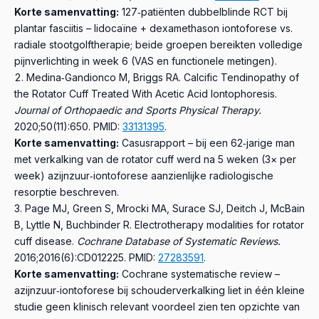
Korte samenvatting:
127‑patiënten dubbelblinde RCT bij
plantar fasciitis – lidocaïne + dexamethason iontoforese vs.
radiale stootgolftherapie; beide groepen bereikten volledige
pijnverlichting in week 6 (VAS en functionele metingen).
Medina‑Gandionco M, Briggs RA.
Calcific Tendinopathy of
the Rotator Cuff Treated With Acetic Acid Iontophoresis.
Journal of Orthopaedic and Sports Physical Therapy.
2020;50(11):650.
PMID:
33131395
.
Korte samenvatting:
Casusrapport – bij een 62‑jarige man
met verkalking van de rotator cuff werd na 5 weken (3× per
week) azijnzuur‑iontoforese aanzienlijke radiologische
resorptie beschreven.
Page MJ, Green S, Mrocki MA, Surace SJ, Deitch J, McBain
B, Lyttle N, Buchbinder R.
Electrotherapy modalities for rotator
cuff disease.
Cochrane Database of Systematic Reviews.
2016;2016(6):CD012225.
PMID:
27283591
.
Korte samenvatting:
Cochrane systematische review –
azijnzuur‑iontoforese bij schouderverkalking liet in één kleine
studie geen klinisch relevant voordeel zien ten opzichte van