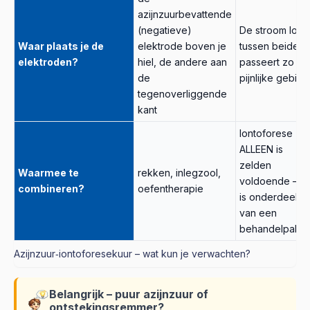
azijnzuurbevattende
(negatieve)
De stroom loop
Waar plaats je de
elektrode boven je
tussen beide e
elektroden?
hiel, de andere aan
passeert zo he
de
pijnlijke gebied
tegenoverliggende
kant
Iontoforese
ALLEEN is
zelden
Waarmee te
rekken, inlegzool,
voldoende – he
combineren?
oefentherapie
is onderdeel
van een
behandelpakke
Azijnzuur‑iontoforesekuur – wat kun je verwachten?
Belangrijk – puur azijnzuur of
ontstekingsremmer?