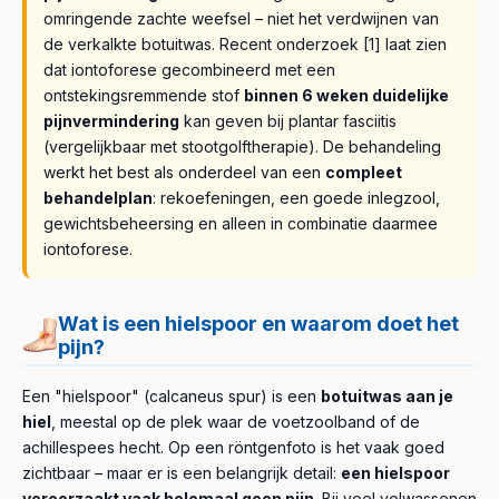
omringende zachte weefsel – niet het verdwijnen van
de verkalkte botuitwas. Recent onderzoek [1] laat zien
dat iontoforese gecombineerd met een
ontstekingsremmende stof
binnen 6 weken duidelijke
pijnvermindering
kan geven bij plantar fasciitis
(vergelijkbaar met stootgolftherapie). De behandeling
werkt het best als onderdeel van een
compleet
behandelplan
: rekoefeningen, een goede inlegzool,
gewichtsbeheersing en alleen in combinatie daarmee
iontoforese.
Wat is een hielspoor en waarom doet het
pijn?
Een "hielspoor" (calcaneus spur) is een
botuitwas aan je
hiel
, meestal op de plek waar de voetzoolband of de
achillespees hecht. Op een röntgenfoto is het vaak goed
zichtbaar – maar er is een belangrijk detail:
een hielspoor
veroorzaakt vaak helemaal geen pijn
. Bij veel volwassenen