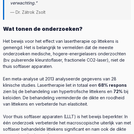
verwachting.”
— Dr. Zátrok Zsolt
Wat tonen de onderzoeken?
Het bewijs voor het effect van lasertherapie op littekens is
gemengd. Het is belangrijk te vermelden dat de meeste
onderzoeken medische, hogere-energielasers onderzochten
(bv. pulserende kleurstoflaser, fractionele CO2-laser), niet de
thuis softlaser apparaten.
Een meta-analyse uit 2013 analyseerde gegevens van 28
klinische studies. Lasertherapie liet in totaal een
68% respons
zien bij de behandeling van hypertrofische littekens en
72%
bij
keloïden. De behandeling verminderde de dikte en roodheid
van littekens en verbeterde hun elasticiteit.
Voor thuis softlaser apparaten (LLLT) is het bewijs beperkter. In
één onderzoek verbeterde het macroscopische uiterlijk van met
softlaser behandelde littekens significant en nam ook de dikte