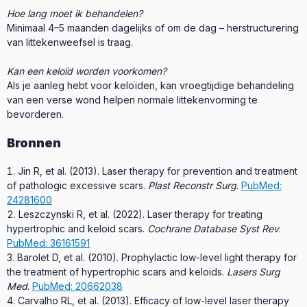
Hoe lang moet ik behandelen?
Minimaal 4–5 maanden dagelijks of om de dag – herstructurering
van littekenweefsel is traag.
Kan een keloïd worden voorkomen?
Als je aanleg hebt voor keloïden, kan vroegtijdige behandeling
van een verse wond helpen normale littekenvorming te
bevorderen.
Bronnen
Jin R, et al. (2013). Laser therapy for prevention and treatment
of pathologic excessive scars.
Plast Reconstr Surg
.
PubMed:
24281600
Leszczynski R, et al. (2022). Laser therapy for treating
hypertrophic and keloid scars.
Cochrane Database Syst Rev
.
PubMed: 36161591
Barolet D, et al. (2010). Prophylactic low-level light therapy for
the treatment of hypertrophic scars and keloids.
Lasers Surg
Med
.
PubMed: 20662038
Carvalho RL, et al. (2013). Efficacy of low-level laser therapy