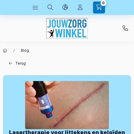
0
Blog
Terug
Lasertherapie voor littekens en keloïden