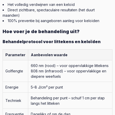
Het volledig verdwijnen van een keloïd
Direct zichtbare, spectaculaire resultaten (het duurt
maanden)
100% preventie bij aangeboren aanleg voor keloïden
Hoe voer je de behandeling uit?
Behandelprotocol voor littekens en keloïden
Parameter
Aanbevolen waarde
660 nm (rood) – voor oppervlakkige littekens
Golflengte
808 nm (infrarood) – voor oppervlakkige en
diepere weefsels
Energie
5–8 J/cm² per punt
Behandeling per punt – schuif 1 cm per stap
Techniek
langs het litteken
Frequentie
Dagelijks of om de dag