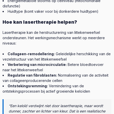
Energiemetabole stoornis op celniveau (mitochondriale
disfunctie)
Huidtype (komt vaker voor bij donkerdere huidtypen)
Hoe kan lasertherapie helpen?
Lasertherapie kan de herstructurering van littekenweefsel
ondersteunen. Het werkingsmechanisme werkt op meerdere
niveaus:
Collageen-remodellering:
Geleidelijke herschikking van de
vezelstructuur van het littekenweefsel
Verbetering van microcirculatie:
Betere bloedtoevoer
naar het littekenweefsel
Regulatie van fibroblasten:
Normalisering van de activiteit
van collageenproducerende cellen
Ontstekingsremming:
Vermindering van de
ontstekingsprocessen bij actief groeiende keloïden
“Een keloïd verdwijnt niet door lasertherapie, maar wordt
dunner, zachter en lichter van kleur. Dat is een realistische