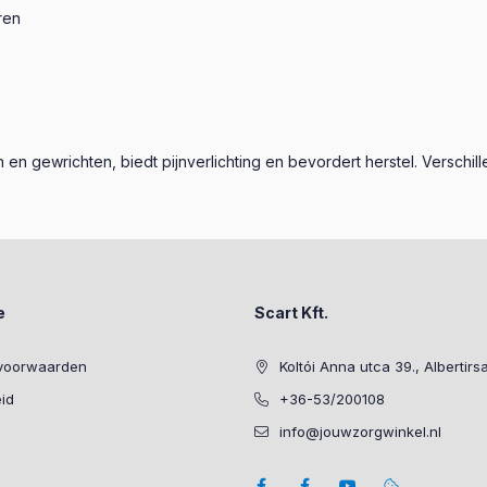
ren
 en gewrichten, biedt pijnverlichting en bevordert herstel. Versch
e
Scart Kft.
voorwaarden
Koltói Anna utca 39., Albertirs
eid
+36-53/200108
info@jouwzorgwinkel.nl