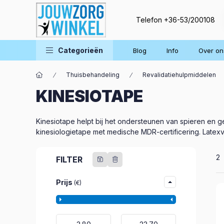
Telefon
+36-53/200108
Categorieën
Blog
Info
Over on
Thuisbehandeling
Revalidatiehulpmiddelen
KINESIOTAPE
Kinesiotape helpt bij het ondersteunen van spieren en ge
kinesiologietape met medische MDR-certificering. Latexv
Al
2
FILTER
Prijs
(€)