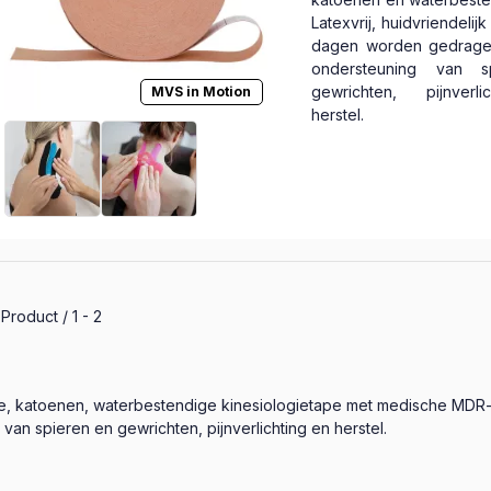
Latexvrij, huidvriendelij
dagen worden gedragen
ondersteuning van s
gewrichten, pijnverl
MVS in Motion
herstel.
le producten in de categorie
Product
1
2
, katoenen, waterbestendige kinesiologietape met medische MDR-cert
an spieren en gewrichten, pijnverlichting en herstel.