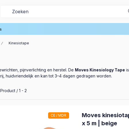
s
Kinesiotape
wrichten, pijnverlichting en herstel. De
Moves Kinesiology Tape
i
rij, huidvriendelijk en kan tot 3–4 dagen gedragen worden.
le producten in de categorie
Product
1
2
Moves kinesiota
CE / MDR
x 5 m | beige