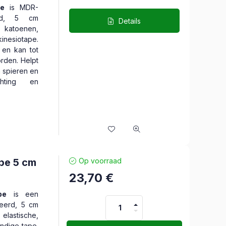
pe
is MDR-
erd, 5 cm
Details
atoenen,
esiotape.
k en kan tot
rden. Helpt
n spieren en
ichting en
pe 5 cm
Op voorraad
23,70
€
pe
is een
ceerd, 5 cm
elastische,
ndige tape.