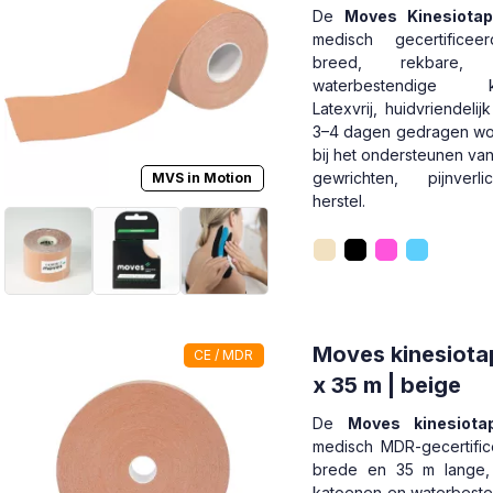
De
Moves Kinesiota
medisch gecertifice
breed, rekbare, k
waterbestendige kin
Latexvrij, huidvriendelij
3–4 dagen gedragen wo
bij het ondersteunen va
gewrichten, pijnverl
MVS in Motion
herstel.
Moves kinesiota
CE / MDR
x 35 m | beige
De
Moves kinesiota
medisch MDR-gecertifi
brede en 35 m lange, 
katoenen en waterbeste