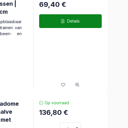
ssen |
69,40
€
0cm
Details
blaasbaar
trainen van
rbeen- en
nadome
Op voorraad
alve
136,80
€
| met
n