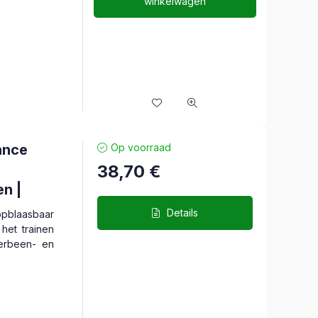
winkelwagen
ance
Op voorraad
38,70
€
n |
45 cm
Details
blaasbaar
het trainen
derbeen- en