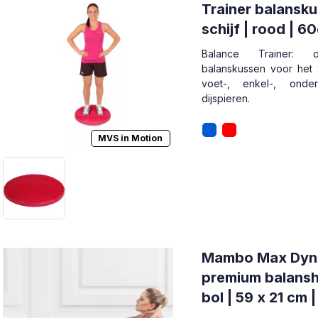
Trainer balansku
schijf | rood | 6
Balance Trainer: op
balanskussen voor het 
voet-, enkel-, onde
dijspieren.
MVS in Motion
Mambo Max Dy
premium balansh
bol | 59 x 21 cm 
touwhandgrepe