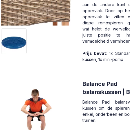
aan de andere kant 
oppervlak. Door op het
oppervlak te zitten
diepe rompspieren ge
wat helpt de wervelk
juiste positie te 
vermoeidheid vermindert
Prijs bevat
: 1x Standa
kussen, 1x mini-pomp
Balance Pad
balanskussen | 
Balance Pad: balansv
kussen om de spieren
enkel, onderbeen en b
trainen.