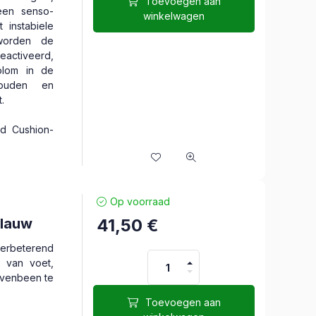
Toevoegen aan
een senso-
winkelwagen
 instabiele
 worden de
activeerd,
olom in de
houden en
.
rd Cushion-
Op voorraad
Blauw
41,50
€
erbeterend
 van voet,
ovenbeen te
Toevoegen aan