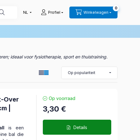
0
Profiel
Winkelwagen
n; ideaal voor fysiotherapie, sport en thuistraining.
t-Over
Op voorraad
cm |
3,30
€
Details
ll
is een
ine bal die