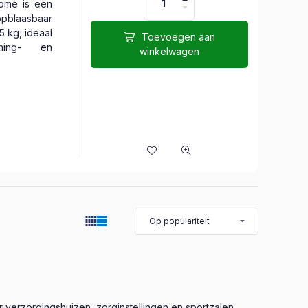
me is een
pblaasbaar
75 kg, ideaal
Toevoegen aan
ining- en
winkelwagen
 verzorgingshuizen, zorginstellingen en sportzalen.