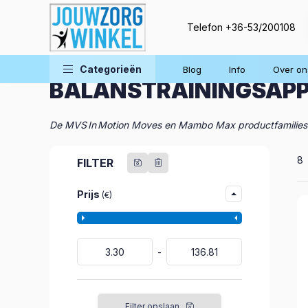
Telefon
+36-53/200108
Thuisbehandeling
Revalidatiehulpmiddelen
Categorieën
Blog
Info
Over on
BALANSTRAININGSAP
De MVS In Motion Moves en Mambo Max productfamilies zijn 
Al
8
FILTER
Prijs
(€)
Filter opslaan