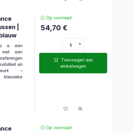
ance
Op voorraad
ussen |
54,70
€
 blauw
o is een
n met een
 oefeningen
Toevoegen aan
exibiliteit en
winkelwagen
steunt –
 klassieke
ance
Op voorraad