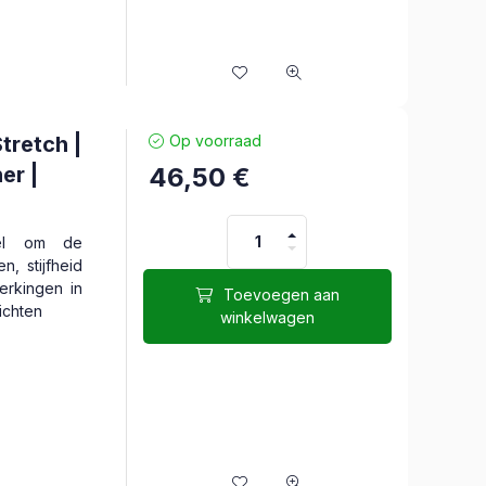
tretch |
Op voorraad
er |
46,50
€
ddel om de
n, stijfheid
erkingen in
Toevoegen aan
lichten
winkelwagen