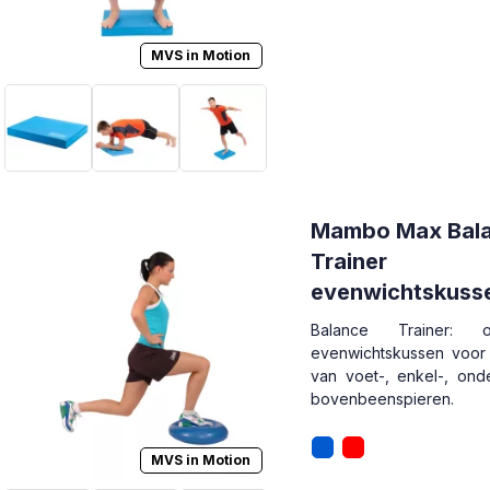
MVS in Motion
Mambo Max Bal
Trainer
evenwichtskusse
schijf | blauw | 
Balance Trainer: op
evenwichtskussen voor 
van voet-, enkel-, on
bovenbeenspieren.
MVS in Motion