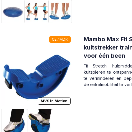
Mambo Max Fit S
CE / MDR
kuitstrekker train
voor één been
Fit Stretch: hulpmi
kuitspieren te ontspanne
te verminderen en bep
de enkelmobiliteit te ver
MVS in Motion