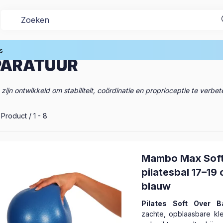
Balanstrainingsapparatuur
s
PARATUUR
ontwikkeld om stabiliteit, coördinatie en proprioceptie te verbetere
le producten in de categorie
Product
1
8
Mambo Max Sof
pilatesbal 17–19 
blauw
Pilates Soft Over Ba
zachte, opblaasbare kle