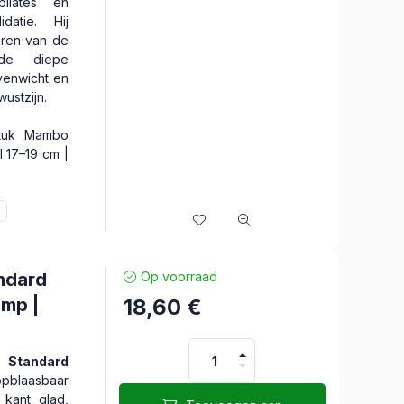
pilates en
idatie. Hij
eren van de
 de diepe
evenwicht en
ustzijn.
tuk Mambo
l 17–19 cm |
ndard
Op voorraad
omp |
18,60
€
tandard
laasbaar
 kant glad,