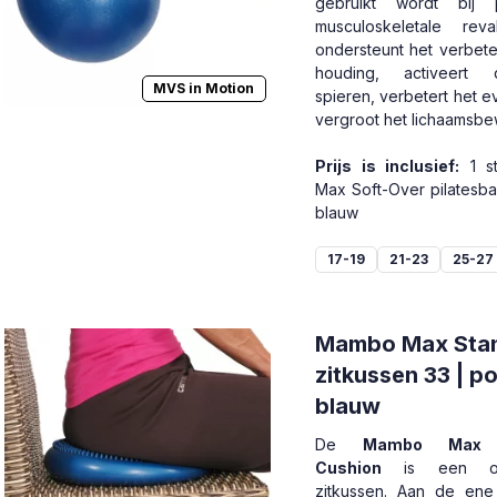
gebruikt wordt bij 
musculoskeletale reval
ondersteunt het verbet
houding, activeert
MVS in Motion
spieren, verbetert het 
vergroot het lichaamsbew
Prijs is inclusief:
1 s
Max Soft-Over pilatesba
blauw
17-19
21-23
25-27
Mambo Max Sta
zitkussen 33 | p
blauw
De
Mambo Max S
Cushion
is een opb
zitkussen. Aan de ene