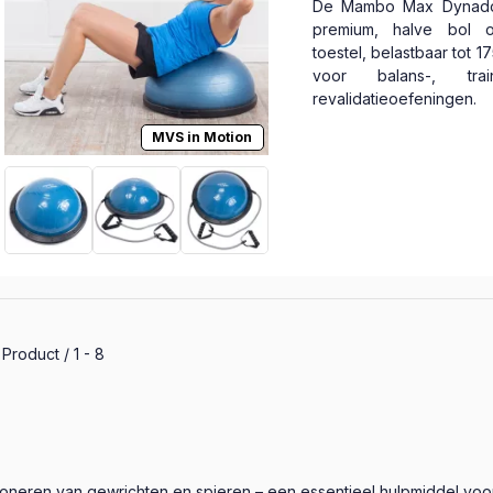
De Mambo Max Dynado
premium, halve bol o
toestel, belastbaar tot 1
voor balans-, tra
revalidatieoefeningen.
MVS in Motion
le producten in de categorie
Product
1
8
tioneren van gewrichten en spieren – een essentieel hulpmiddel voor