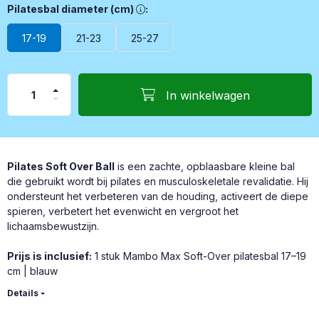
Pilatesbal diameter (cm), Diameter Pilatesbal 17-19 cm 21-
Pilatesbal diameter (cm)
:
17-19
21-23
25-27
In winkelwagen
Pilates Soft Over Ball
is een zachte, opblaasbare kleine bal
die gebruikt wordt bij pilates en musculoskeletale revalidatie. Hij
ondersteunt het verbeteren van de houding, activeert de diepe
spieren, verbetert het evenwicht en vergroot het
lichaamsbewustzijn.
Prijs is inclusief:
1 stuk Mambo Max Soft-Over pilatesbal 17–19
cm | blauw
Details