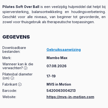
Pilates Soft Over Ball
is een veelzijdig hulpmiddel dat helpt bij
spierversterking, balansontwikkeling en houdingsverbetering.
Geschikt voor alle niveaus, van beginner tot gevorderde, en
zowel voor thuisgebruik als therapeutische toepassingen.
GEGEVENS
Downloadbare
Gebruiksaanwijzing
bestanden
:
Merk
:
Mambo Max
Wanneer kan ik die
07.08.2026
verwachten?
:
Pilatesbal diameter
17-19
(cm)
:
Fabrikant
:
MVS in Motion
Barcode:
5420063004213
Website:
https://mvs-in-motion.com