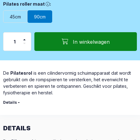
Pilates roller maat, Selectie: 45 cm lang / 15 cm diameter 90
Pilates roller maat
:
45cm
90cm
In winkelwagen
De
Pilatesrol
is een cilindervormig schuimapparaat dat wordt
gebruikt om de rompspieren te versterken, het evenwicht te
verbeteren en spieren te ontspannen. Geschikt voor pilates,
fysiotherapie en herstel.
Details
DETAILS