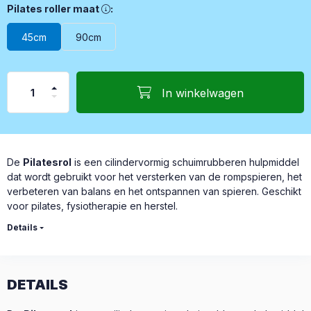
Pilates roller maat, Selectie: 45 cm lang / 15 cm diameter 90
Pilates roller maat
:
45cm
90cm
In winkelwagen
De
Pilatesrol
is een cilindervormig schuimrubberen hulpmiddel
dat wordt gebruikt voor het versterken van de rompspieren, het
verbeteren van balans en het ontspannen van spieren. Geschikt
voor pilates, fysiotherapie en herstel.
Details
DETAILS