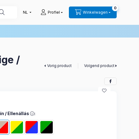
0
Profiel
Winkelwagen
ge /
Vorig product
Volgend product
ín / Ellenállás, Power-Web Combo szín és ellenállás változatokbéz
ín / Ellenállás
: