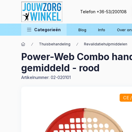
Telefon
+36-53/200108
Categorieën
Blog
Info
Over on
Thuisbehandeling
Revalidatiehulpmiddelen
Power-Web Combo handve
gemiddeld - rood
Artikelnummer:
02-020101
CE 