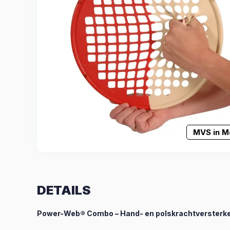
MVS in M
DETAILS
Power-Web® Combo – Hand- en polskrachtversterk