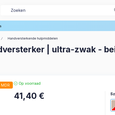
s
Handversterkende hulpmiddelen
rsterker | ultra-zwak - bei
Op voorraad
/ MDR
41,40
€
Sz
Sz