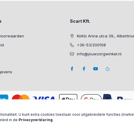
e
Scart Kft.
voorwaarden
Koltói Anna utca 39., Albertirs
eid
+36-53/200108
info@jouwzorgwinkel.nl
gevens
ionaliteit. U kunt extra cookies toestaan voor uitgebreidere functies (marke
eleid in de
Privacyverklaring
.