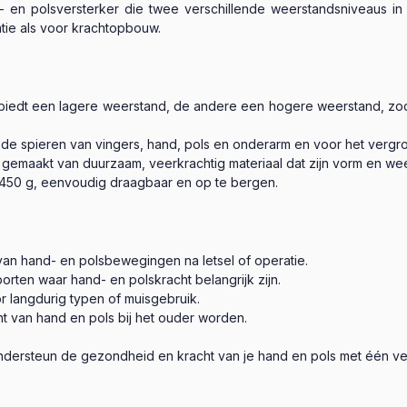
polsversterker die twee verschillende weerstandsniveaus in éé
atie als voor krachtopbouw.
biedt een lagere weerstand, de andere een hogere weerstand, zoda
 de spieren van vingers, hand, pols en onderarm en voor het vergr
maakt van duurzaam, veerkrachtig materiaal dat zijn vorm en wee
 450 g, eenvoudig draagbaar en op te bergen.
van hand- en polsbewegingen na letsel of operatie.
porten waar hand- en polskracht belangrijk zijn.
r langdurig typen of muisgebruik.
ht van hand en pols bij het ouder worden.
steun de gezondheid en kracht van je hand en pols met één veel