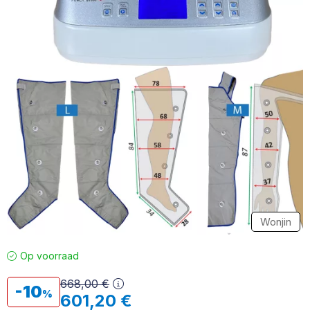
Wonjin
Op voorraad
668,00
€
10
601,20
€