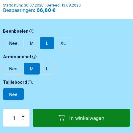
Startdatum: 30.07.2026
Gereed: 13.08.2026
Bespaaringen
66,80 €
Beenboeien, Optionele accessoires voor de behandeling van d
Beenboeien
:
Nee
M
L
XL
Armmanchet, Optionele accessoire voor de behandeling van éé
Armmanchet
:
Nee
M
L
Tailleboord, Een accessoire voor de behandeling van het bov
Tailleboord
:
Nee
In winkelwagen