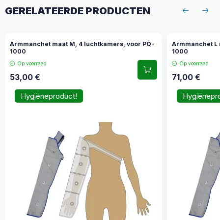
GERELATEERDE PRODUCTEN
Armmanchet maat M, 4 luchtkamers, voor PQ-
Armmanchet L 
1000
1000
Op voorraad
Op voorraad
53,00
€
71,00
€
Hygiëneproduct!
Hygiënepr