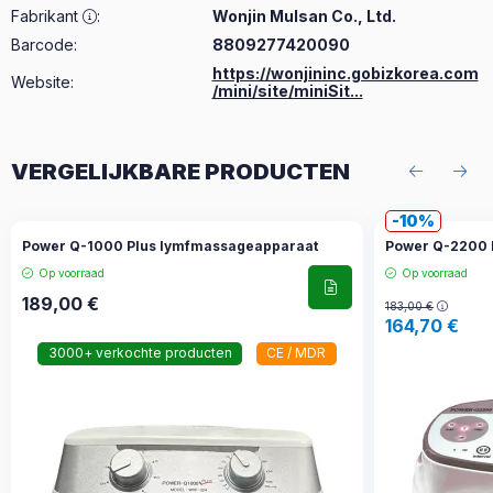
Fabrikant
:
Wonjin Mulsan Co., Ltd.
Barcode:
8809277420090
https://wonjininc.gobizkorea.com
Website:
/mini/site/miniSit...
VERGELIJKBARE PRODUCTEN
10
Power Q-1000 Plus lymfmassageapparaat
Power Q-2200 
Op voorraad
Op voorraad
189,00
€
183,00
€
164,70
€
3000+ verkochte producten
CE / MDR