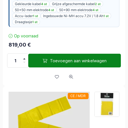
Gekleurde kabel
Grijze afgeschermde kabel
4 st
2 st
50×50 mm elektrode
50×90 mm elektrode
4 st
4 st
Accu-lader
Ingebouwde Ni-MH accu 7.2V / 1.8 Ah
1 st
1 st
Draagtasje
1 st
Op voorraad
819,00
€
Toevoegen aan winkelwagen
CE / MDR