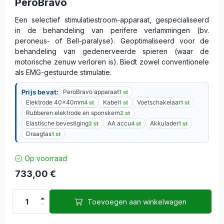
PeroBravo
Een selectief stimulatiestroom-apparaat, gespecialiseerd
in de behandeling van perifere verlammingen (bv.
peroneus- of Bell-paralyse). Geoptimaliseerd voor de
behandeling van gedenerveerde spieren (waar de
motorische zenuw verloren is). Biedt zowel conventionele
als EMG-gestuurde stimulatie.
Prijs bevat:
PeroBravo apparaat
1 st
Elektrode 40x40mm
Kabel
Voetschakelaar
4 st
1 st
1 st
Rubberen elektrode en sponskern
2 st
Elastische bevestiging
AA accu
Akkulader
2 st
4 st
1 st
Draagtas
1 st
Op voorraad
733,00
€
Toevoegen aan winkelwagen