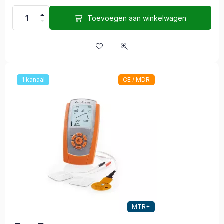
Toevoegen aan winkelwagen
1 kanaal
CE / MDR
MTR+