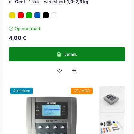
Geel
- 1 stuk - weerstand:
1,0–2,3 kg
Op voorraad
4,00
€
Details
4 kanalen
CE / MDR