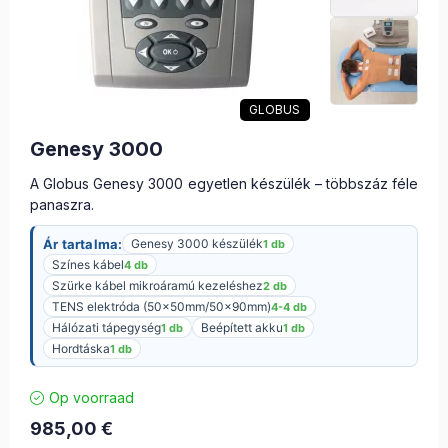
GLOBUS
Genesy 3000
A Globus Genesy 3000 egyetlen készülék – többszáz féle
panaszra.
Ár tartalma:
Genesy 3000 készülék
1 db
Színes kábel
4 db
Szürke kábel mikroáramú kezeléshez
2 db
TENS elektróda (50x50mm/50x90mm)
4-4 db
Hálózati tápegység
Beépített akku
1 db
1 db
Hordtáska
1 db
Op voorraad
985,00
€