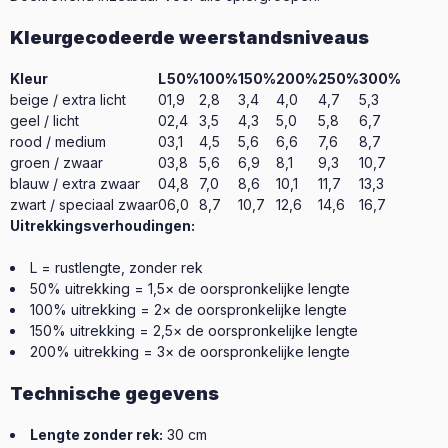
Kleurgecodeerde weerstandsniveaus
Kleur
L
50%
100%
150%
200%
250%
300%
beige / extra licht
0
1,9
2,8
3,4
4,0
4,7
5,3
geel / licht
0
2,4
3,5
4,3
5,0
5,8
6,7
rood / medium
0
3,1
4,5
5,6
6,6
7,6
8,7
groen / zwaar
0
3,8
5,6
6,9
8,1
9,3
10,7
blauw / extra zwaar
0
4,8
7,0
8,6
10,1
11,7
13,3
zwart / speciaal zwaar
0
6,0
8,7
10,7
12,6
14,6
16,7
Uitrekkingsverhoudingen:
L = rustlengte, zonder rek
50% uitrekking = 1,5× de oorspronkelijke lengte
100% uitrekking = 2× de oorspronkelijke lengte
150% uitrekking = 2,5× de oorspronkelijke lengte
200% uitrekking = 3× de oorspronkelijke lengte
Technische gegevens
Lengte zonder rek:
30 cm