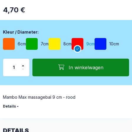
4,70
€
Kleur / Diameter
Kleur / Diameter
:
6cm
7cm
8cm
9cm
10cm
In winkelwagen
Mambo Max massagebal 9 cm - rood
Details
DETAILS