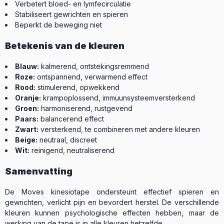
Verbetert bloed- en lymfecirculatie
Stabiliseert gewrichten en spieren
Beperkt de beweging niet
Betekenis van de kleuren
Blauw:
kalmerend, ontstekingsremmend
Roze:
ontspannend, verwarmend effect
Rood:
stimulerend, opwekkend
Oranje:
krampoplossend, immuunsysteemversterkend
Groen:
harmoniserend, rustgevend
Paars:
balancerend effect
Zwart:
versterkend, te combineren met andere kleuren
Beige:
neutraal, discreet
Wit:
reinigend, neutraliserend
Samenvatting
De Moves kinesiotape ondersteunt effectief spieren en
gewrichten, verlicht pijn en bevordert herstel. De verschillende
kleuren kunnen psychologische effecten hebben, maar de
werking van de tape is in alle kleuren hetzelfde.