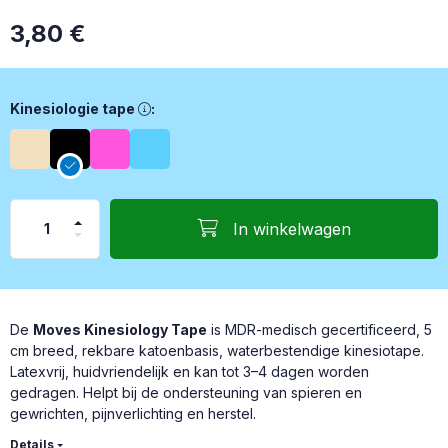
3,80
€
Kinesiologie tape, Keuze van kleuren
Kinesiologie tape
:
In winkelwagen
De
Moves Kinesiology Tape
is MDR-medisch gecertificeerd, 5
cm breed, rekbare katoenbasis, waterbestendige kinesiotape.
Latexvrij, huidvriendelijk en kan tot 3–4 dagen worden
gedragen. Helpt bij de ondersteuning van spieren en
gewrichten, pijnverlichting en herstel.
Details