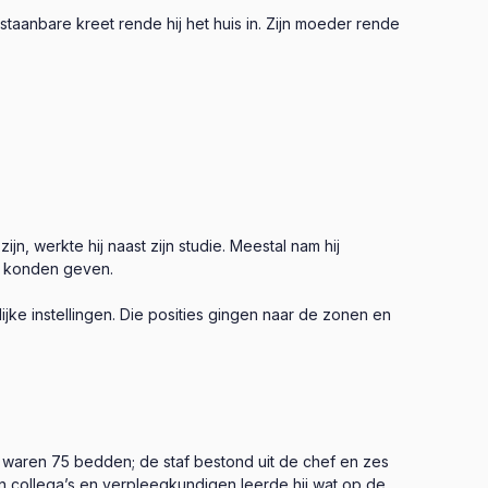
anbare kreet rende hij het huis in. Zijn moeder rende
jn, werkte hij naast zijn studie. Meestal nam hij
m konden geven.
ijke instellingen. Die posities gingen naar de zonen en
g waren 75 bedden; de staf bestond uit de chef en zes
Van collega’s en verpleegkundigen leerde hij wat op de