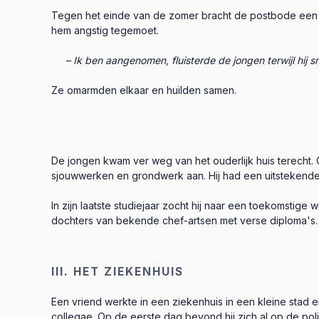
Tegen het einde van de zomer bracht de postbode een b
hem angstig tegemoet.
– Ik ben aangenomen, fluisterde de jongen terwijl hij sn
Ze omarmden elkaar en huilden samen.
De jongen kwam ver weg van het ouderlijk huis terecht. Om 
sjouwwerken en grondwerk aan. Hij had een uitstekende
In zijn laatste studiejaar zocht hij naar een toekomstige
dochters van bekende chef-artsen met verse diploma's. 
III. HET ZIEKENHUIS
Een vriend werkte in een ziekenhuis in een kleine stad 
collegae. Op de eerste dag bevond hij zich al op de poli