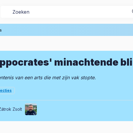
s
ppocrates' minachtende bl
ntenis van een arts die met zijn vak stopte.
lecties
Zátrok Zsolt