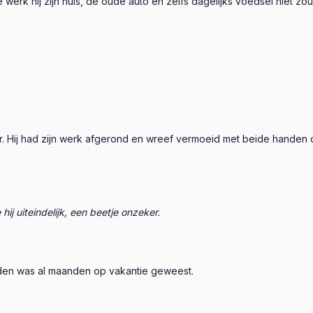
e werk hij zijn huis, de oude auto en zelfs dagelijks voedsel niet zo
oor. Hij had zijn werk afgerond en wreef vermoeid met beide handen
hij uiteindelijk, een beetje onzeker.
den was al maanden op vakantie geweest.