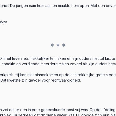
rief. De jongen nam hem aan en maakte hem open. Met een onversta
ikte.
* * *
het leven iets makkelijker te maken en zijn ouders niet tot last te zi
 conditie en verdiende meerdere malen zoveel als zijn ouders he
 werkplek. Hij kon niet binnenkomen op de aantrekkelijke grote stedel
Dat kwetste zijn gevoel voor rechtvaardigheid.
en zei dat er een interne geneeskunde-post vrij was. Op de afdelin
kliniek. Hij begreep dat dit diepe water was. Hij gooide zich erin. 