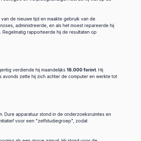
 van de nieuwe tijd en maakte gebruik van de
noses, administreerde, en als het moest repareerde hij
 Regelmatig rapporteerde hij de resultaten op
entig verdiende hij maandelijks
16.000 forint
. Hij
 avonds zette hij zich achter de computer en werkte tot
en. Dure apparatuur stond in de onderzoeksruimtes en
nitiatief voor een "zelfstudiegroep", zodat
oging als een grove aanval. Hij stond voor de