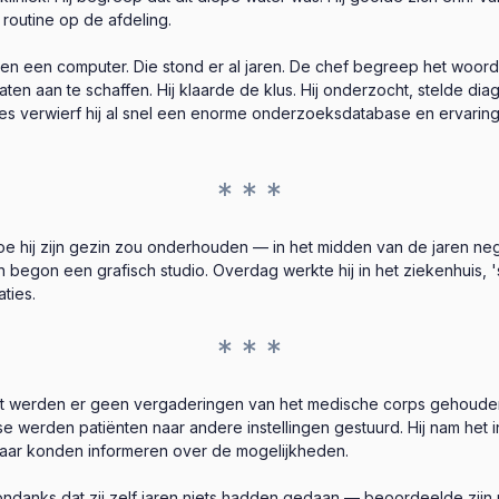
routine op de afdeling.
en een computer. Die stond er al jaren. De chef begreep het woord
aan te schaffen. Hij klaarde de klus. Hij onderzocht, stelde diag
s verwierf hij al snel een enorme onderzoeksdatabase en ervaring.
* * *
e hij zijn gezin zou onderhouden — in het midden van de jaren neg
egon een grafisch studio. Overdag werkte hij in het ziekenhuis, 's
ties.
* * *
 komst werden er geen vergaderingen van het medische corps gehoud
se werden patiënten naar andere instellingen gestuurd. Hij nam het i
aar konden informeren over de mogelijkheden.
danks dat zij zelf jaren niets hadden gedaan — beoordeelde zijn p