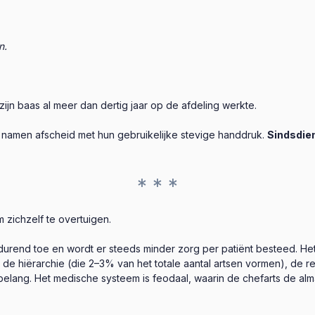
n.
t zijn baas al meer dan dertig jaar op de afdeling werkte.
 namen afscheid met hun gebruikelijke stevige handdruk.
Sindsdien
* * *
 zichzelf te overtuigen.
rtdurend toe en wordt er steeds minder zorg per patiënt besteed.
 de hiërarchie (die 2–3% van het totale aantal artsen vormen), de r
elang. Het medische systeem is feodaal, waarin de chefarts de almac