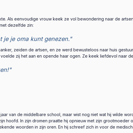
te. Als eenvoudige vrouw keek ze vol bewondering naar de artsen di
 met dezelfde zin:
t je je oma kunt genezen."
ker, zeiden de artsen, en ze werd bewusteloos naar huis gestuurd
voelde zij het aan en opende haar ogen. Ze keek liefdevol naar de
en!"
aar van de middelbare school, maar wist nog niet wat hij wilde worde
jn hoofd. In zijn dromen praatte hij opnieuw met zijn grootmoeder 
kende woorden in zijn oren. En hij schreef zich in voor de medische