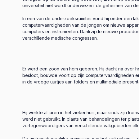
universiteit niet wordt onderwezen: de geheimen van de 
In een van de onderzoeksruimtes vond hij onder een lak
computervaardigheden van de jongen om nieuwe apparaten 
computers en instrumenten. Dankzij de nieuwe procedure
verschillende medische congressen.
Er werd een zoon van hem geboren. Hij dacht na over ho
besloot, bouwde voort op zijn computervaardigheden en b
in de vroege uurtjes aan folders en multimediale presenta
Hij werkte al jaren in het ziekenhuis, maar sinds zijn
werd niet gebruikt. In plaats van behandelingen ter plaat
vertegenwoordigers van verschillende vakgebieden elk
De wetenschappelijke commissie van het ziekenhuis — on