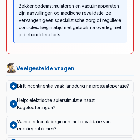
Bekkenbodemstimulatoren en vacuümapparaten
zijn aanvullingen op medische revalidatie; ze
vervangen geen specialistische zorg of reguliere
controles. Begin altijd met gebruik na overleg met
je behandelend arts.
Veelgestelde vragen
+
Blijft incontinentie vaak langdurig na prostaatoperatie?
Bij de meeste mannen verbetert het urineverlies
Helpt elektrische spierstimulatie naast
+
geleidelijk in de loop van enkele maanden, vooral bij
Kegeloefeningen?
regelmatige bekkenbodemtraining. Systematische
Meta-analyses wijzen uit dat het gebruik van
reviews laten zien dat bekkenbodemoefeningen het
Wanneer kan ik beginnen met revalidatie van
+
2,3
bekkenbodemapparaten — waaronder elektrische
herstel van continentie kunnen versnellen.
Het herstel
erectieproblemen?
stimulatie — als aanvulling op training gunstig kan zijn bij
verloopt per persoon verschillend — bespreek het
4
Vroege, actieve revalidatie is belangrijk, maar het
stress-incontinentie na operatie.
Het specifieke
behandelplan met je uroloog.