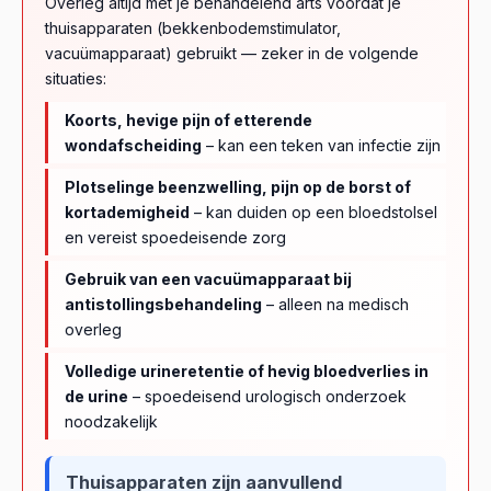
Overleg altijd met je behandelend arts voordat je
thuisapparaten (bekkenbodemstimulator,
vacuümapparaat) gebruikt — zeker in de volgende
situaties:
Koorts, hevige pijn of etterende
wondafscheiding
– kan een teken van infectie zijn
Plotselinge beenzwelling, pijn op de borst of
kortademigheid
– kan duiden op een bloedstolsel
en vereist spoedeisende zorg
Gebruik van een vacuümapparaat bij
antistollingsbehandeling
– alleen na medisch
overleg
Volledige urineretentie of hevig bloedverlies in
de urine
– spoedeisend urologisch onderzoek
noodzakelijk
Thuisapparaten zijn aanvullend