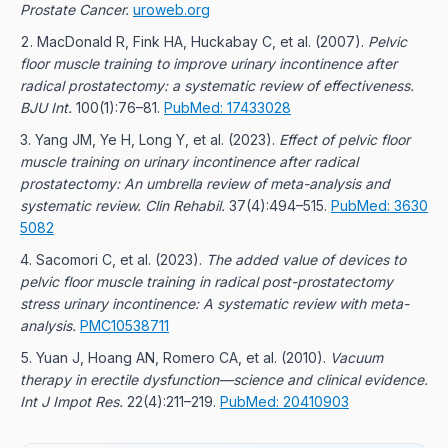
Prostate Cancer.
uroweb.org
MacDonald R, Fink HA, Huckabay C, et al.
(2007).
Pelvic
floor muscle training to improve urinary incontinence after
radical prostatectomy: a systematic review of effectiveness.
BJU Int.
100(1):76–81.
PubMed: 17433028
Yang JM, Ye H, Long Y, et al.
(2023).
Effect of pelvic floor
muscle training on urinary incontinence after radical
prostatectomy: An umbrella review of meta-analysis and
systematic review.
Clin Rehabil.
37(4):494–515.
PubMed: 3630
5082
Sacomori C, et al.
(2023).
The added value of devices to
pelvic floor muscle training in radical post-prostatectomy
stress urinary incontinence: A systematic review with meta-
analysis.
PMC10538711
Yuan J, Hoang AN, Romero CA, et al.
(2010).
Vacuum
therapy in erectile dysfunction—science and clinical evidence.
Int J Impot Res.
22(4):211–219.
PubMed: 20410903