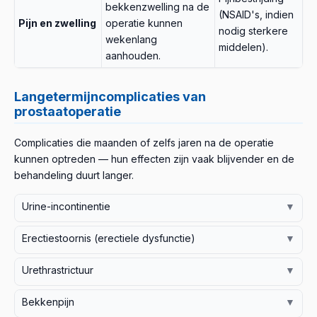
bekkenzwelling na de
(NSAID's, indien
Pijn en zwelling
operatie kunnen
nodig sterkere
wekenlang
middelen).
aanhouden.
Langetermijncomplicaties van
prostaatoperatie
Complicaties die maanden of zelfs jaren na de operatie
kunnen optreden — hun effecten zijn vaak blijvender en de
behandeling duurt langer.
Urine-incontinentie
▼
Verminderde controle over het ophouden van urine
Erectiestoornis (erectiele dysfunctie)
▼
door beschadiging van de spieren en zenuwen die de
Door beschadiging van de kavernale zenuwen die de
blaas en plasbuis regelen. Het is een van de meest
Urethrastrictuur
▼
erectie regelen kunnen langdurige erectieproblemen
voorkomende langetermijngevolgen van een
Door abnormale littekenvorming kan de plasbuis
ontstaan. De regeneratie van zenuwen kan maanden tot
prostatectomie en verbetert vaak met de tijd en gerichte
Bekkenpijn
▼
vernauwen, wat plasklachten veroorzaakt. Urologische
jaren duren; vroege, actieve revalidatie kan in die
training.