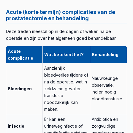
Acute (korte termijn) complicaties van de
prostatectomie en behandeling
Deze treden meestal op in de dagen of weken na de
operatie en zijn over het algemeen goed behandelbaar.
Acute
Wat betekent het?
Behandeling
complicatie
Aanzienlijk
bloedverlies tijdens of
Nauwkeurige
na de operatie, wat in
observatie;
Bloedingen
zeldzame gevallen
indien nodig
transfusie
bloedtransfusie.
noodzakelijk kan
maken.
Er kan een
Antibiotica en
Infectie
urineweginfectie of
zorgvuldige
wondinfectie ontstaan.
wondverzorging.