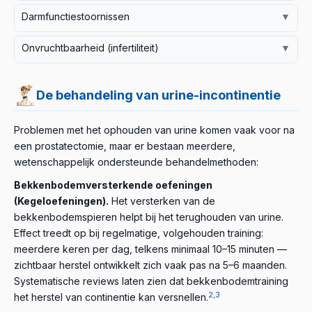
Sommige patiënten melden aanhoudende lage buik- of
controle en – indien nodig – ingrepen verhelpen dit.
periode veel helpen.
Darmfunctiestoornissen
▼
bekkenpijn na de operatie; de behandeling is
Zelden kan ook de functie van het nabije rectum
persoonsgebonden (pijnbestrijding, fysiotherapie).
Onvruchtbaarheid (infertiliteit)
▼
worden beïnvloed, wat problemen met stoelgang kan
Door verwijdering van de prostaat en de zaadblaasjes
geven.
verdwijnt de ejaculatie en daarmee de natuurlijke
De behandeling van urine-incontinentie
vruchtbaarheid. Dit is iets om vóór de operatie met de
behandelend arts te bespreken (bijvoorbeeld de
Problemen met het ophouden van urine komen vaak voor na
mogelijkheid tot zaadbankopslag).
een prostatectomie, maar er bestaan meerdere,
wetenschappelijk ondersteunde behandelmethoden:
Bekkenbodemversterkende oefeningen
(Kegeloefeningen).
Het versterken van de
bekkenbodemspieren helpt bij het terughouden van urine.
Effect treedt op bij regelmatige, volgehouden training:
meerdere keren per dag, telkens minimaal 10–15 minuten —
zichtbaar herstel ontwikkelt zich vaak pas na 5–6 maanden.
Systematische reviews laten zien dat bekkenbodemtraining
2,3
het herstel van continentie kan versnellen.