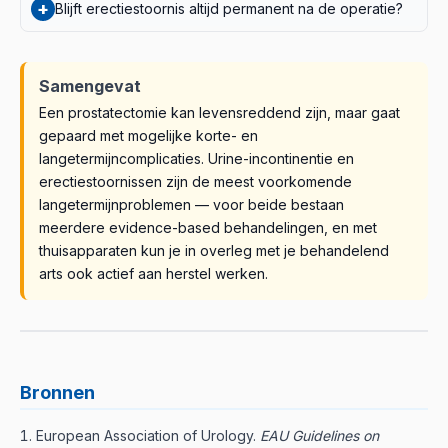
+
Blijft erectiestoornis altijd permanent na de operatie?
exacte startmoment bepaalt altijd de behandelend
apparaat en protocol kies je bij voorkeur in overleg met
uroloog — doorgaans in de weken na de operatie,
Niet per se. De regeneratie van de zenuwen die de
een specialist.
nadat de katheter is verwijderd. Meer details vind je in
erectie regelen kan maanden tot jaren duren, en
Samengevat
het uitgebreide artikel over revalidatie.
revalidatie kan helpen om weefsel en functie te
behouden. Het vooruitzicht hangt af van de toegepaste
Een prostatectomie kan levensreddend zijn, maar gaat
zenuwsparende techniek en individuele genezing —
gepaard met mogelijke korte- en
bespreek dit met je uroloog.
langetermijncomplicaties. Urine-incontinentie en
erectiestoornissen zijn de meest voorkomende
langetermijnproblemen — voor beide bestaan
meerdere evidence-based behandelingen, en met
thuisapparaten kun je in overleg met je behandelend
arts ook actief aan herstel werken.
Bronnen
European Association of Urology.
EAU Guidelines on