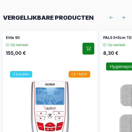
VERGELIJKBARE PRODUCTEN
Elite SII
PALS 5x5cm TEN
Op voorraad
Op voorraad
155,00
€
8,30
€
Hygiënepr
2 kanalen
CE / MDR