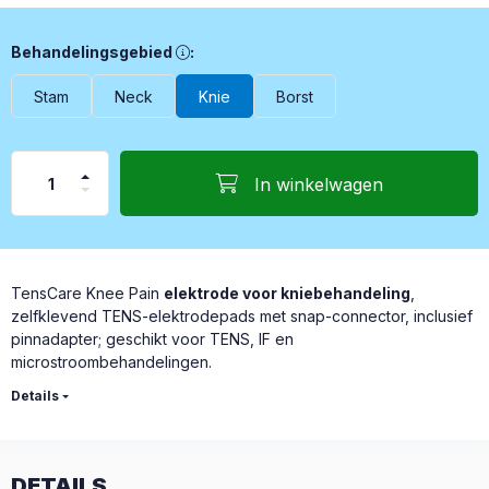
Behandelingsgebied, Sommige elektroden zijn ontworpen om el
Behandelingsgebied
:
Stam
Neck
Knie
Borst
In winkelwagen
TensCare Knee Pain
elektrode voor kniebehandeling
,
zelfklevend TENS-elektrodepads met snap-connector, inclusief
pinnadapter; geschikt voor TENS, IF en
microstroombehandelingen.
Details
DETAILS