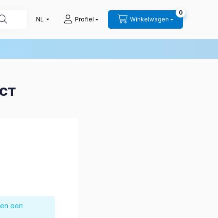
0
Profiel
Winkelwagen
UCT
nen een