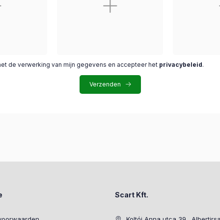
met de verwerking van mijn gegevens en accepteer het
privacybeleid
.
Verzenden
e
Scart Kft.
voorwaarden
Koltói Anna utca 39., Albertirs