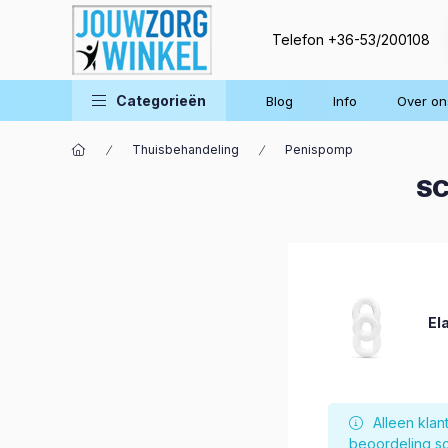
Telefon
+36-53/200108
Categorieën
Blog
Info
Over on
Thuisbehandeling
Penispomp
SC
El
Alleen kla
beoordeling sc