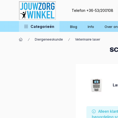
Telefon
+36-53/200108
Categorieën
Blog
Info
Over on
Diergeneeskunde
Veterinaire laser
SC
La
Alleen kla
beoordeling sc