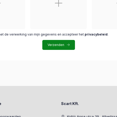
met de verwerking van mijn gegevens en accepteer het
privacybeleid
.
Verzenden
e
Scart Kft.
voorwaarden
Koltói Anna utca 39., Albertirs