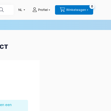
0
Profiel
Winkelwagen
UCT
nen een