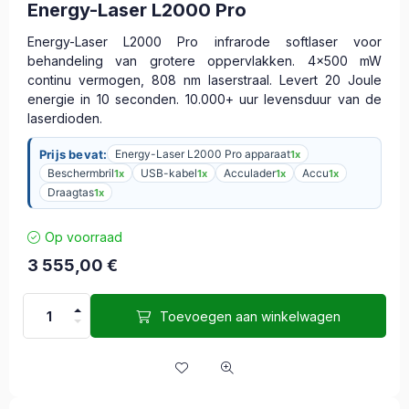
Energy-Laser L2000 Pro
Energy-Laser L2000 Pro infrarode softlaser voor
behandeling van grotere oppervlakken. 4x500 mW
continu vermogen, 808 nm laserstraal. Levert 20 Joule
energie in 10 seconden. 10.000+ uur levensduur van de
laserdioden.
Prijs bevat:
Energy-Laser L2000 Pro apparaat
1x
Beschermbril
USB-kabel
Acculader
Accu
1x
1x
1x
1x
Draagtas
1x
Op voorraad
3 555,00
€
Toevoegen aan winkelwagen