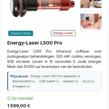
Energy-Laser
Klasse 3 laser
Energy-Laser L500 Pro
Energy-Laser L500 Pro infrarood softlaser voor
puntsgewijze behandelingen. 500 mW continu vermogen,
808 nm-laser. Levert in 10 seconden 5 Joule energie.
Meer dan 10.000 uur levensduur van de laserdioden.
Prijs bevat:
Energy-Laser L500 Pro apparaat
1 st
Beschermbril
USB-kabel
Oplader
Accu
1 st
1 st
1 st
1 st
Draagtas
1 st
Op voorraad
1 599,00
€