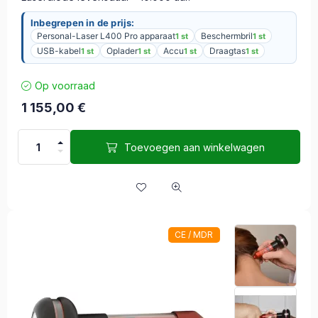
Inbegrepen in de prijs:
Personal-Laser L400 Pro apparaat
Beschermbril
1 st
1 st
USB-kabel
Oplader
Accu
Draagtas
1 st
1 st
1 st
1 st
Op voorraad
1 155,00
€
Toevoegen aan winkelwagen
CE / MDR