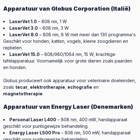
Apparatuur van Globus Corporation (Italië)
LaserVet 1.0
– 808 nm, 1 W
LaserVet 3.0
– 808 nm, 3 W
LaserVet 8.0
– 808 nm, 8 W met meer dan 130 programma's.
Geschikt voor honden, katten, vogels, kleine zoogdieren en
reptielen.
LaserVet 15.0
– 808/980/1064 nm, 15 W, krachtige
tafelapparatuur. Voornamelijk voor grote dieren zoals paarden
en honden.
Globus produceert ook apparatuur voor veterinaire doeleinden,
zoals
tecar
,
elektrotherapie
,
echografie
en
magnetotherapie
.
Apparatuur van Energy Laser (Denemarken)
Personal Laser L400
– 808 nm, 400 mW, handapparaat
geschikt voor puntsgewijze behandeling.
Energy Laser L500 Pro
– 808 nm, 500 mW, handapparaat
geschikt voor puntsgewijze behandeling.