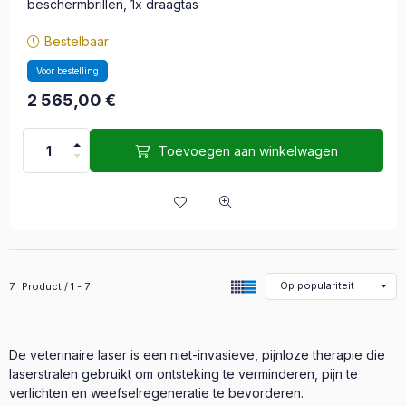
beschermbrillen, 1x draagtas
Bestelbaar
Voor bestelling
2 565,00
€
Toevoegen aan winkelwagen
Alle producten in de categorie
7
Product
1
7
De veterinaire laser is een niet-invasieve, pijnloze therapie die
laserstralen gebruikt om ontsteking te verminderen, pijn te
verlichten en weefselregeneratie te bevorderen.