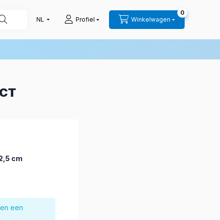
0
Profiel
Winkelwagen
UCT
 2,5 cm
nen een