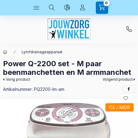
0
Lymfdrainageapparaat
Power Q-2200 set - M paar
beenmanchetten en M armmanchet
Vorig product
Volgend product
Artikelnummer:
PQ2200-lm-am
CE / MDR