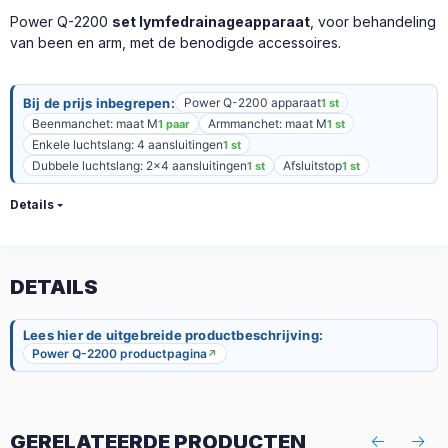
Power Q-2200
set lymfedrainageapparaat
, voor behandeling
van been en arm, met de benodigde accessoires.
Bij de prijs inbegrepen:
Power Q-2200 apparaat
1 st
Beenmanchet: maat M
Armmanchet: maat M
1 paar
1 st
Enkele luchtslang: 4 aansluitingen
1 st
Dubbele luchtslang: 2x4 aansluitingen
Afsluitstop
1 st
1 st
Details
DETAILS
Lees hier de uitgebreide productbeschrijving:
Power Q-2200 productpagina
↗
GERELATEERDE PRODUCTEN