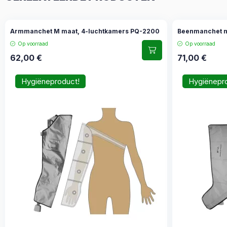
Armmanchet M maat, 4-luchtkamers PQ-2200
Beenmanchet m
Op voorraad
Op voorraad
62,00
€
71,00
€
Hygiëneproduct!
Hygiënepr