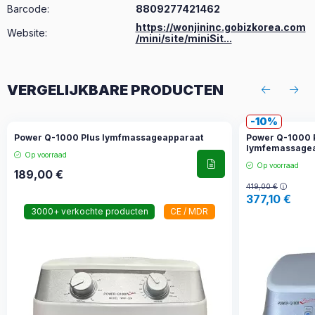
Barcode:
8809277421462
https://wonjininc.gobizkorea.com
Website:
/mini/site/miniSit...
VERGELIJKBARE PRODUCTEN
10
Power Q-1000 Plus lymfmassageapparaat
Power Q-1000
lymfemassage
Op voorraad
Op voorraad
189,00
€
419,00
€
377,10
€
3000+ verkochte producten
CE / MDR