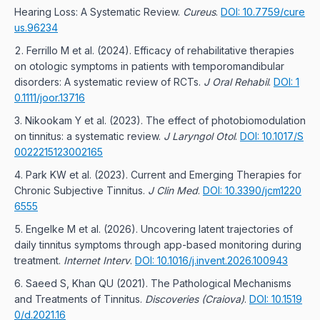
Hearing Loss: A Systematic Review.
Cureus
.
DOI: 10.7759/cure
us.96234
Ferrillo M et al. (2024). Efficacy of rehabilitative therapies
on otologic symptoms in patients with temporomandibular
disorders: A systematic review of RCTs.
J Oral Rehabil
.
DOI: 1
0.1111/joor.13716
Nikookam Y et al. (2023). The effect of photobiomodulation
on tinnitus: a systematic review.
J Laryngol Otol
.
DOI: 10.1017/S
0022215123002165
Park KW et al. (2023). Current and Emerging Therapies for
Chronic Subjective Tinnitus.
J Clin Med
.
DOI: 10.3390/jcm1220
6555
Engelke M et al. (2026). Uncovering latent trajectories of
daily tinnitus symptoms through app-based monitoring during
treatment.
Internet Interv
.
DOI: 10.1016/j.invent.2026.100943
Saeed S, Khan QU (2021). The Pathological Mechanisms
and Treatments of Tinnitus.
Discoveries (Craiova)
.
DOI: 10.1519
0/d.2021.16