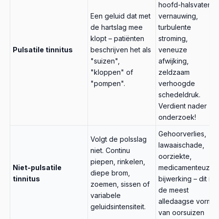
hoofd-halsvaten,
Een geluid dat met
vernauwing,
de hartslag mee
turbulente
klopt – patiënten
stroming,
Pulsatile tinnitus
beschrijven het als
veneuze
"suizen",
afwijking,
"kloppen" of
zeldzaam
"pompen".
verhoogde
schedeldruk.
Verdient nader
onderzoek!
Gehoorverlies,
Volgt de polsslag
lawaaischade,
niet. Continu
oorziekte,
piepen, rinkelen,
Niet-pulsatile
medicamenteuze
diepe brom,
tinnitus
bijwerking – dit is
zoemen, sissen of
de meest
variabele
alledaagse vorm
geluidsintensiteit.
van oorsuizen