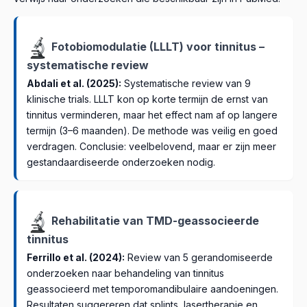
voorkomen is veel makkelijker dan behandelen!
hebben tegen gehoorbeschadiging door lawaai. Een
slapen uit. Goede slaap vermindert stress, wat op zijn
dagelijkse aanvulling van 200–400 mg is veilig en kan
beurt de perceptie van tinnitus kan verminderen – een
overwogen worden.
positieve cirkel ontstaat.
Fotobiomodulatie (LLLT) voor tinnitus –
Vermijden:
Cafeïne, alcohol en teveel zout kunnen bij
systematische review
sommige mensen tinnitus verergeren. Probeer ze 2–3
Abdali et al. (2025):
Systematische review van 9
weken te laten staan en observeer of er verbetering
klinische trials. LLLT kon op korte termijn de ernst van
optreedt.
tinnitus verminderen, maar het effect nam af op langere
termijn (3–6 maanden). De methode was veilig en goed
verdragen. Conclusie: veelbelovend, maar er zijn meer
gestandaardiseerde onderzoeken nodig.
Rehabilitatie van TMD-geassocieerde
tinnitus
Ferrillo et al. (2024):
Review van 5 gerandomiseerde
onderzoeken naar behandeling van tinnitus
geassocieerd met temporomandibulaire aandoeningen.
Resultaten suggereren dat splints, lasertherapie en