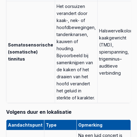
Het oorsuizen
verandert door
kaak-, nek- of
hoofdbewegingen,
Halswervelkolom,
tandenknarsen,
kaakgewricht
kauwen of
Somatosensorische
(TMD),
houding.
(somatische)
spierspanning,
Bijvoorbeeld bij
tinnitus
trigeminus–
samenknijpen van
auditieve
de kaken of het
verbinding
draaien van het
hoofd verandert
het geluid in
sterkte of karakter.
Volgens duur en lokalisatie
Aandachtspunt
Type
Opmerking
Na een luid concert is