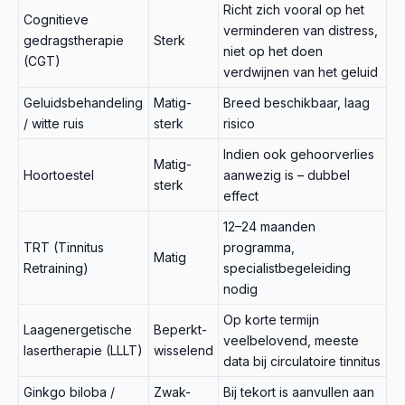
Richt zich vooral op het
Cognitieve
verminderen van distress,
gedragstherapie
Sterk
niet op het doen
(CGT)
verdwijnen van het geluid
Geluidsbehandeling
Matig-
Breed beschikbaar, laag
/ witte ruis
sterk
risico
Indien ook gehoorverlies
Matig-
Hoortoestel
aanwezig is – dubbel
sterk
effect
12–24 maanden
TRT (Tinnitus
programma,
Matig
Retraining)
specialistbegeleiding
nodig
Op korte termijn
Laagenergetische
Beperkt-
veelbelovend, meeste
lasertherapie (LLLT)
wisselend
data bij circulatoire tinnitus
Ginkgo biloba /
Zwak-
Bij tekort is aanvullen aan