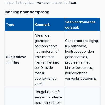
helpen te begrijpen welke vormen er bestaan.
Indeling naar oorsprong
Veelvoorkomende
Type
Kenmerk
oorzaak
Alleen de
getroffen
Gehoorbeschadiging,
persoon hoort
lawaaischade,
het; anderen of
leeftijdsgebonden
Subjectieve
instrumenten
gehoorverlies,
tinnitus
merken het niet
probleem in het
op. Dit is de
binnenoor, stress,
meest
neurologische
voorkomende
verwerkingsstoornis
vorm.
Het geluid heeft
een echte interne
lichamelijke bron.