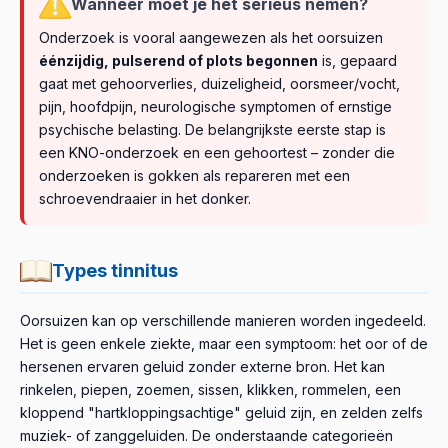
stoornis in de communicatie tussen oor, nek en kaak.
Wanneer moet je het serieus nemen?
condities kunnen geassocieerd zijn met tinnitus. Ze zijn
worden vooral overwogen als het éénzijdig, persistent
Belangrijk:
Stop medicijnen hierom niet op eigen houtje.
maar de hersenen ervaren het als bedreigender.
Een systematische review liet zien dat behandeling van
niet altijd directe oorzaken, maar kunnen de
of asymmetrisch gehoorverlies, duizeligheid,
Overleg eerst met je arts, want plotseling stoppen kan
Onderzoek is vooral aangewezen als het oorsuizen
Slechte slaap, angst, uitputting en aanhoudende focus
TMD (bijv. bitbeugel, fysiotherapie) de bijbehorende
doorbloeding van het binnenoor en de zenuwfunctie
neurologische symptomen of andere ongewone
soms ernstiger problemen veroorzaken dan het
éénzijdig, pulserend of plots begonnen
is, gepaard
kunnen een vicieuze cirkel creëren: het gezoem
tinnitusklachten kan verminderen.
verslechteren.
klachten betreft.
probleem met het oorsuizen zelf.
gaat met gehoorverlies, duizeligheid, oorsmeer/vocht,
veroorzaakt stress, en stress maakt het gezoem erger.
pijn, hoofdpijn, neurologische symptomen of ernstige
Daarom is bij de aanpak van tinnitus ook aandacht voor
psychische belasting. De belangrijkste eerste stap is
psychische belasting en slaapkwaliteit belangrijk. Meer
een KNO-onderzoek en een gehoortest – zonder die
hierover bij de behandelingsmogelijkheden.
onderzoeken is gokken als repareren met een
schroevendraaier in het donker.
Types tinnitus
Oorsuizen kan op verschillende manieren worden ingedeeld.
Het is geen enkele ziekte, maar een symptoom: het oor of de
hersenen ervaren geluid zonder externe bron. Het kan
rinkelen, piepen, zoemen, sissen, klikken, rommelen, een
kloppend "hartkloppingsachtige" geluid zijn, en zelden zelfs
muziek- of zanggeluiden. De onderstaande categorieën