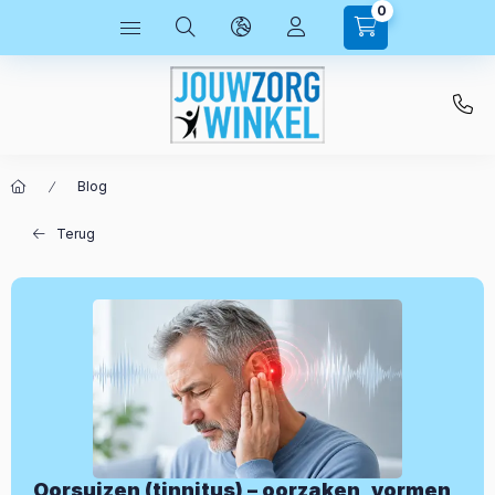
0
Blog
Terug
Oorsuizen (tinnitus) – oorzaken, vormen