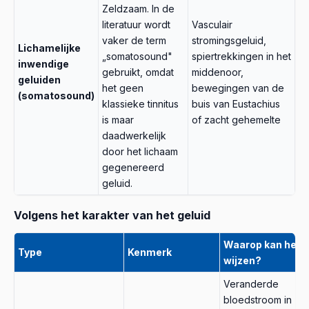
Zeldzaam. In de
literatuur wordt
Vasculair
vaker de term
stromingsgeluid,
Lichamelijke
„somatosound"
spiertrekkingen in het
inwendige
gebruikt, omdat
middenoor,
geluiden
het geen
bewegingen van de
(somatosound)
klassieke tinnitus
buis van Eustachius
is maar
of zacht gehemelte
daadwerkelijk
door het lichaam
gegenereerd
geluid.
Volgens het karakter van het geluid
Waarop kan het
Type
Kenmerk
wijzen?
Veranderde
bloedstroom in